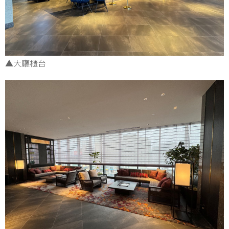
▲大廳櫃台