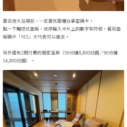
要去泡大浴場前，一定要先跟櫃台拿密碼卡。
點一下觸控式面板，依序輸入卡片上的數字和符號，看到面
板顯示「YES」才代表可以進去。
另外還有2間付費的個室溫泉（50分鐘8,800日圓／90分鐘
14,800日圓）。