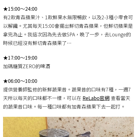
★15:00～24:00
有2款青森蘋果汁、1款鮮果水無限暢飲，以及2-3種小零食可
以解饞。尤其每天15:00會擺出鮮切青森蘋果，但鮮切蘋果是
拿完為止。我這次因為先去做SPA，晚了一步，去Lounge的
時候已經沒有鮮切青森蘋果了…
★17:00～19:00
加碼糖質ZERO的啤酒
★06:00～10:00
提供營養師監修的新鮮蔬果昔。蔬果昔的口味有7種，一週7
天所以每天的口味都不一樣，可以在
ReLabo官網
查看當天
的蔬果昔口味。每一種口味都有加青森蘋果下去一起打。