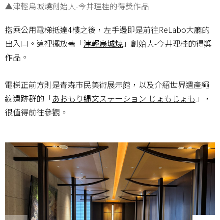
▲津輕烏城燒創始人-今井理桂的得獎作品
搭乘公用電梯抵達4樓之後，左手邊即是前往ReLabo大廳的
出入口。這裡擺放著「
津輕烏城燒
」創始人-今井理桂的得獎
作品。
電梯正前方則是青森市民美術展示館，以及介紹世界遺產繩
紋遺跡群的「
あおもり縄文ステーション じょもじょも
」，
很值得前往參觀。