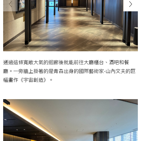
通過這條寬敞大氣的迴廊後就能前往大廳櫃台、酒吧和餐
廳。一旁牆上掛著的是青森出身的國際藝術家-山內文夫的巨
幅畫作《宇宙創造》。