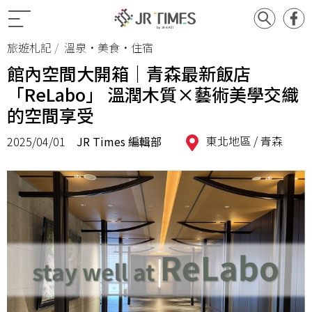
旅遊札記
溫泉•美食•住宿
館內空間大開箱｜青森最新飯店
「ReLabo」 溫潤木質×藝術美學交織
的空間享受
東北地區 /
青森
2025/04/01
JR Times 編輯部