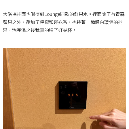
大浴場裡面也喝得到Lounge同款的鮮果水。裡面除了有青森
蘋果之外，還加了檸檬和迷迭香，抱持著一種體內環保的迷
思，泡完湯之後我真的喝了好幾杯。