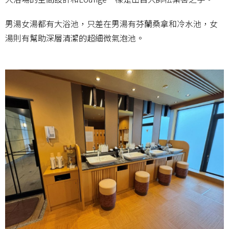
男湯女湯都有大浴池，只差在男湯有芬蘭桑拿和冷水池，女
湯則有幫助深層清潔的超細微氣泡池。