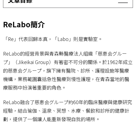
ReLabo簡介
「Re」代表回歸本真，「Labo」則是實驗室。
ReLabo的經營背景與青森縣醫療法人組織「慈恵会グルー
プ」（Jikeikai Group）有著密不可分的關係。於1962年成立
的慈恵会グループ，旗下擁有醫院、診所、護理設施等醫療
機構，業務範圍囊括急性醫療到慢性護理，在青森當地的醫
療服務中扮演著重要的角色。
ReLabo融合了慈恵会グループ約60年的臨床醫療與健康研究
經驗，結合瑜伽、溫泉、冥想、水療、餐飲和診所的健康計
劃，提供了一個讓人能重新發現自我的場所。