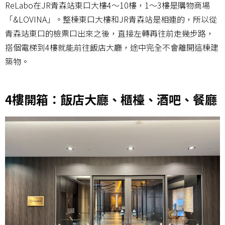
ReLabo在JR青森站東口大樓4～10樓，1～3樓是購物商場
「&LOVINA」。整棟東口大樓和JR青森站是相連的，所以從
青森站東口的檢票口出來之後，直接左轉再往前走幾步路，
搭個電梯到4樓就能前往飯店大廳，途中完全不會離開這棟建
築物。
4樓開箱：飯店大廳、櫃檯、酒吧、餐廳