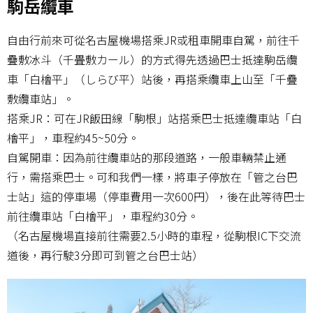
駒岳纜車
自由行前來可從名古屋機場搭乘JR或租車開車自駕，前往千
疊敷冰斗（千畳敷カール）的方式得先透過巴士抵達駒岳纜
車「白檜平」（しらび平）站後，再搭乘纜車上山至「千疊
敷纜車站」。
搭乘JR：可在JR飯田線「駒根」站搭乘巴士抵達纜車站「白
檜平」，車程約45~50分。
自駕開車：因為前往纜車站的那段道路，一般車輛禁止通
行，需搭乘巴士。可和我們一樣，將車子停放在「管之台巴
士站」這的停車場（停車費用一次600円），後在此等待巴士
前往纜車站「白檜平」，車程約30分。
（名古屋機場直接前往需要2.5小時的車程，從駒根IC下交流
道後，再行駛3分即可到管之台巴士站）