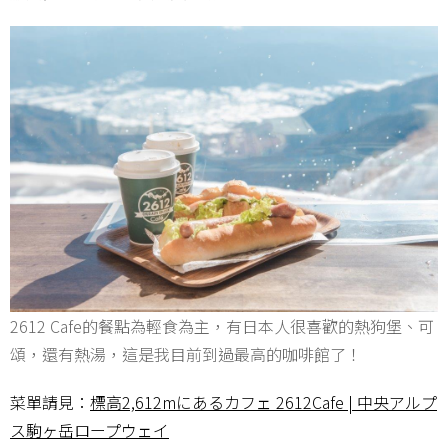
2612 Cafe的餐點為輕食為主，有日本人很喜歡的熱狗堡、可
頌，還有熱湯，這是我目前到過最高的咖啡館了！
菜單請見：
標高2,612mにあるカフェ 2612Cafe | 中央アルプ
ス駒ヶ岳ロープウェイ