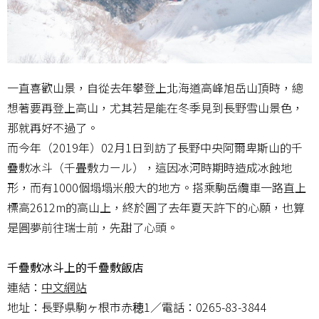
一直喜歡山景，自從去年攀登上北海道高峰旭岳山頂時，總
想著要再登上高山，尤其若是能在冬季見到長野雪山景色，
那就再好不過了。
而今年（2019年）02月1日到訪了長野中央阿爾卑斯山的千
疊敷冰斗（千畳敷カール），這因冰河時期時造成冰蝕地
形，而有1000個塌塌米般大的地方。搭乘駒岳纜車一路直上
標高2612m的高山上，終於圓了去年夏天許下的心願，也算
是圓夢前往瑞士前，先甜了心頭。
千疊敷冰斗上的千疊敷飯店
連結：
中文網站
地址：長野県駒ヶ根市赤穂1／電話：0265-83-3844