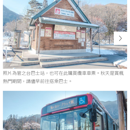
照片為管之台巴士站，也可在此購買纜車車票。秋天是賞楓
熱門期間，請儘早前往搭乘巴士。