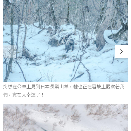
突然在公車上見到日本長鬃山羊，牠也正在雪坡上觀察著我
們，實在太幸運了！