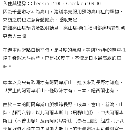
入住與退房：Check-in 14:00，Check-out 09:00
因為千疊敷冰斗為高山，建議事先服用預防高山症的藥物，
來訪之前也注意身體健康、睡眠充足。
詳細高山症預防及說明請見：
高山症-衛生福利部疾病管制署
專業人士版
在纜車站起點白檜平時，是-4度的氣溫。等到7分半的纜車抵
達千疊敷冰斗站時，已是-10度了，不愧是日本最高處的車
站。
原本以為只有歐洲才有阿爾卑斯山，這次來到長野才知道，
世界上的阿爾卑斯山不僅歐洲才有，日本、紐西蘭也有。
由於日本的阿爾卑斯山脈橫跨長野、岐阜、富山、新潟、山
梨、靜岡六縣，以北阿爾卑斯山（飛驒山脈）、中央阿爾卑
斯山（木曾山脈）及南阿爾卑斯山（赤石山脈）組成，所以
天氣好時才能在中央阿爾卑斯山上的千疊敷冰斗可看到富士