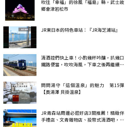
吹往「幸福」的徐風「福島」縣，武士故
鄉會津若松市
JR東日本的特色車站：『JR海芝浦站』
清酒控們快上車！小酌幾杯吟釀，扒幾口
鐵路便當，吹吹海風，下車之後再繼續飲
啦飲啦
問問湯守「這個溫泉」的魅力 第15彈
【奧湯澤 貝掛溫泉】
JR青森站周邊必逛好店3間推薦！精緻伴
手禮店、文青雜物店、投幣式清酒吧，逛
出意猶未盡的青森