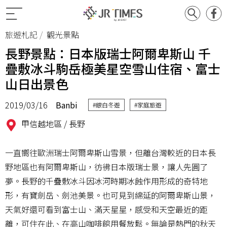
旅遊札記
觀光景點
長野景點：日本版瑞士阿爾卑斯山 千
疊敷冰斗駒岳極美星空雪山住宿、富士
山日出景色
2019/03/16
Banbi
#銀白冬遊
#家庭旅遊
甲信越地區 /
長野
一直嚮往歐洲瑞士阿爾卑斯山雪景，但離台灣較近的日本長
野地區也有阿爾卑斯山，彷彿日本版瑞士景，讓人先圓了
夢。長野的千疊敷冰斗因冰河時期冰蝕作用形成的奇特地
形，有寶劍岳、劍池美景。也可見到綿延的阿爾卑斯山景，
天氣好還可看到富士山、滿天星星，感受和天空最近的距
離，可住在此、在高山咖啡館用餐放鬆。無論是熱門的秋天