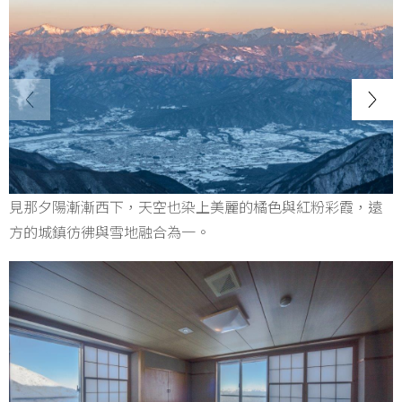
見那夕陽漸漸西下，天空也染上美麗的橘色與紅粉彩霞，遠
方的城鎮彷彿與雪地融合為一。