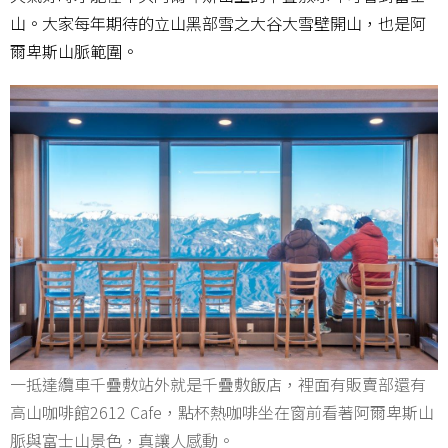
山。大家每年期待的立山黑部雪之大谷大雪壁開山，也是阿
爾卑斯山脈範圍。
一抵達纜車千疊敷站外就是千疊敷飯店，裡面有販賣部還有
高山咖啡館2612 Cafe，點杯熱咖啡坐在窗前看著阿爾卑斯山
脈與富士山景色，真讓人感動。