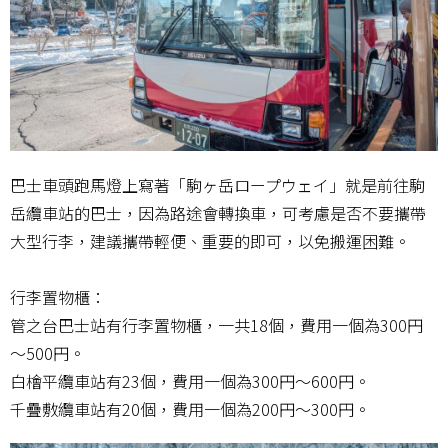
巴士車頭跑馬燈上寫著「駒ヶ岳ロープウェイ」就是前往駒
岳纜車站的巴士，因為路途會轉換車，可考慮是否不要攜帶
大型行李，建議攜帶輕便、重要的即可，以免搬運困難。
行李置物櫃：
管之台巴士站有行李置物櫃，一共18個，費用一個為300円
～500円。
白檜平纜車站有23個，費用一個為300円～600円。
千疊敷纜車站有20個，費用一個為200円～300円。