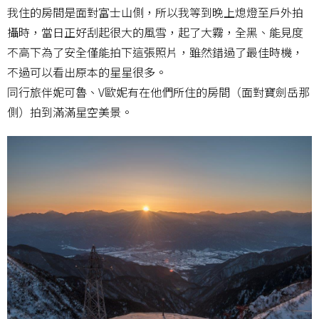
我住的房間是面對富士山側，所以我等到晚上熄燈至戶外拍
攝時，當日正好刮起很大的風雪，起了大霧，全黑、能見度
不高下為了安全僅能拍下這張照片，雖然錯過了最佳時機，
不過可以看出原本的星星很多。
同行旅伴妮可魯、V歐妮有在他們所住的房間（面對寶劍岳那
側）拍到滿滿星空美景。