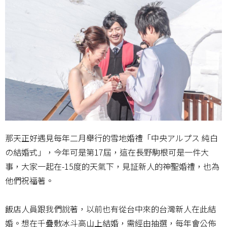
那天正好遇見每年二月舉行的雪地婚禮「中央アルプス 純白
の結婚式」，今年可是第17屆，這在長野駒根可是一件大
事，大家一起在-15度的天氣下，見証新人的神聖婚禮，也為
他們祝福著。
飯店人員跟我們說著，以前也有從台中來的台灣新人在此結
婚。想在千疊敷冰斗高山上結婚，需經由抽選，每年會公佈