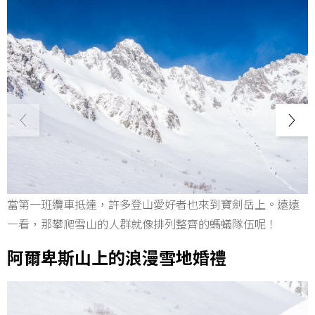
當第一班纜車抵達，許多登山愛好者也來到寶劍岳上。遠遠
一看，那攀爬雪山的人群就像排列整齊的螞蟻隊伍呢！
阿爾卑斯山上的浪漫雪地婚禮