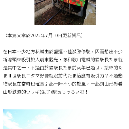
（本篇文章於2022年7月10日更新資訊）
在日本不少地方私鐵由於營運不佳瀕臨停駛，因而想出不少
新噱頭來吸引旅人前來觀光，像和歌山電鐵的貓駅長たま就
是其中之一，不過由於貓駅長たま前兩年已過世，接棒的た
まⅡ世駅長ニタマ好像就沒前代たま這麼有吸引力？不過動
物駅長在當時也確實引起一陣不小的旋風，一起到山形縣看
山形鉄道的ウサギ(兔子)駅長もっちぃ吧！