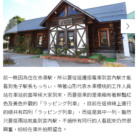
前一晚因為住在赤湯駅，所以要從這邊搭電車到宮內駅才能
看到兔子駅長もっちぃ，帶著山形代表水果櫻桃的工作人員
站在車站前面等候大家到來，而要搭乘的是車廂有著鮮豔紅
色及黃色外觀的「ラッピング列車」，目前在這條線上運行
的總共有四列「ラッピング列車」，而這是其中一列，雖然
只要搭兩站就能到宮內駅，不過所有同行的人看起來仍然很
興奮，紛紛在車外拍照留念。