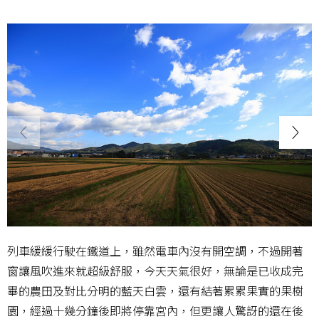
列車緩緩行駛在鐵道上，雖然電車內沒有開空調，不過開著
窗讓風吹進來就超級舒服，今天天氣很好，無論是已收成完
畢的農田及對比分明的藍天白雲，還有結著累累果實的果樹
園，經過十幾分鐘後即將停靠宮內，但更讓人驚訝的還在後