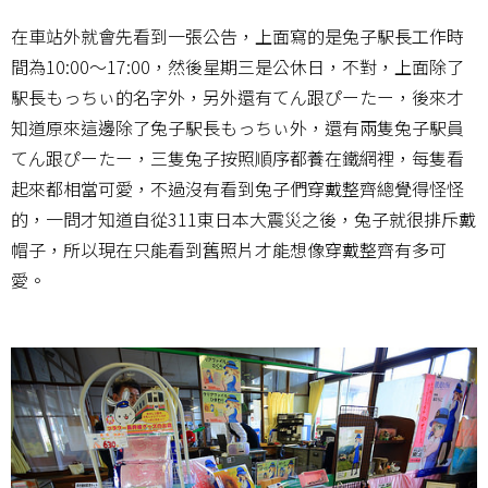
在車站外就會先看到一張公告，上面寫的是兔子駅長工作時
間為10:00～17:00，然後星期三是公休日，不對，上面除了
駅長もっちぃ的名字外，另外還有てん跟ぴーたー，後來才
知道原來這邊除了兔子駅長もっちぃ外，還有兩隻兔子駅員
てん跟ぴーたー，三隻兔子按照順序都養在鐵網裡，每隻看
起來都相當可愛，不過沒有看到兔子們穿戴整齊總覺得怪怪
的，一問才知道自從311東日本大震災之後，兔子就很排斥戴
帽子，所以現在只能看到舊照片才能想像穿戴整齊有多可
愛。