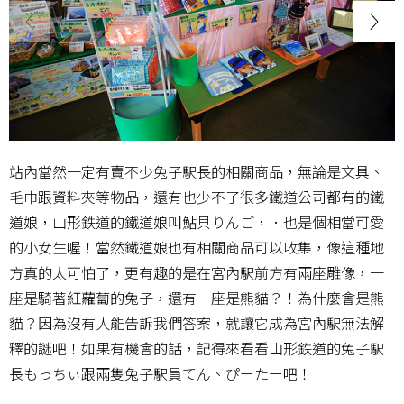
站內當然一定有賣不少兔子駅長的相關商品，無論是文具、
毛巾跟資料夾等物品，還有也少不了很多鐵道公司都有的鐵
道娘，山形鉄道的鐵道娘叫鮎貝りんご，．也是個相當可愛
的小女生喔！當然鐵道娘也有相關商品可以收集，像這種地
方真的太可怕了，更有趣的是在宮內駅前方有兩座雕像，一
座是騎著紅蘿蔔的兔子，還有一座是熊貓？！為什麼會是熊
貓？因為沒有人能告訴我們答案，就讓它成為宮內駅無法解
釋的謎吧！如果有機會的話，記得來看看山形鉄道的兔子駅
長もっちぃ跟兩隻兔子駅員てん、ぴーたー吧！