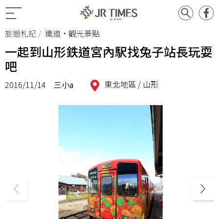
旅遊札記
鐵道•觀光景點
一起到山形鉄道宮內駅找兔子站長玩耍
吧
東北地區 /
山形
2016/11/14
三小a