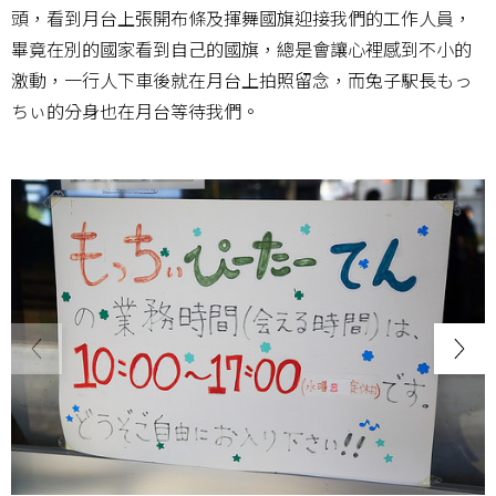
頭，看到月台上張開布條及揮舞國旗迎接我們的工作人員，
畢竟在別的國家看到自己的國旗，總是會讓心裡感到不小的
激動，一行人下車後就在月台上拍照留念，而兔子駅長もっ
ちぃ的分身也在月台等待我們。