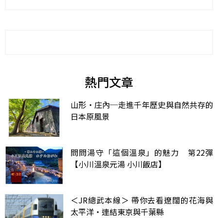
熱門文章
山形・庄內─走進千年歷史與自然共存的
日本原風景
問問湯守「這個溫泉」的魅力 第22彈
【小川溫泉元湯 小川飯店】
＜JR總武本線＞ 帶你去看遼闊的花海與
太平洋・連結東京與千葉縣