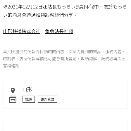
※2021年12月12日起站長もっちぃ長期休假中。關於もっち
ぃ的消息會透過推特跟粉絲們分享。
山形鉄道株式会社
｜
兔兔站長推特
本文所提供的情報為採訪時的內容。文章內提到的商品、服務內容、
時刻表、店家情報等價格可能會有所變動，敬請諒解，請務必再次至
官網確認。
山形
鐵道
觀光景點