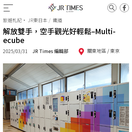
旅遊札記
•
JR東日本
鐵道
解放雙手，空手觀光好輕鬆–Multi-
ecube
關東地區 /
東京
2025/03/31
JR Times 編輯部