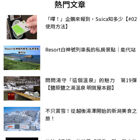
熱門文章
「嗶！」企鵝來報到，Suica知多少【#02
使用方法】
Resort白神號列車長的私房景點｜能代站
問問湯守「這個溫泉」的魅力 第19彈
【鹽原鹽之湯溫泉 明賀屋本館】
不只賞雪！從越後湯澤開始的新潟美食之
旅！