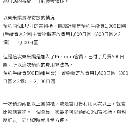
品川站的寄放一日的參考價錢。
以東米編實際寄放的情況
預約兩個L尺寸的置物櫃，價錢計算是預約手續費1,000日圓
(手續費×2個)＋置物櫃寄放費用1,600日圓（800日圓×2
個）＝2,600日圓
但是這次東米編是加入了Premium會員，已付了月費500日
圓，所以這次預約的費用算法為，
預約手續費500日圓(月費)＋置物櫃寄放費用1,600日圓（800
日圓×2個）＝2,100日圓
一次預約兩個以上置物櫃，或是當月份利用兩次以上，就會
比較划算唷。一個會員一次最多可以預約10個置物櫃，與親
朋好友一同出遊時就非常方便。