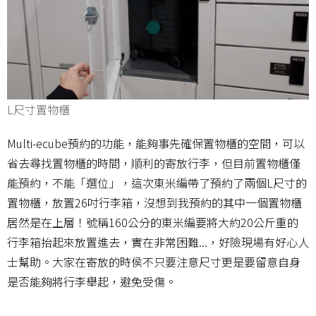
L尺寸置物櫃
Multi-ecube預約的功能，能夠事先確保置物櫃的空間，可以
省去尋找置物櫃的時間，順利的寄放行李，但目前置物櫃僅
能預約，不能「選位」，這次東米編帶了預約了兩個L尺寸的
置物櫃，放置26吋行李箱，沒想到我預約的其中一個置物櫃
居然是在上層！號稱160公分的東米編要將大約20公斤重的
行李箱抬起來放置進去，實在非常困難...，好險現場有好心人
士幫助。大家在寄放的時侯不只要注意尺寸更是要留意自身
是否能夠將行李舉起，避免受傷。