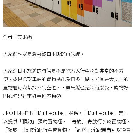
作者：東米編
大家好～我是最喜歡白米飯的東米編。
大家到日本旅遊的時候是不是拖著大行李移動非常的不方
便，或是希望車站的置物櫃能夠再多一點，尤其是大尺寸的
置物櫃每次都找不到空位…，東米編也是深有感受，購物好
開心但是行李好重拖不動😣
JR東日本推出「Multi-ecube」服務，「Multi-ecube」是可
以提供「預約」:預約置物櫃，「寄放」:寄放行李於置物櫃，
「領取」:領取宅配行李或貨物，「寄送」:宅配業者可以從置