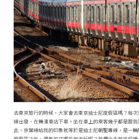
去東京旅行的時候，大家會去東京迪士尼度假區嗎？每次
線出發、在舞濱車站下車。坐在車上的乘客幾乎都是跟我
此，京葉線給我的印象就等於是迪士尼朝聖專線，是一輛
度假區之外，還能前往哪些地方玩呢？我們今天就來認識