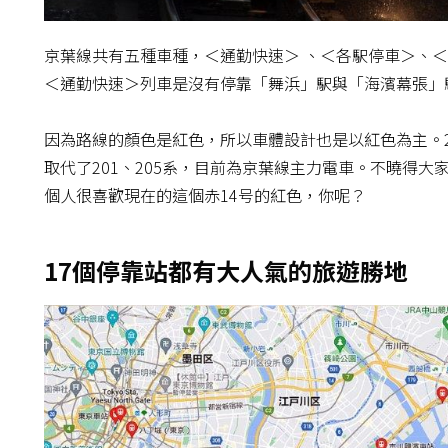
京葉線共有五種車種，＜通勤快速＞ 、＜各駅停車＞、
＜通勤快速＞列車是沒有停靠「舞浜」駅與「海濱幕張」
因為路線的顏色是紅色，所以車體設計也是以紅色為主。201
取代了201、205系，目前為京葉線主力電車。不曉得
個人很喜歡現在的這個赤14号的紅色，你呢？
17個停靠站都有大人氣的旅遊勝地