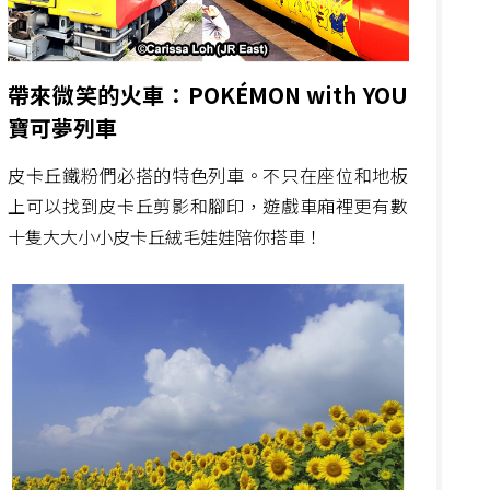
帶來微笑的火車：POKÉMON with YOU
寶可夢列車
皮卡丘鐵粉們必搭的特色列車。不只在座位和地板
上可以找到皮卡丘剪影和腳印，遊戲車廂裡更有數
十隻大大小小皮卡丘絨毛娃娃陪你搭車！