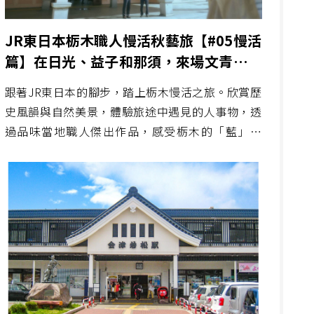
JR東日本栃木職人慢活秋藝旅【#05慢活
篇】在日光、益子和那須，來場文青與景
物與藝術的相遇對話
跟著JR東日本的腳步，踏上栃木慢活之旅。欣賞歷
史風韻與自然美景，體驗旅途中遇見的人事物，透
過品味當地職人傑出作品，感受栃木的「藍」、
「陶」、「革」藝術之美。