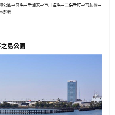
海公園⇒舞浜⇒新浦安⇒市川塩浜⇒二俣新町⇒南船橋⇒
⇒蘇我
。
夢之島公園