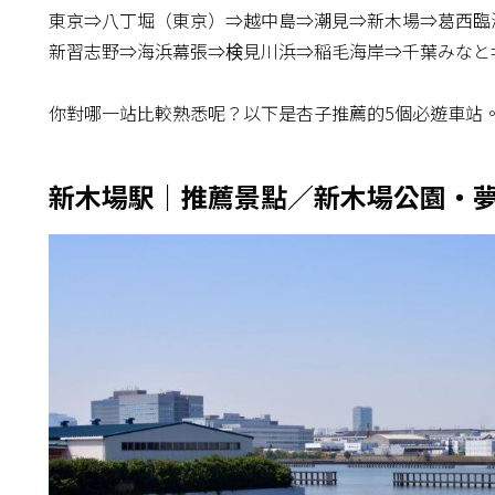
東京⇒八丁堀（東京）⇒越中島⇒潮見⇒新木場⇒葛西臨
新習志野⇒海浜幕張⇒検見川浜⇒稲毛海岸⇒千葉みなと
你對哪一站比較熟悉呢？以下是杏子推薦的5個必遊車站
新木場駅｜推薦景點／新木場公園・