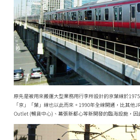
原先是被用來搬運大型業務用行李所設計的京葉線於197
「京」「葉」線也以此而來。1990年全線開通，比其他
Outlet (暢貨中心)、幕張新都心等新開發的臨海設施