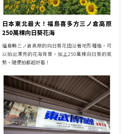
日本東北最大！福島喜多方三ノ倉高原
250萬棵向日葵花海
福島縣三ノ倉高原的向日葵花田沿著地形種植，可
以拍出漂亮的花海背景，加上250萬棵向日葵的氣
勢，隨便拍都超好看！