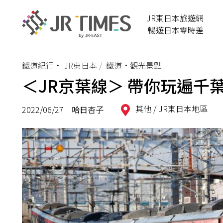
JR東日本旅遊網
暢遊日本零時差
鐵道紀行
•
JR東日本
鐵道•觀光景點
＜JR京葉線＞ 帶你玩遍千
其他 /
JR東日本地區
2022/06/27
哈日杏子