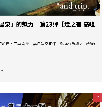
溫泉」的魅力 第23彈【燈之宿 高峰
的秘境旅宿，四季皆美、雲海星空相伴，邀你來場與大自然的
住宿
HOT