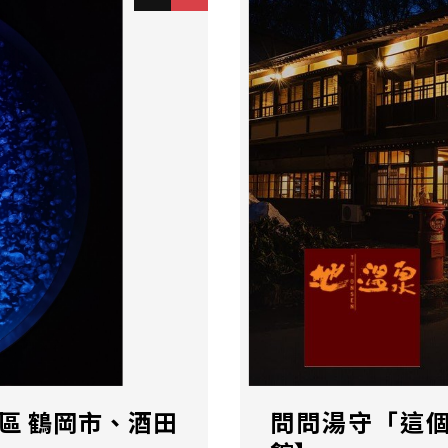
區 鶴岡市、酒田
問問湯守「這個