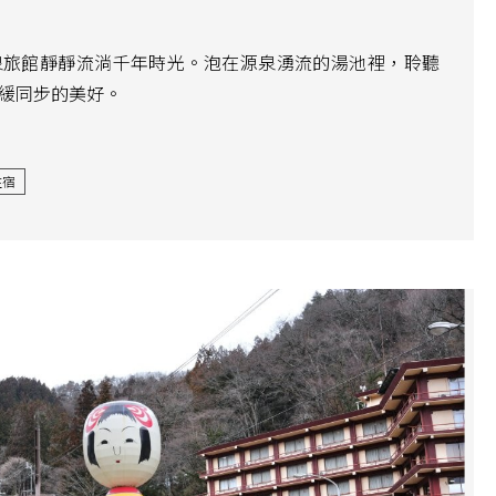
泉旅館靜靜流淌千年時光。泡在源泉湧流的湯池裡，聆聽
緩同步的美好。
住宿