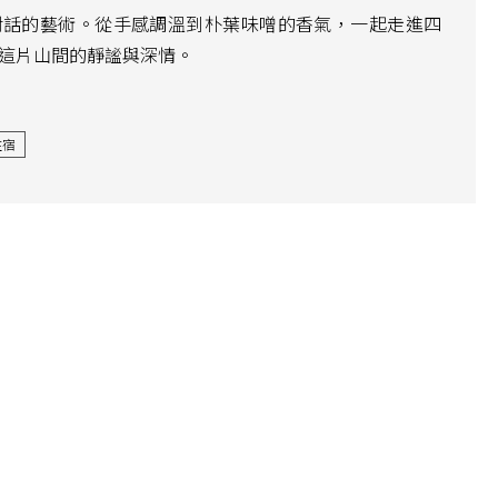
對話的藝術。從手感調溫到朴葉味噌的香氣，一起走進四
這片山間的靜謐與深情。
住宿