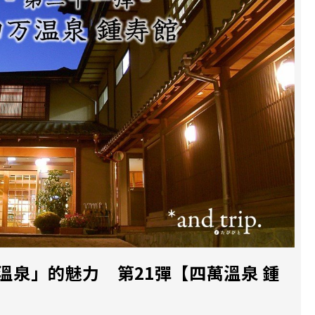
溫泉」的魅力 第21彈【四萬溫泉 鍾