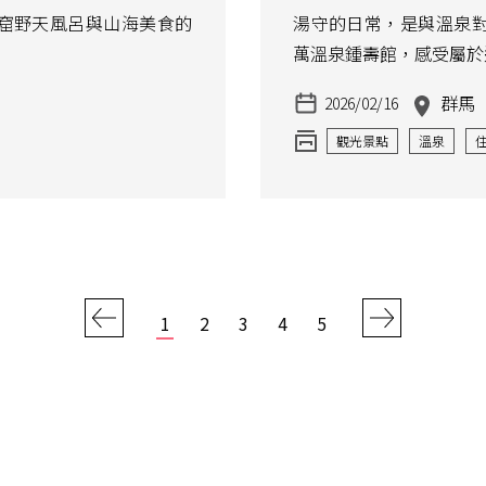
窟野天風呂與山海美食的
湯守的日常，是與溫泉
萬溫泉鍾壽館，感受屬於
群馬
2026/02/16
觀光景點
溫泉
1
2
3
4
5