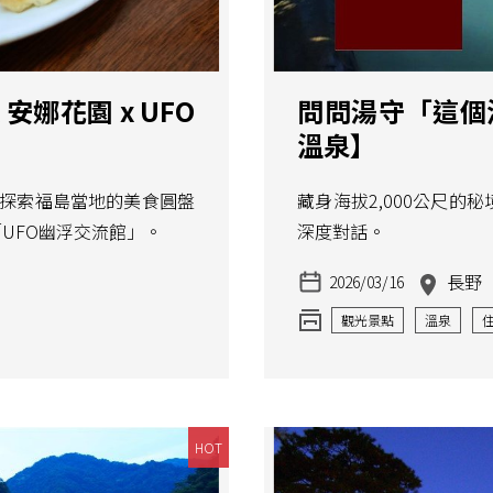
娜花園 x UFO
問問湯守「這個
溫泉】
來探索福島當地的美食圓盤
藏身海拔2,000公尺
UFO幽浮交流館」。
深度對話。
長野
2026/03/16
觀光景點
溫泉
HOT