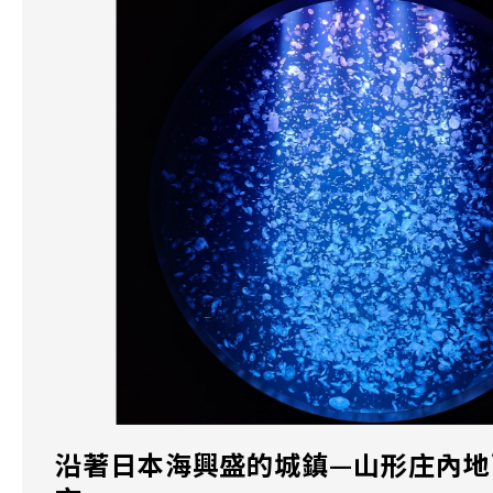
沿著日本海興盛的城鎮—山形庄內地