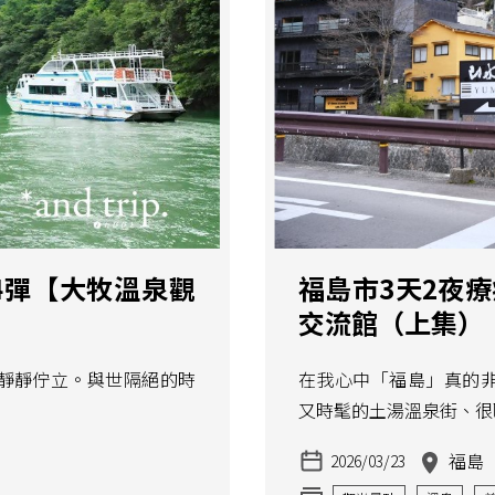
4彈【大牧溫泉觀
福島市3天2夜療
交流館（上集）
靜靜佇立。與世隔絕的時
在我心中「福島」真的
又時髦的土湯溫泉街、很
福島
2026/03/23