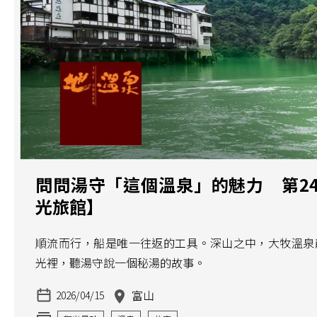
問問湯守「這個溫泉」的魅力 第2
光旅館】
順流而行，船是唯一往返的工具。深山之中，大牧溫泉
光裡，聽湯守說一個秘湯的故事。
富山
2026/04/15