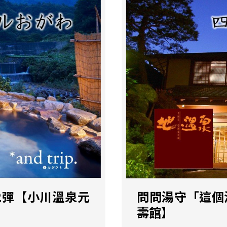
2彈【小川溫泉元
問問湯守「這個
壽館】