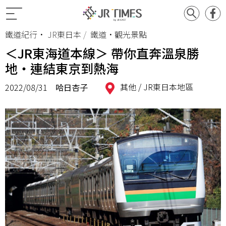
鐵道紀行
•
JR東日本
鐵道•觀光景點
＜JR東海道本線＞ 帶你直奔溫泉勝
地・連結東京到熱海
其他 /
JR東日本地區
2022/08/31
哈日杏子