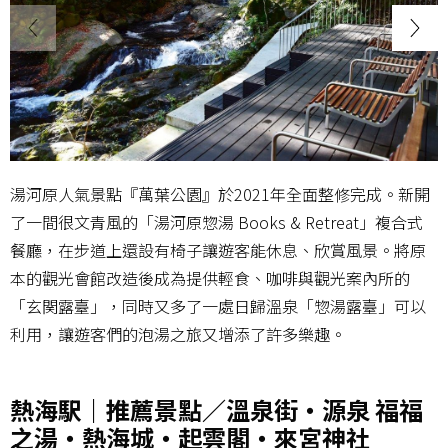
湯河原人氣景點『萬葉公園』於2021年全面整修完成。新開
了一間很文青風的「湯河原惣湯 Books & Retreat」複合式
餐廳，在步道上還設有椅子讓遊客能休息、欣賞風景。將原
本的觀光會館改造後成為提供輕食、咖啡與觀光案內所的
「玄関露臺」，同時又多了一處日歸溫泉「惣湯露臺」可以
利用，讓遊客們的泡湯之旅又增添了許多樂趣。
熱海駅｜推薦景點／溫泉街・源泉 福福
之湯・熱海城・起雲閣・來宮神社