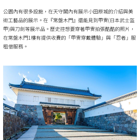
公園內有很多設施，在天守閣內有展示小田原城的介紹與美
術工藝品的展示。在『常盤木門』還能見到甲冑(日本武士盔
甲)與刀劍等展示品。歷史控想要穿著甲冑拍張酷酷的照片，
在常盤木門1樓有提供收費的「甲冑穿戴體驗」與「忍者」服
租借服務。