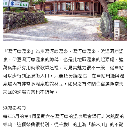
『湯河原溫泉』為奥湯河原溫泉、湯河原溫泉、浜湯河原溫
泉、伊豆湯河原溫泉的總稱，也是此地區溫泉的起源處、連
萬葉集都有用詩歌歌頌這裡，可見其魅力很不一般。從車站
可以步行到溫泉街入口，只要15分鐘左右。在車站周邊與溫
泉場內有非常多溫泉旅館林立，如果沒有時間住宿選擇當天
來回的泡湯方案也不錯喔。
澆溫泉祭典
每年5月的第4個星期六在湯河原的溫泉場會舉行非常熱鬧的
祭典。這個祭典很特別，從千歲川的上游「藤木川」的不動