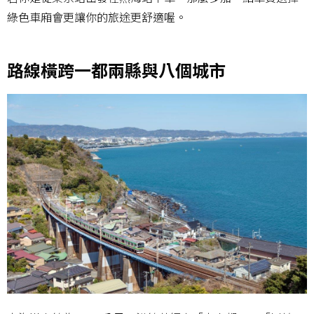
綠色車廂會更讓你的旅途更舒適喔。
路線橫跨一都兩縣與八個城市