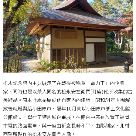
松永記念館內主要展示了在戰後被稱為「電力王」的企業
家、同時也是以茶人聞名的松永安左衛門(耳庵)他所收集的古
美術品。原本此處是屬於他自家內的建築，昭和54年財團解
散後就贈與給小田原市。隔年10月就以小田原市鄉土文化館
分館設立，舉行了特別展企畫展。在館內中庭有放置了福岡
市電的路面電車、與一座由祈念長崎和平、由彫刻家・北村
西望所製作的松永安左衛門人像。