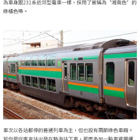
為車身跟231系近郊型電車一樣，採用了被稱為〝湘南色〞的
綠橘色帶。
車次以各站都停的普通列車為主，但也設有兩節綠色車廂。
若你是從東京站出發在熱海站下車，那麼多加一點車資選擇