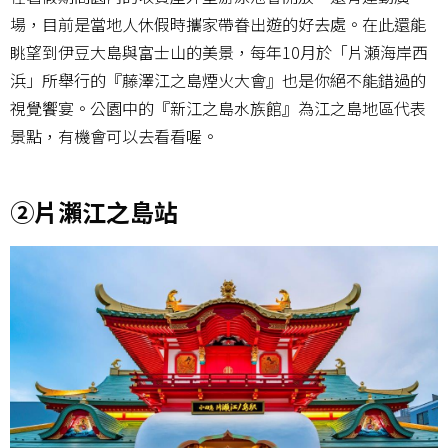
場，目前是當地人休假時攜家帶眷出遊的好去處。在此還能
眺望到伊豆大島與富士山的美景，每年10月於「片瀬海岸西
浜」所舉行的『藤澤江之島煙火大會』也是你絕不能錯過的
視覺饗宴。公園中的『新江之島水族館』為江之島地區代表
景點，有機會可以去看看喔。
②片瀨江之島站