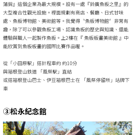
蒲鉾』這個企業為最大規模。設有一處『鈴廣魚板之里』的
大型複合性觀光設施。裡面規劃有商店、餐廳、日式甘味
處、魚板博物館、美術館等。我覺得〝魚板博物館〞非常有
趣，除了可以參觀魚板工場、認識魚板的歷史與知識、還能
體驗與職人一起製作魚板。上2樓在『 魚板板畫美術館 』中
能欣賞到魚板板畫的國際比賽作品喔。
從「小田原駅」搭計程車約 約10分
與箱根登山鉄道 「風祭駅」直結
或搭箱根登山巴士、伊豆箱根巴士在 「風祭停留所」站牌下
車
③松永紀念館