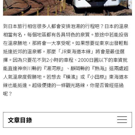
到日本旅行相信很多人都會安排泡湯的行程吧？日本的溫泉
相當有名，每個地區都有各具特色的泉質。旅途中若能投宿
在溫泉勝地，那將會一大享受呢。如果想要從東京出發輕鬆
抵達近郊的溫泉鄉，那麼「JR東海道本線」將會是最佳選
擇。因為只要花不到2小時的車程、2000日圓以下的車資就
能直達神奈川縣的『湯河原』、靜岡縣的『熱海』這兩處超
人氣溫泉度假勝地。若想去『橫濱』或『小田原』東海道本
線也能抵達。超級便捷的一條觀光路線，你是否曾經搭過
呢？
文章目錄