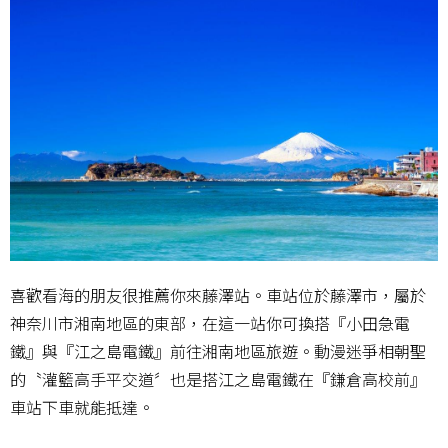
喜歡看海的朋友很推薦你來藤澤站。車站位於藤澤市，屬於
神奈川市湘南地區的東部，在這一站你可換搭『小田急電
鐵』與『江之島電鐵』前往湘南地區旅遊。動漫迷爭相朝聖
的〝灌籃高手平交道〞也是搭江之島電鐵在『鎌倉高校前』
車站下車就能抵達。