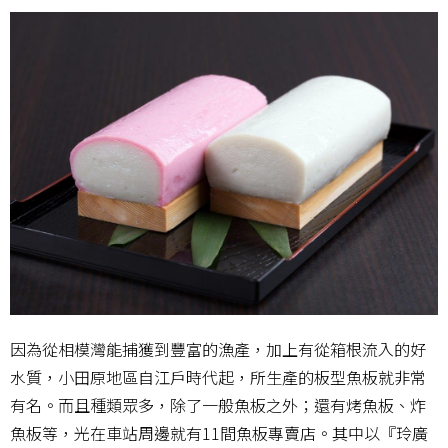
因為從相模灣能捕獲到豐富的漁產，加上有從箱根流入的好
水質，小田原地區自江戶時代起，所生產的板型魚板就非常
有名。而且種類眾多，除了一般魚板之外；還有烤魚板、炸
魚板等，光在車站周邊就有11間魚板專賣店。其中以『玲廣