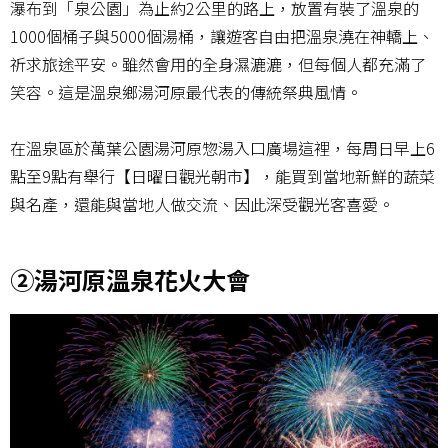
瀑布到「泉公園」為止約2公里的路上，放置有裝了溫泉的
1000個桶子與5000個湯桶，讓遊客自由把溫泉澆在神轎上、
祈求旅途平安。雖然會用的全身濕漉漉，但每個人都充滿了
笑容。這是溫泉鄉湯河原最代表的傳統祭典風情。
在溫泉區於萬葉公園湯河原惣湯入口廣場這裡，每周日早上6
點至9點有舉行【日曜日觀光朝市】，能買到當地新鮮的蔬菜
與名產，還能與當地人做交流、因此深受觀光客喜愛。
②湯河原溫泉花火大會