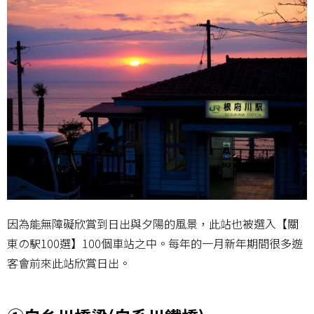
因為能無障礙欣賞到日出與夕陽的風景，此站也被選入【關
東の駅100選】100個車站之中。每年的一月新年期間很多遊
客會前來此站欣賞日出。