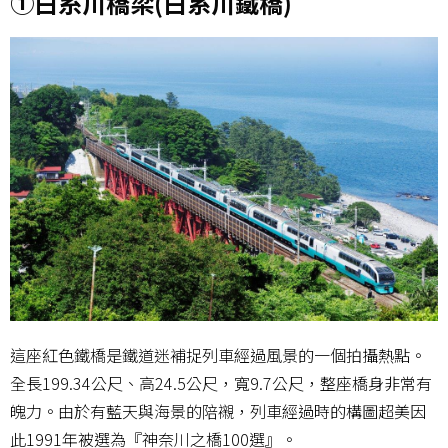
①白糸川橋梁(白系川鐵橋)
這座紅色鐵橋是鐵道迷補捉列車經過風景的一個拍攝熱點。
全長199.34公尺、高24.5公尺，寬9.7公尺，整座橋身非常有
魄力。由於有藍天與海景的陪襯，列車經過時的構圖超美因
此1991年被選為『神奈川之橋100選』。