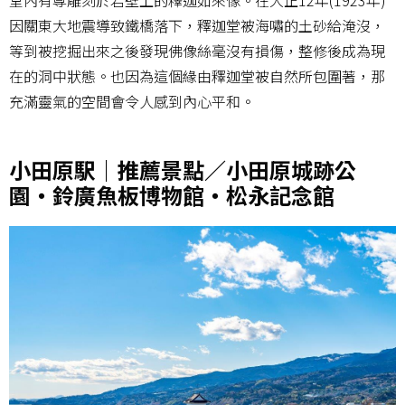
因關東大地震導致鐵橋落下，釋迦堂被海嘯的土砂給淹沒，
等到被挖掘出來之後發現佛像絲毫沒有損傷，整修後成為現
在的洞中狀態。也因為這個緣由釋迦堂被自然所包圍著，那
充滿靈氣的空間會令人感到內心平和。
小田原駅｜推薦景點／小田原城跡公
園・鈴廣魚板博物館・松永記念館