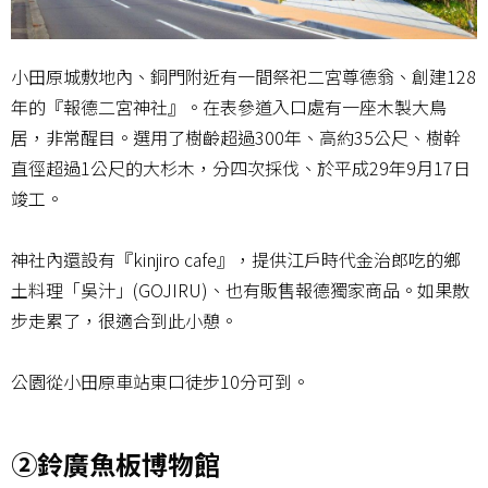
小田原城敷地內、銅門附近有一間祭祀二宮尊德翁、創建128
年的『報德二宮神社』。在表參道入口處有一座木製大鳥
居，非常醒目。選用了樹齡超過300年、高約35公尺、樹幹
直徑超過1公尺的大杉木，分四次採伐、於平成29年9月17日
竣工。
神社內還設有『kinjiro cafe』，提供江戶時代金治郎吃的鄉
土料理「吳汁」(GOJIRU)、也有販售報德獨家商品。如果散
步走累了，很適合到此小憩。
公園從小田原車站東口徒步10分可到。
②鈴廣魚板博物館