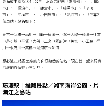
東海道本線為104.6公里，沿線共經由「東京都」、「川崎
市」、「橫濱市」、「鐮倉市」、「藤澤市」、「茅崎
市」、「平塚市」、「小田原市」、「熱海市」，共停靠21
個車站。站名如下：
東京→新橋→品川→川崎→橫濱→戶塚→大船→藤澤→辻堂
→茅ヶ崎→平塚→大磯→二宮→國府津→鴨宮→小田原→早
川→根府川→真鶴→湯河原→熱海
想必這21站裡面應該有你很熟悉的站名？現在就一起來認識
沿線的幾個魅力車站吧。
藤澤駅｜推薦景點／湘南海岸公園・片
瀨江之島站