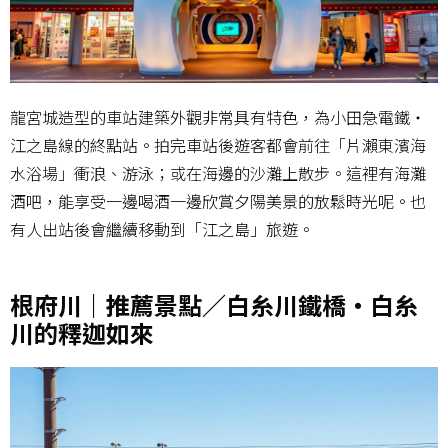
龍宮城造型的車站建築外觀非常具有特色，為小田急電鐵・
江之島線的終點站。拍完車站後遊客都會前往「片瀨東濱海
水浴場」衝浪、游泳；或在海邊的沙灘上散步。這裡有海灘
酒吧，能享受一邊喝酒一邊欣賞夕陽美景的放鬆時光呢。也
有人出站後會繼續移動到「江之島」旅遊。
根府川｜推薦景點／白糸川鐵橋・白糸
川的釋迦如來