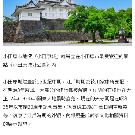
小田原市地標『小田原城』就聳立在小田原市最受歡迎的景
點《小田原城址公園》內。
小田原城建蓋於15世紀中期，江戶時期為徳川家康所支配。
在明治3年廢城，大部分的建築都被解體。剩餘的石牆也在大
正12年(1923年)關東大地震時崩落。現在的天守閣是在昭和
35年以市制20周年記念事業，耗資總工錢8千萬日圓重新整
修。復原了江戶時期的外觀、內部規畫成武家文化相關資料
的展示設施。