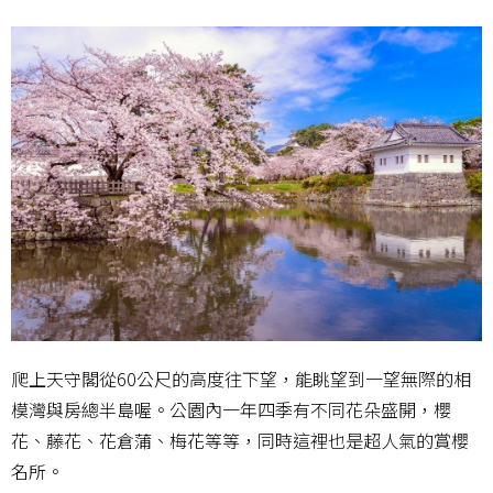
爬上天守閣從60公尺的高度往下望，能眺望到一望無際的相
模灣與房總半島喔。公園內一年四季有不同花朵盛開，櫻
花、藤花、花倉蒲、梅花等等，同時這裡也是超人氣的賞櫻
名所。