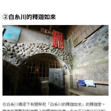
②白糸川的釋迦如來
在白系川橋梁下有間祭祀「白系川的釋迦如來」的釋迦堂。
堂內有尊雕刻於岩壁上的釋迦如來像。在大正12年(1923年)