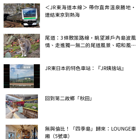
＜JR東海道本線＞ 帶你直奔溫泉勝地・
連結東京到熱海
尾道：3條散策路線，眺望瀨戶內島波風
情、走進獨一無二的尾道風景、昭和風的
電影場景裡
JR東日本的特色車站：『JR姨捨站』
回到第二故鄉「秋田」
無與倫比！「四季島」歸來：LOUNGE車
廂（5號車）