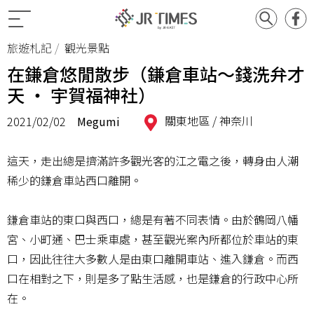
旅遊札記
觀光景點
在鎌倉悠閒散步（鎌倉車站～錢洗弁才
天 ‧ 宇賀福神社）
關東地區 /
神奈川
2021/02/02
Megumi
這天，走出總是擠滿許多觀光客的江之電之後，轉身由人潮
稀少的鎌倉車站西口離開。
鎌倉車站的東口與西口，總是有著不同表情。由於鶴岡八幡
宮、小町通、巴士乘車處，甚至觀光案內所都位於車站的東
口，因此往往大多數人是由東口離開車站、進入鎌倉。而西
口在相對之下，則是多了點生活感，也是鎌倉的行政中心所
在。