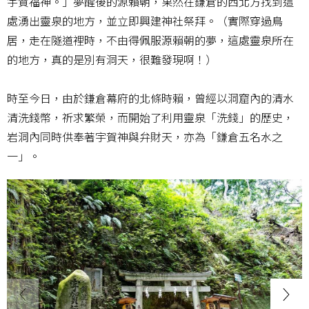
宇賀福神。」夢醒後的源賴朝，果然在鎌倉的西北方找到這
處湧出靈泉的地方，並立即興建神社祭拜。（實際穿過鳥
居，走在隧道裡時，不由得佩服源賴朝的夢，這處靈泉所在
的地方，真的是別有洞天，很難發現啊！）
時至今日，由於鎌倉幕府的北條時賴，曾經以洞窟內的清水
清洗錢幣，祈求繁榮，而開始了利用靈泉「洗錢」的歷史，
岩洞內同時供奉著宇賀神與弁財天，亦為「鎌倉五名水之
一」。