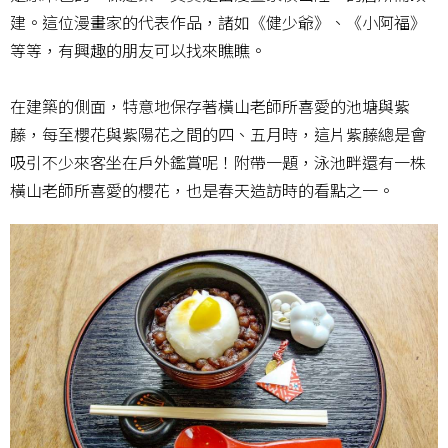
建。這位漫畫家的代表作品，諸如《健少爺》、《小阿福》
等等，有興趣的朋友可以找來瞧瞧。
在建築的側面，特意地保存著橫山老師所喜愛的池塘與紫
藤，每至櫻花與紫陽花之間的四、五月時，這片紫藤總是會
吸引不少來客坐在戶外鑑賞呢！附帶一題，泳池畔還有一株
橫山老師所喜愛的櫻花，也是春天造訪時的看點之一。