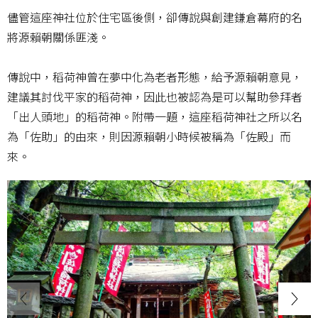
儘管這座神社位於住宅區後側，卻傳說與創建鎌倉幕府的名
將源賴朝關係匪淺。
傳說中，稻荷神曾在夢中化為老者形態，給予源賴朝意見，
建議其討伐平家的稻荷神，因此也被認為是可以幫助參拜者
「出人頭地」的稻荷神。附帶一題，這座稻荷神社之所以名
為「佐助」的由來，則因源賴朝小時候被稱為「佐殿」而
來。