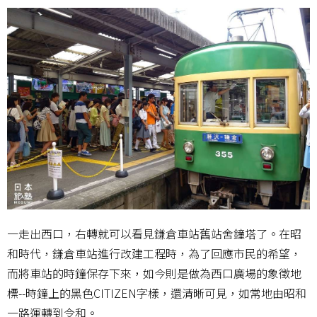
一走出西口，右轉就可以看見鎌倉車站舊站舍鐘塔了。在昭
和時代，鎌倉車站進行改建工程時，為了回應市民的希望，
而將車站的時鐘保存下來，如今則是做為西口廣場的象徵地
標--時鐘上的黑色CITIZEN字樣，還清晰可見，如常地由昭和
一路運轉到令和。