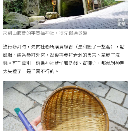
來到山腹間的宇賀福神社，得先鑽過隧道
進行參拜時，先向社務所購買線香（是和籃子一整套），點
蠟燭、線香參拜外宮，然後再參拜岩洞的奧宮、拿籃子洗
錢。可千萬別一踏進神社就忙著洗錢、買御守，那就對神明
太失禮了，是千萬不行的。