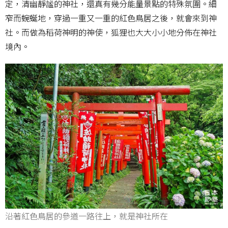
定，清幽靜謐的神社，還真有幾分能量景點的特殊氛圍。細
窄而蜿蜒地，穿過一重又一重的紅色鳥居之後，就會來到神
社。而做為稻荷神明的神使，狐狸也大大小小地分佈在神社
境內。
沿著紅色鳥居的參道一路往上，就是神社所在