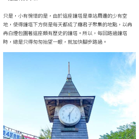
只是，小有惋惜的是，由於這座鐘塔是車站周邊的少有空
地，使得鐘塔下方倒是每天都成了癮君子聚集的地點，以冉
冉白煙包圍著這座頗有歷史的鐘塔。所以，每回路過鐘塔
時，總是只得匆匆抬望一眼，就加快腳步路過。