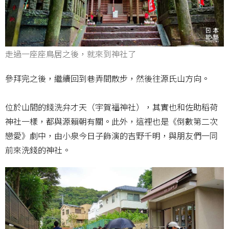
走過一座座鳥居之後，就來到神社了
參拜完之後，繼續回到巷弄間散步，然後往源氏山方向。
位於山間的錢洗弁才天（宇賀福神社），其實也和佐助稻荷
神社一樣，都與源賴朝有關。此外，這裡也是《倒數第二次
戀愛》劇中，由小泉今日子飾演的吉野千明，與朋友們一同
前來洗錢的神社。