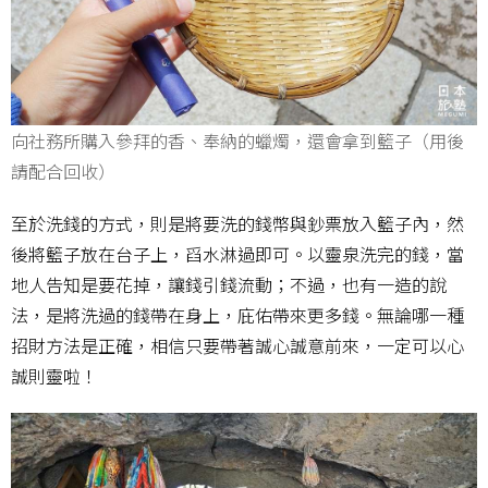
向社務所購入參拜的香、奉納的蠟燭，還會拿到籃子（用後
請配合回收）
至於洗錢的方式，則是將要洗的錢幣與鈔票放入籃子內，然
後將籃子放在台子上，舀水淋過即可。以靈泉洗完的錢，當
地人告知是要花掉，讓錢引錢流動；不過，也有一造的說
法，是將洗過的錢帶在身上，庇佑帶來更多錢。無論哪一種
招財方法是正確，相信只要帶著誠心誠意前來，一定可以心
誠則靈啦！