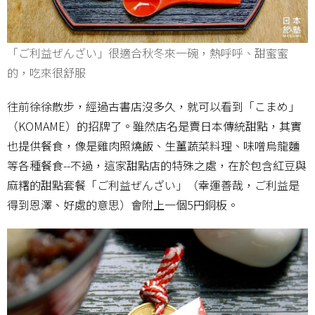
「ご利益ぜんざい」很適合秋冬來一碗，熱呼呼、甜蜜蜜
的，吃來很舒服
往前徐徐散步，經過古書店沒多久，就可以看到「こまめ」
（KOMAME）的招牌了。雖然店名是賣日本傳統甜點，其實
也提供餐食，像是雞肉照燒飯、生薑蔬菜料理、味噌烏龍麵
等各種餐食--不過，這家甜點店的特殊之處，在於包含紅豆與
麻糬的甜點套餐「ご利益ぜんざい」（幸運善哉，ご利益是
得到恩澤、好處的意思）會附上一個5円銅板。