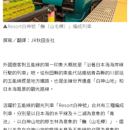
▲Resort白神號「橅（山毛櫸）」編成列車
撰寫／翻譯：JR秋田支社
外國遊客對五能線的第一印象大概就是「沿著日本海海岸線
行駛的列車」吧。從秋田縣的東能代站連結青森縣的川部站
的五能線既是地方鐵路，也是坐擁世界遺產「白神山地」和
日本海風景的觀光路線。
活躍於五能線的觀光列車「Resort白神號」合共有三種編成
列車，分別是以日本海的水平線及十二湖為意象的「青
池」、以白神山地的原生林為意象的「橅（山毛櫸）」、還
有以生息在白神山地的熊啄木鳥及五能線的夕陽為意象的