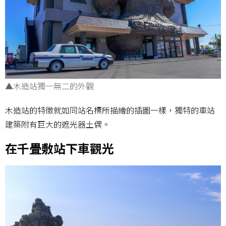
▲木造站獨一無二的外觀
木造站的特徵就如同站名標所描繪的插圖一樣，獨特的車站
建築附有巨大的遮光器土偶。
在千畳敷站下車觀光