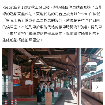
Resort白神1號從秋田站出發，經過幾個停車站後駛進了五能
線的起點東能代站。東能代站的月台上設有以Resort白神號
「熊啄木鳥」編成列車為概念的設計，就像是等待同伴到來
的候車室。本班列車於東能代站的停車時間為7分鐘，從列車
上下來的乘客也會輪流站在候車室前，與描繪夕陽景色的五
能線起點標誌拍照留念。