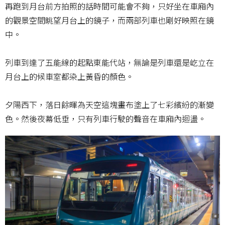
再跑到月台前方拍照的話時間可能會不夠，只好坐在車廂內
的觀景空間眺望月台上的鏡子，而兩部列車也剛好映照在鏡
中。
列車到達了五能線的起點東能代站，無論是列車還是屹立在
月台上的候車室都染上黃昏的顏色。
夕陽西下，落日餘暉為天空這塊畫布塗上了七彩繽紛的漸變
色。然後夜幕低垂，只有列車行駛的聲音在車廂內迴盪。