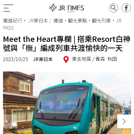
鐵道紀行
•
JR東日本
鐵道•觀光景點•觀光列車•JR
PASS
Meet the Heart專欄 | 搭乘Resort白神
號與「橅」編成列車共渡愉快的一天
東北地區 /
青森
秋田
2023/10/25
JR東日本