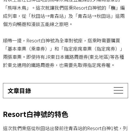
「熊啄木鳥」。這次就讓我們搭乘Resort白神號的「橅」編
成列車，從「秋田站→青森站」及「青森站→秋田站」這兩
個方向暢遊和漫談五能線之旅吧。
順帶一提，Resort白神號為全車對號座，搭乘時需要購買
「基本車票（乘車券）」和「指定座席車票（指定席券）」
兩張車票。即使持有JR東日本鐵路周遊券(東北地區)等各種
於東北適用的鐵路周遊券，也需要先取得指定席券喔。
文章目錄
Resort白神號的特色
這次我們乘搭從秋田站出發前往青森站的Resort白神1號，列