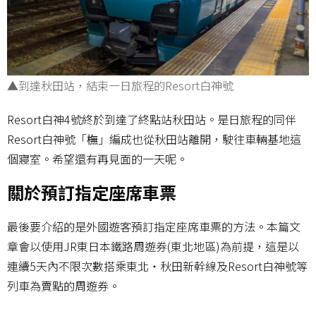
▲到達秋田站，結束一日旅程的Resort白神號
Resort白神4號終於到達了終點站秋田站。是日旅程的同伴
Resort白神號「橅」編成也從秋田站離開，駛往車輛基地這
個寢室。希望還有再見面的一天呢。
關於預訂指定座席車票
最後要介紹的是外國遊客預訂指定座席車票的方法。本篇文
章會以使用JR東日本鐵路周遊券(東北地區)為前提，這是以
連續5天內不限次數搭乘東北・秋田新幹線及Resort白神號等
列車為賣點的周遊券。