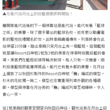
▲在能代站月台上的投籃遊戲即將開始！
離開東能代站後的下一個停靠站是能代站。能代有著「籃球
之街」的美譽，除了選手輩出的籃球名校，近年更以動畫電
影的聖地巡禮聞名於世。此時車廂廣播傳來，列車將會在此
站停留10分鐘。踏出車廂只見月台上有一個籃框。這個籃框
就是讓Resort白神號1號及3號的乘客在停車時挑戰投籃的會
場。乘客們在籃框前排隊輪流射球，每人只有一次機會，順
利投進籃框即能獲得獎品。能代也有著木都的美譽，在月台
上擺放了以秋田杉製作的Resort白神號「橅」編成的模型。
杉木的花紋獨一無二，模型也忠實重現列車外觀的各種細
節。模型與停靠在月台旁的「橅」編成列車互相輝映，令人
會心一笑。
從1號車廂的觀景空間望向秋田白神站，觀光站長在月台上迎