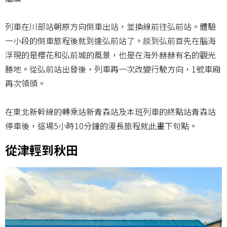
列車在川部站朝原方向倒車出站，並換線前往弘前站。體驗
一小段的倒車旅程後就到達弘前站了。談到弘前首先在腦海
浮現的是櫻花和弘前城的風景，也是在海外赫赫有名的觀光
勝地。從弘前站出發後，列車再一次改變行駛方向，1號車廂
再次領頭。
在東北新幹線的轉乘站新青森站及本班列車的終點站青森站
停車後，這場5小時10分鐘的漫長旅程就此畫下句點。
從津輕到秋田