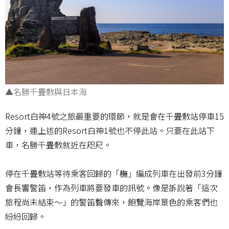
▲名勝千畳敷與日本海
Resort白神4號之旅最重要的環節，就是會在千畳敷站停車15
分鐘，連上述的Resort白神1號也不停此站。只要在此站下
車，名勝千畳敷就近在咫尺。
停在千畳敷站等待乘客回歸的「橅」編成列車在出發前3分鐘
會長響警笛，作為列車將要發車的訊號。像是訴說著「這次
旅程尚未結束～」的警笛聲傳來，飽覽海岸景色的乘客們也
紛紛回歸。