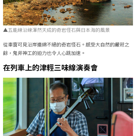
▲五能線沿線渾然天成的奇岩怪石與日本海的風景
從車窗可見沿岸連綿不絕的奇岩怪石。感受大自然的嚴苛之
餘，鬼斧神工的迫力也令人心跳加速。
在列車上的津輕三味線演奏會