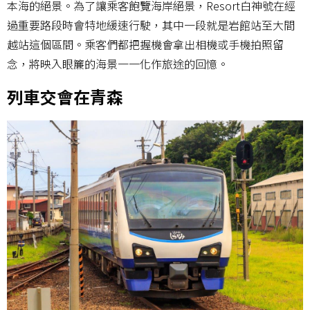
本海的絕景。為了讓乘客飽覽海岸絕景，Resort白神號在經
過重要路段時會特地緩速行駛，其中一段就是岩館站至大間
越站這個區間。乘客們都把握機會拿出相機或手機拍照留
念，將映入眼簾的海景一一化作旅途的回憶。
列車交會在青森