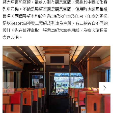
特大車窗和座椅，最前方則有觀景空間，置身其中猶如化身
列車司機。不論是展望室還是觀景空間，使用時也請互相禮
讓喔。兩個展望室均設有乘車紀念印章及印台，印章的圖樣
是以Resort白神號三種編成列車為主體，有三款各自不同的
設計。先在這裡拿取一張乘車紀念章專用紙，為這次旅程留
念蓋印吧。