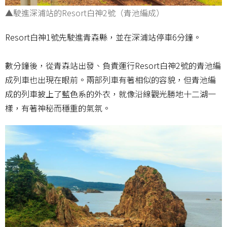
▲駛進深浦站的Resort白神2號（青池編成）
Resort白神1號先駛進青森縣，並在深浦站停車6分鐘。
數分鐘後，從青森站出發、負責運行Resort白神2號的青池編
成列車也出現在眼前。兩部列車有著相似的容貌，但青池編
成的列車披上了藍色系的外衣，就像沿線觀光勝地十二湖一
樣，有著神秘而穩重的氣氛。