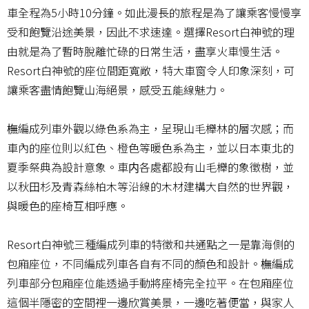
車全程為5小時10分鐘。如此漫長的旅程是為了讓乘客慢慢享
受和飽覽沿途美景，因此不求速達。選擇Resort白神號的理
由就是為了暫時脫離忙碌的日常生活，盡享火車慢生活。
Resort白神號的座位間距寬敞，特大車窗令人印象深刻，可
讓乘客盡情飽覽山海絕景，感受五能線魅力。
橅編成列車外觀以綠色系為主，呈現山毛櫸林的層次感；而
車內的座位則以紅色、橙色等暖色系為主，並以日本東北的
夏季祭典為設計意象。車内各處都設有山毛櫸的象徵樹，並
以秋田杉及青森絲柏木等沿線的木材建構大自然的世界觀，
與暖色的座椅互相呼應。
Resort白神號三種編成列車的特徵和共通點之一是靠海側的
包廂座位，不同編成列車各自有不同的顏色和設計。橅編成
列車部分包廂座位能透過手動將座椅完全拉平。在包廂座位
這個半隱密的空間裡一邊欣賞美景，一邊吃著便當，與家人