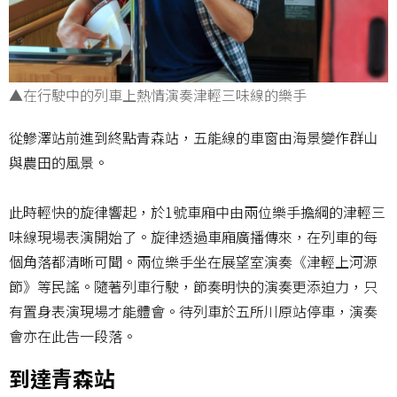
▲在行駛中的列車上熱情演奏津輕三味線的樂手
從鰺澤站前進到終點青森站，五能線的車窗由海景變作群山
與農田的風景。
此時輕快的旋律響起，於1號車廂中由兩位樂手擔綱的津輕三
味線現場表演開始了。旋律透過車廂廣播傳來，在列車的每
個角落都清晰可聞。兩位樂手坐在展望室演奏《津輕上河源
節》等民謠。隨著列車行駛，節奏明快的演奏更添迫力，只
有置身表演現場才能體會。待列車於五所川原站停車，演奏
會亦在此告一段落。
到達青森站