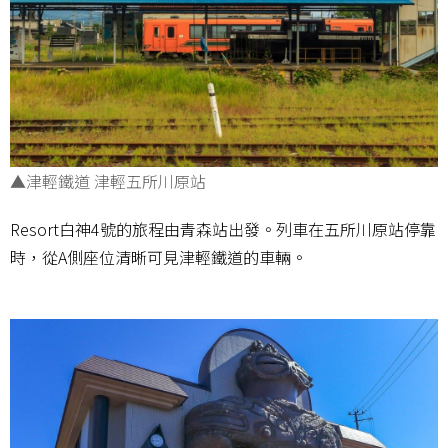
▲津輕鐵道 津輕五所川原站
Resort白神4號的旅程由青森站出發。列車在五所川原站停靠
時，從A側座位清晰可見津輕鐵道的車輛。