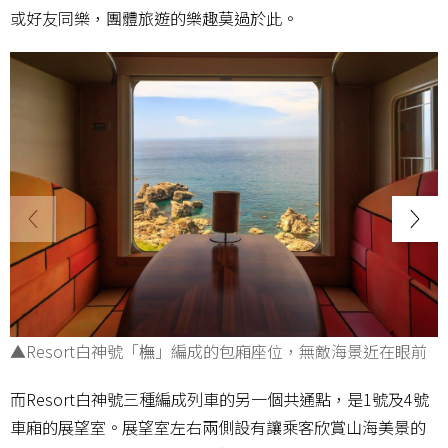
或好友同樂，團體旅遊的樂趣莫過於此。
▲Resort白神號「橅」編成的包廂座位，無敵海景近在眼前
而Resort白神號三種編成列車的另一個共通點，是1號及4號
車廂的展望室。展望室左右兩側設有讓乘客欣賞山海美景的