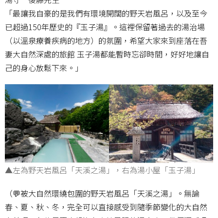
「最讓我自豪的是我們有環境開闊的野天岩風呂，以及至今
已超過150年歷史的『玉子湯』。這裡保留著過去的湯治場
（以溫泉療養疾病的地方）的氛圍，希望大家來到座落在吾
妻大自然深處的旅館 玉子湯都能暫時忘卻時間，好好地讓自
己的身心放鬆下來。」
▲左為野天岩風呂「天溪之湯」，右為湯小屋「玉子湯」
（💬被大自然環繞包圍的野天岩風呂「天溪之湯」。無論
春、夏、秋、冬，完全可以直接感受到隨季節變化的大自然