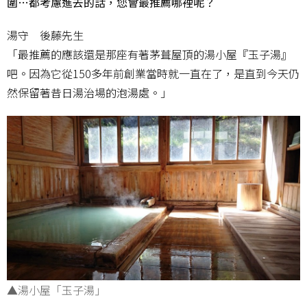
圍…都考慮進去的話，您會最推薦哪裡呢？
湯守 後藤先生
「最推薦的應該還是那座有著茅葺屋頂的湯小屋『玉子湯』
吧。因為它從150多年前創業當時就一直在了，是直到今天仍
然保留著昔日湯治場的泡湯處。」
▲湯小屋「玉子湯」