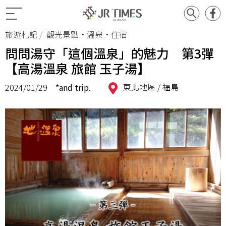
旅遊札記
觀光景點•溫泉•住宿
問問湯守「這個溫泉」的魅力 第3彈
【高湯溫泉 旅館 玉子湯】
東北地區 /
福島
2024/01/29
*and trip.