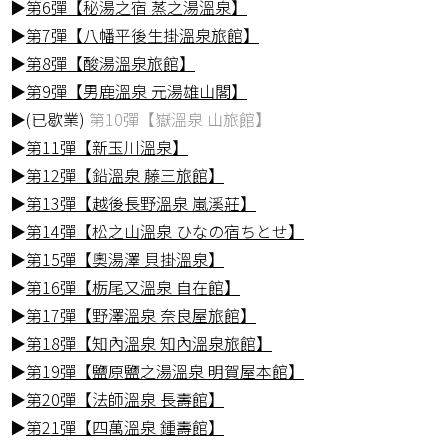
▶
第6彈【秘湯之宿 蒸之湯溫泉】
▶
第7彈【八幡平後生掛溫泉旅館】
▶
第8彈【酸湯溫泉旅館】
▶
第9彈【男鹿溫泉 元湯雄山閣】
▶(已歇業)
第10彈【嶽溫泉 山旅館】
▶
第11彈【新玉川溫泉】
▶
第12彈【鉛溫泉 藤三旅館】
▶
第13彈【越後長野溫泉 嵐溪莊】
▶
第14彈【松之山溫泉 ひなの宿ちとせ】
▶
第15彈【奧湯澤 貝掛溫泉】
▶
第16彈【栃尾又溫泉 自在館】
▶
第17彈【野澤溫泉 奈良屋旅館】
▶
第18彈【知內溫泉 知內溫泉旅館】
▶
第19彈【鹽原鹽之湯溫泉 明賀屋本館】
▶
第20彈【法師溫泉 長壽館】
▶
第21彈【四萬溫泉 鍾壽館】