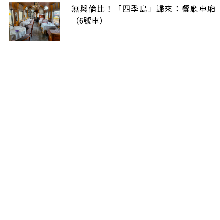
無與倫比！「四季島」歸來：餐廳車廂
（6號車）