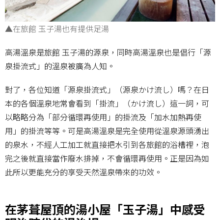
▲在旅館 玉子湯也有提供足湯
高湯溫泉是旅館 玉子湯的源泉，同時高湯溫泉也是倡行「源
泉掛流式」的溫泉被廣為人知。
對了，各位知道「源泉掛流式」（源泉かけ流し）嗎？在日
本的各個溫泉地常會看到「掛流」（かけ流し）這一詞，可
以略略分為「部分循環再使用」的掛流及「加水加熱再使
用」的掛流等等。可是高湯溫泉是完全使用從溫泉源頭湧出
的泉水，不經人工加工就直接把水引到各旅館的浴槽裡，泡
完之後就直接當作廢水排掉，不會循環再使用。正是因為如
此所以更能充分的享受天然溫泉帶來的功效。
在茅葺屋頂的湯小屋「玉子湯」中感受