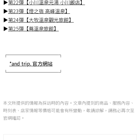
▶
第22彈【小川溫泉元湯 小川飯店】
▶
第23彈【燈之宿 高峰溫泉】
▶
第24彈【大牧溫泉觀光旅館】
▶
第25彈【蔦溫泉旅館】
┌──────────┐
*and trip. 官方網站
└──────────┘
本文所提供的情報為採訪時的內容。文章內提到的商品、服務內容、
時刻表、店家情報等價格可能會有所變動，敬請諒解，請務必再次至
官網確認。