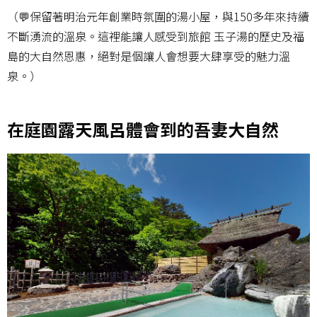
（💬保留著明治元年創業時氛圍的湯小屋，與150多年來持續
不斷湧流的溫泉。這裡能讓人感受到旅館 玉子湯的歷史及福
島的大自然恩惠，絕對是個讓人會想要大肆享受的魅力溫
泉。）
在庭園露天風呂體會到的吾妻大自然