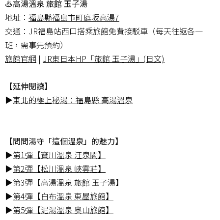
♨高湯溫泉 旅館 玉子湯
地址：
福島縣福島市町庭坂高湯7
交通：JR福島站西口搭乘旅館免費接駁車（每天往返各一
班，需事先預約）
旅館官網
|
JR東日本HP「旅館 玉子湯」(日文)
【延伸閱讀】
▶
東北的極上秘湯：福島縣 高湯溫泉
【問問湯守「這個溫泉」的魅力】
▶
第1彈【寶川溫泉 汪泉閣】
▶
第2彈【松川溫泉 峽雲莊】
▶第3彈【高湯溫泉 旅館 玉子湯】
▶
第4彈【白布溫泉 東屋旅館】
▶
第5彈【泥湯溫泉 奧山旅館】