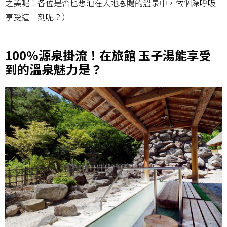
之美呢！各位是否也想泡在大地恩賜的溫泉中，做個深呼吸
享受這一刻呢？）
100%源泉掛流！在旅館 玉子湯能享受
到的溫泉魅力是？