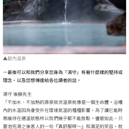
▲館內溫泉
－最後可以和我們分享您身為「湯守」有著什麼樣的堅持或
理念，以及您想傳達給各位讀者的話。
湯守 後藤先生
「不加水、不加熱的源泉掛流溫泉就像是一個生命體。浴槽
內的水溫因為會受外在環境氣溫的種種影響，為了讓它能時
常維持在適溫狀態所以我們幾乎都不能放鬆。儘管如此，只
要泡完湯之後客人的一句『真舒服啊～』和滿足的笑容，就