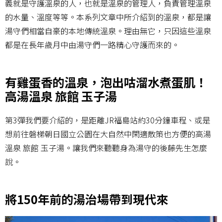
義就是守護溫泉的人，也就是溫泉的管理人，負責管理溫泉
的水量、溫度等等。本系列文章中所介紹到的溫泉，都是讓
湯守們相當自豪的本地傳統溫泉。理由無它，只因這些溫泉
都是在長年歲月中由湯守們一路精心守護而來的。
有雞蛋香的溫泉，泡出咕溜水煮蛋肌！
高湯溫泉 旅館 玉子湯
第3彈我們要介紹的，是距離JR福島站約30分鐘車程、或是
想前往磐梯朝日國立公園在大自然中閑適散策也方便的高湯
溫泉 旅館 玉子湯。讓我們來聽聽身為湯守的後藤先生怎麼
說。
將150年前的湯治場帶到現代來