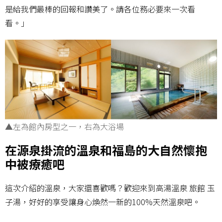
是給我們最棒的回報和讚美了。請各位務必要來一次看
看。」
▲左為館內房型之一，右為大浴場
在源泉掛流的溫泉和福島的大自然懷抱
中被療癒吧
這次介紹的溫泉，大家還喜歡嗎？歡迎來到高湯溫泉 旅館 玉
子湯，好好的享受讓身心煥然一新的100%天然溫泉吧。