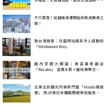
手禮店、文青雜物店、投幣式清酒吧，逛
出意猶未盡的青森
不只賞雪！從越後湯澤開始的新潟美食之
旅！
致台灣旅客：在盛岡站遇見令人感動的
「Shinkansen Kiss」
館內空間大開箱｜青森最新飯店
「ReLabo」 溫潤木質×藝術美學交織的
空間享受
北東北的觀光列車新門面「Hinabi陽旅
號」 用JR東日本鐵路周遊券就能免費搭
乘！