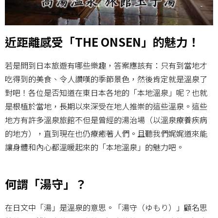
近距離感受「THE ONSEN」的魅力！
若是問到日本旅遊有哪些樂趣，答案應該有：只有到當地才
吃得到的美食、令人讚嘆的季節景色，然後肯定就是溫泉了
對吧！各位是否知道在東日本各地的「本地溫泉」呢？也就
是根植於當地，長期以來深受在地人推崇的這些溫泉。這些
地方有許多溫泉旅館不但是曾經的湯治場（以溫泉療養疾病
的地方），直到現在也仍療癒著人們。且聽我們娓娓道來能
讓身體和內心都溫暖起來的「本地溫泉」的魅力吧。
何謂「湯守」？
在日文中「湯」是溫泉的意思。「湯守（ゆもり）」顧名思