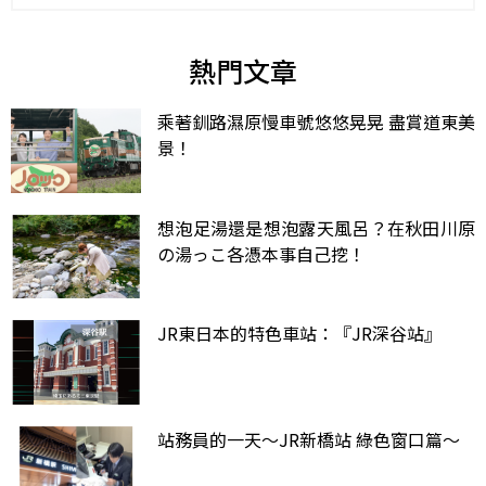
熱門文章
乘著釧路濕原慢車號悠悠晃晃 盡賞道東美
景！
想泡足湯還是想泡露天風呂？在秋田川原
の湯っこ各憑本事自己挖！
JR東日本的特色車站：『JR深谷站』
站務員的一天～JR新橋站 綠色窗口篇～