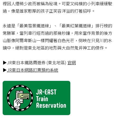
裡因人煙稀少故而被稱為秘境。可愛又純樸的小列車緩緩駛
過，像是誰家憨厚的孩子正笑容洋溢的打著招呼。
永遠是「最美雪景鐵道線」、「最美紅葉鐵道線」排行榜的
常勝軍，當列車行經而過的那幾秒鐘，用來當作背景的後方
山脈像阿爾卑斯山一樣閃耀著白色光芒，倒映在只見川的水
鏡中，絕對是東北地區的地形與大自然鬼斧神工的傑作。
▶JR東日本鐵路周遊券 (東北地區)
官網
▶
JR東日本網路訂票預約系統