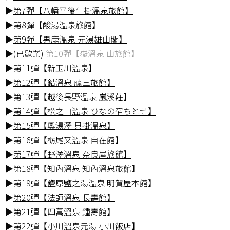
▶
第7彈【八幡平後生掛溫泉旅館】
▶
第8彈【酸湯溫泉旅館】
▶
第9彈【男鹿溫泉 元湯雄山閣】
▶(已歇業)
第10彈【嶽溫泉 山旅館】
▶
第11彈【新玉川溫泉】
▶
第12彈【鉛溫泉 藤三旅館】
▶
第13彈【越後長野溫泉 嵐溪莊】
▶
第14彈【松之山溫泉 ひなの宿ちとせ】
▶
第15彈【奧湯澤 貝掛溫泉】
▶
第16彈【栃尾又溫泉 自在館】
▶
第17彈【野澤溫泉 奈良屋旅館】
▶第18彈【知內溫泉 知內溫泉旅館】
▶
第19彈【鹽原鹽之湯溫泉 明賀屋本館】
▶
第20彈【法師溫泉 長壽館】
▶
第21彈【四萬溫泉 鍾壽館】
▶
第22彈【小川溫泉元湯 小川飯店】