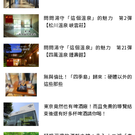
空間享受
問問湯守「這個溫泉」的魅力 第2彈
【松川溫泉 峽雲莊】
問問湯守「這個溫泉」的魅力 第21彈
【四萬溫泉 鍾壽館】
無與倫比！「四季島」歸來：硬體以外的
這些那些
東京竟然也有啤酒廠！而且免費的導覽結
束後還有好多杯啤酒請你喝！