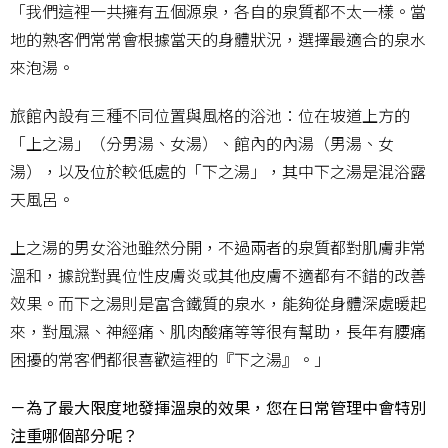
「我們這裡一共擁有五個源泉，各自的泉質都不太一樣。當
地的熟客們常常會根據當天的身體狀況，選擇最適合的泉水
來泡湯。
旅館內設有三種不同位置與風格的浴池：位在坡道上方的
「上之湯」（分男湯、女湯）、館內的內湯（男湯、女
湯），以及位於較低處的「下之湯」，其中下之湯是混浴露
天風呂。
上之湯的男女浴池雖然分開，不過兩者的泉質都對肌膚非常
溫和，據說對異位性皮膚炎或其他皮膚不適都有不錯的改善
效果。而下之湯則是富含鐵質的泉水，能夠從身體深處暖起
來，對風濕、神經痛、肌肉酸痛等等很有幫助，長年有腰痛
困擾的常客們都很喜歡這裡的『下之湯』。」
－為了最大限度地發揮溫泉的效果，您在日常管理中會特別
注重哪個部分呢？