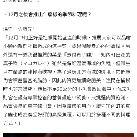
－12月之後會推出什麼樣的季節料理呢？
湯守 佐藤先生
「12月中旬正好是牡蠣開始盛產的時候，推薦大家可以品嚐
小顆的新鮮牡蠣做成的涼拌菜，或是溫暖身心的牡蠣鍋。另
外還有一道我很推薦的菜是『煮付真子鰈』。知內町出產的
真子鰈（マコガレイ）雖然是偏好溫暖海域的魚種，但卻生
活在嚴酷的津輕海峽裡，為了適應北方海域的環境，它們體
內會積蓄豐富的脂肪，因此肉質更加細緻肥美。漁民在捕撈
時也非常講究，體長不足20公分的小魚會放回海中，而成魚
則會在設有專業控管的蓄養設施中飼養，只挑選肉質飽滿、
品質優良的真子鰈出貨。因為這樣的用心，讓它知內町的真
子鰈也成為廣受好評的高級魚種，可以用於多種不同的料理
方式。」