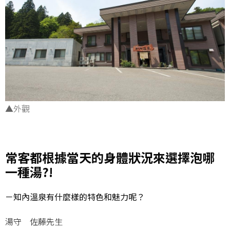
▲外觀
_
常客都根據當天的身體狀況來選擇泡哪
一種湯?!
－知內溫泉有什麼樣的特色和魅力呢？
湯守 佐藤先生