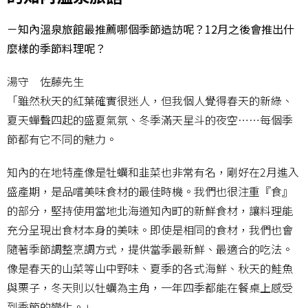
－知內溫泉旅館最推薦哪個季節造訪呢？12月之後會推出什
麼樣的季節料理呢？
湯守 佐藤先生
「雖然秋天的紅葉確實很迷人，但我個人覺得春天的新綠、
夏天蟬聲四起的盛夏氣氛、冬季滿天星斗的夜空……每個季
節都有它不同的魅力。
知內的在地特產像是牡蠣和韭菜也非常有名，剛好在2月進入
盛產期，是品嚐美味食材的最佳時機。我們也很注重『食』
的部分，堅持使用當地北海道知內町的新鮮食材，讓料理能
充分呈現出食材本身的美味。即使是相同的食材，我們也會
隨著季節調整烹調方式，提供當季最新鮮、最適合的吃法。
像是春天的山菜等山中野味、夏季的各式海鮮、秋天的鮭魚
與栗子，冬天則以牡蠣為主角，一年四季都能在餐桌上感受
到季節的變化。」