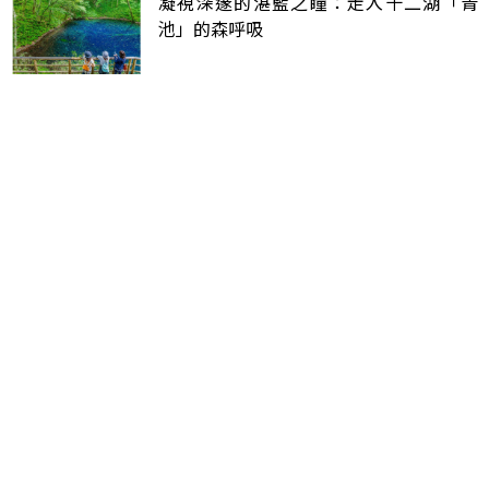
凝視深邃的湛藍之瞳：走入十二湖「青
池」的森呼吸