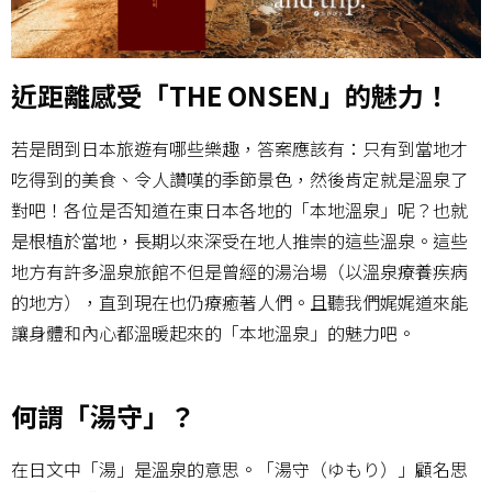
近距離感受「THE ONSEN」的魅力！
若是問到日本旅遊有哪些樂趣，答案應該有：只有到當地才
吃得到的美食、令人讚嘆的季節景色，然後肯定就是溫泉了
對吧！各位是否知道在東日本各地的「本地溫泉」呢？也就
是根植於當地，長期以來深受在地人推崇的這些溫泉。這些
地方有許多溫泉旅館不但是曾經的湯治場（以溫泉療養疾病
的地方），直到現在也仍療癒著人們。且聽我們娓娓道來能
讓身體和內心都溫暖起來的「本地溫泉」的魅力吧。
何謂「湯守」？
在日文中「湯」是溫泉的意思。「湯守（ゆもり）」顧名思