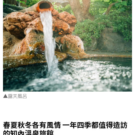
▲露天風呂
_
春夏秋冬各有風情 一年四季都值得造訪
的知內溫泉旅館