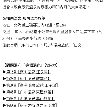
機會來親自感受溫泉的療癒力和知內町的大自然吧。
♨知內溫泉 知內溫泉旅館
地址：
北海道上磯郡知內町湯ノ里284
交通：JR木古內站搭乘公車至湯の里温泉入口站牌下車（約
35分），而後再步行約10分鐘
旅館官網
|
JR東日本HP「知内温泉旅館」(日文)
【問問湯守「這個溫泉」的魅力】
▶
第1彈【寶川溫泉 汪泉閣】
▶
第2彈【松川溫泉 峽雲莊】
▶
第3彈【高湯溫泉 旅館 玉子湯】
▶
第4彈【白布溫泉 東屋旅館】
▶
第5彈【泥湯溫泉 奧山旅館】
▶
第6彈【秘湯之宿 蒸之湯溫泉】