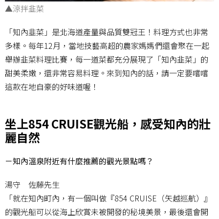
▲涼拌韭菜
「知內韭菜」是北海道產量與品質雙冠王！料理方式也非常
多樣。每年12月，當地技藝高超的農家媽媽們還會聚在一起
舉辦韭菜料理比賽，每一道菜都充分展現了「知內韭菜」的
甜美柔嫩，還非常容易料理。來到知內的話，請一定要嚐嚐
這款在地自豪的好味道喔！
坐上854 CRUISE觀光船，感受知內的壯
麗自然
－知內溫泉附近有什麼推薦的觀光景點嗎？
湯守 佐藤先生
「就在知內町內，有一個叫做『854 CRUISE（矢越巡航）』
的觀光船可以從海上欣賞未被開發的秘境美景，最後還會開