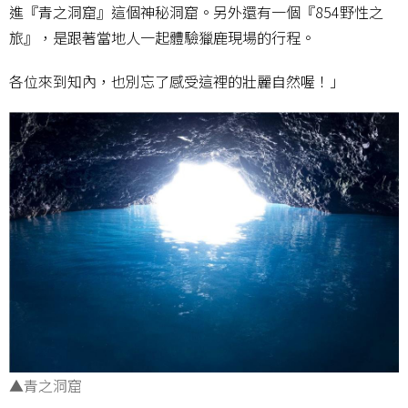
進『青之洞窟』這個神秘洞窟。另外還有一個『854野性之
旅』，是跟著當地人一起體驗獵鹿現場的行程。
各位來到知內，也別忘了感受這裡的壯麗自然喔！」
▲青之洞窟