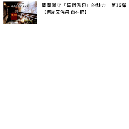
問問湯守「這個溫泉」的魅力 第16彈
【栃尾又溫泉 自在館】