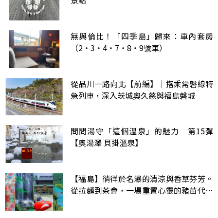
景點
無與倫比！「四季島」歸來：車內套房
（2・3・4・7・8・9號車）
從品川一路向北【前編】｜搭乘常磐線特
急列車，深入茨城奧久慈與福島磐城
問問湯守「這個溫泉」的魅力 第15彈
【奧湯澤 貝掛溫泉】
【福島】徜徉於名瀑的清涼與香草芬芳。
從拉麵到茶會，一場重置心靈的豬苗代～
柳津漫旅