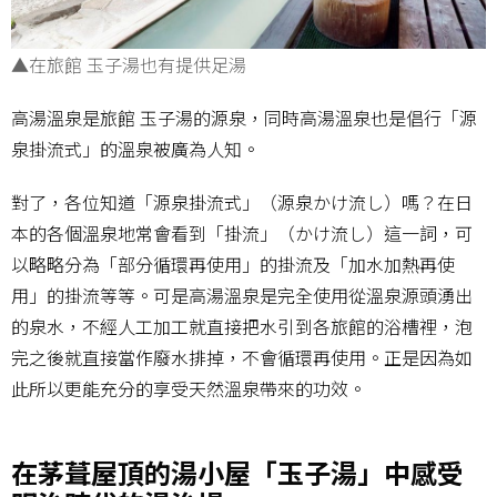
▲在旅館 玉子湯也有提供足湯
高湯溫泉是旅館 玉子湯的源泉，同時高湯溫泉也是倡行「源
泉掛流式」的溫泉被廣為人知。
對了，各位知道「源泉掛流式」（源泉かけ流し）嗎？在日
本的各個溫泉地常會看到「掛流」（かけ流し）這一詞，可
以略略分為「部分循環再使用」的掛流及「加水加熱再使
用」的掛流等等。可是高湯溫泉是完全使用從溫泉源頭湧出
的泉水，不經人工加工就直接把水引到各旅館的浴槽裡，泡
完之後就直接當作廢水排掉，不會循環再使用。正是因為如
此所以更能充分的享受天然溫泉帶來的功效。
在茅葺屋頂的湯小屋「玉子湯」中感受