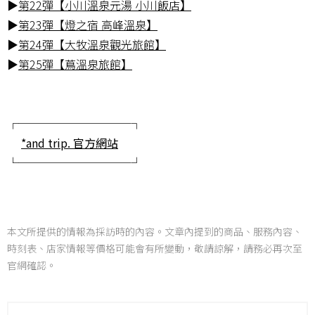
▶
第22彈【小川溫泉元湯 小川飯店】
▶
第23彈【燈之宿 高峰溫泉】
▶
第24彈【大牧溫泉觀光旅館】
▶
第25彈【蔦溫泉旅館】
┌──────────┐
*and trip. 官方網站
└──────────┘
本文所提供的情報為採訪時的內容。文章內提到的商品、服務內容、
時刻表、店家情報等價格可能會有所變動，敬請諒解，請務必再次至
官網確認。