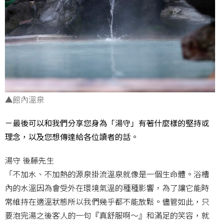
▲館內溫泉
－最後可以和我們分享您身為「湯守」有著什麼樣的堅持或
理念，以及您想傳達給各位讀者的話。
湯守 後藤先生
「不加水、不加熱的源泉掛流溫泉就像是一個生命體。浴槽
內的水溫因為會受外在環境氣溫的種種影響，為了讓它能時
常維持在適溫狀態所以我們幾乎都不能放鬆。儘管如此，只
要泡完湯之後客人的一句『真舒服啊～』和滿足的笑容，就