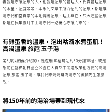
義就是守護溫泉的人，也就是溫泉的管理人，負責管理溫泉
的水量、溫度等等。本系列文章中所介紹到的溫泉，都是讓
湯守們相當自豪的本地傳統溫泉。理由無它，只因這些溫泉
都是在長年歲月中由湯守們一路精心守護而來的。
有雞蛋香的溫泉，泡出咕溜水煮蛋肌！
高湯溫泉 旅館 玉子湯
第3彈我們要介紹的，是距離JR福島站約30分鐘車程、或是
想前往磐梯朝日國立公園在大自然中閑適散策也方便的高湯
溫泉 旅館 玉子湯。讓我們來聽聽身為湯守的後藤先生怎麼
說。
將150年前的湯治場帶到現代來