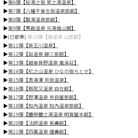
▶
第6彈【秘湯之宿 蒸之湯溫泉】
▶
第7彈【八幡平後生掛溫泉旅館】
▶
第8彈【酸湯溫泉旅館】
▶
第9彈【男鹿溫泉 元湯雄山閣】
▶(已歇業)
第10彈【嶽溫泉 山旅館】
▶
第11彈【新玉川溫泉】
▶
第12彈【鉛溫泉 藤三旅館】
▶
第13彈【越後長野溫泉 嵐溪莊】
▶
第14彈【松之山溫泉 ひなの宿ちとせ】
▶
第15彈【奧湯澤 貝掛溫泉】
▶
第16彈【栃尾又溫泉 自在館】
▶
第17彈【野澤溫泉 奈良屋旅館】
▶
第18彈【知內溫泉 知內溫泉旅館】
▶
第19彈【鹽原鹽之湯溫泉 明賀屋本館】
▶
第20彈【法師溫泉 長壽館】
▶
第21彈【四萬溫泉 鍾壽館】