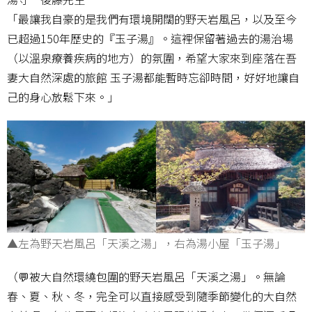
「最讓我自豪的是我們有環境開闊的野天岩風呂，以及至今
已超過150年歷史的『玉子湯』。這裡保留著過去的湯治場
（以溫泉療養疾病的地方）的氛圍，希望大家來到座落在吾
妻大自然深處的旅館 玉子湯都能暫時忘卻時間，好好地讓自
己的身心放鬆下來。」
▲左為野天岩風呂「天溪之湯」，右為湯小屋「玉子湯」
（💬被大自然環繞包圍的野天岩風呂「天溪之湯」。無論
春、夏、秋、冬，完全可以直接感受到隨季節變化的大自然