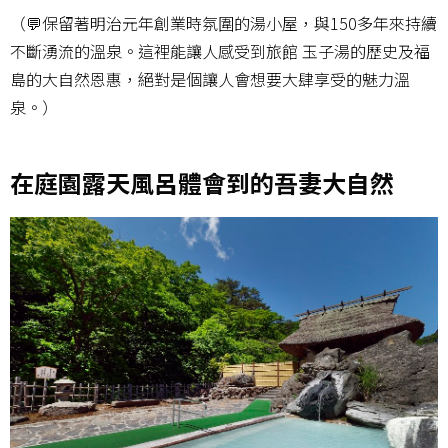
（💬保留著明治元年創業時氛圍的湯小屋，與150多年來持續
不斷湧流的溫泉。這裡能讓人感受到旅館 玉子湯的歷史及福
島的大自然恩惠，絕對是個讓人會想要大肆享受的魅力溫
泉。）
在庭園露天風呂體會到的吾妻大自然