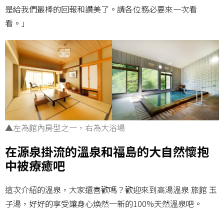
是給我們最棒的回報和讚美了。請各位務必要來一次看
看。」
▲左為館內房型之一，右為大浴場
在源泉掛流的溫泉和福島的大自然懷抱
中被療癒吧
這次介紹的溫泉，大家還喜歡嗎？歡迎來到高湯溫泉 旅館 玉
子湯，好好的享受讓身心煥然一新的100%天然溫泉吧。