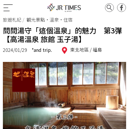
旅遊札記
觀光景點•溫泉•住宿
問問湯守「這個溫泉」的魅力 第3彈
【高湯溫泉 旅館 玉子湯】
東北地區 /
福島
2024/01/29
*and trip.