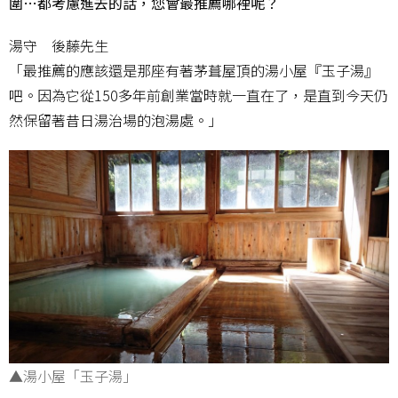
圍…都考慮進去的話，您會最推薦哪裡呢？
湯守 後藤先生
「最推薦的應該還是那座有著茅葺屋頂的湯小屋『玉子湯』
吧。因為它從150多年前創業當時就一直在了，是直到今天仍
然保留著昔日湯治場的泡湯處。」
▲湯小屋「玉子湯」