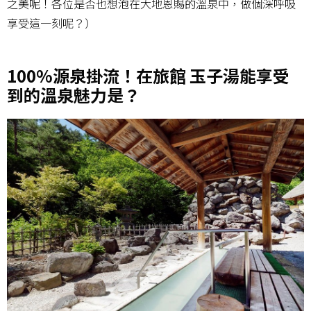
之美呢！各位是否也想泡在大地恩賜的溫泉中，做個深呼吸
享受這一刻呢？）
100%源泉掛流！在旅館 玉子湯能享受
到的溫泉魅力是？