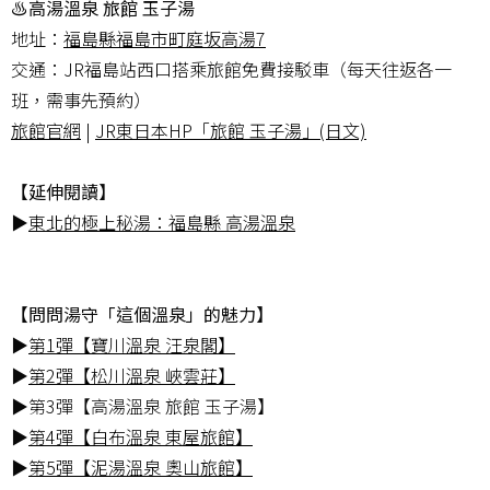
♨高湯溫泉 旅館 玉子湯
地址：
福島縣福島市町庭坂高湯7
交通：JR福島站西口搭乘旅館免費接駁車（每天往返各一
班，需事先預約）
旅館官網
|
JR東日本HP「旅館 玉子湯」(日文)
【延伸閱讀】
▶
東北的極上秘湯：福島縣 高湯溫泉
【問問湯守「這個溫泉」的魅力】
▶
第1彈【寶川溫泉 汪泉閣】
▶
第2彈【松川溫泉 峽雲莊】
▶第3彈【高湯溫泉 旅館 玉子湯】
▶
第4彈【白布溫泉 東屋旅館】
▶
第5彈【泥湯溫泉 奧山旅館】