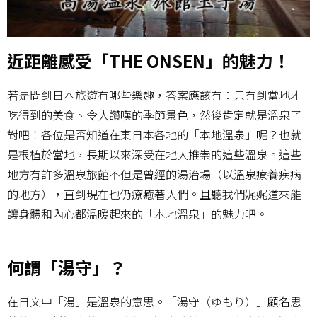
近距離感受「THE ONSEN」的魅力！
若是問到日本旅遊有哪些樂趣，答案應該有：只有到當地才
吃得到的美食、令人讚嘆的季節景色，然後肯定就是溫泉了
對吧！各位是否知道在東日本各地的「本地溫泉」呢？也就
是根植於當地，長期以來深受在地人推崇的這些溫泉。這些
地方有許多溫泉旅館不但是曾經的湯治場（以溫泉療養疾病
的地方），直到現在也仍療癒著人們。且聽我們娓娓道來能
讓身體和內心都溫暖起來的「本地溫泉」的魅力吧。
何謂「湯守」？
在日文中「湯」是溫泉的意思。「湯守（ゆもり）」顧名思