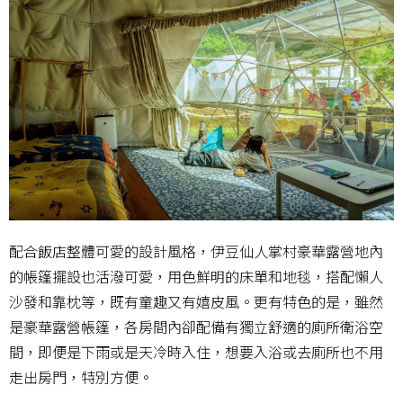
配合飯店整體可愛的設計風格，伊豆仙人掌村豪華露營地內
的帳篷擺設也活潑可愛，用色鮮明的床單和地毯，搭配懶人
沙發和靠枕等，既有童趣又有嬉皮風。更有特色的是，雖然
是豪華露營帳篷，各房間內卻配備有獨立舒適的廁所衛浴空
間，即便是下雨或是天冷時入住，想要入浴或去廁所也不用
走出房門，特別方便。