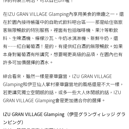
在IZU GRAN VILLAGE Glamping內享用美食的樂趣之一，還
在於園內接待帳篷中的自助式飲料吧台區——那是給住宿旅
客無限暢飲的特別服務，裡面有包括咖啡機、果汁等軟飲
料、生啤酒機、檸檬沙瓦、牛奶冰淇淋機、新鮮牛奶，還
有⋯⋯紅白葡萄酒！是的，有提供紅白酒的無限暢飲。如果
本身對葡萄酒有所講究，想要喝更高級的品項，在園內也有
許多可加價選擇的酒水。
綜合看來，雖然一樣是豪華露營，IZU GRAN VILLAGE
Glamping和伊豆仙人掌村豪華露營地的風格還是不大一樣，
若更講究獨立空間感的話，或多一些大人休閒感的話，IZU
GRAN VILLAGE Glamping會是更加適合你的選擇。
IZU GRAN VILLAGE Glamping（伊豆グランヴィレッジ グラ
ンピング）