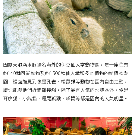
因露天泡澡水豚揚名海外的伊豆仙人掌動物園，是一座住有
約140種可愛動物及約1500種仙人掌和多肉植物的動植物樂
園。裡面能見到像是孔雀、松鼠猴等動物在園內自由走動，
讓你能與他們近距離接觸。除了最有人氣的水豚區外，像是
耳廓狐、小熊貓、環尾狐猴、袋鼠等都是園內的人氣明星。