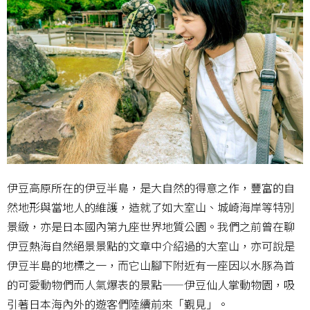
伊豆高原所在的伊豆半島，是大自然的得意之作，豐富的自
然地形與當地人的維護，造就了如大室山、城崎海岸等特別
景緻，亦是日本國內第九座世界地質公園。我們之前曾在聊
伊豆熱海自然絕景景點的文章中介紹過的大室山，亦可說是
伊豆半島的地標之一，而它山腳下附近有一座因以水豚為首
的可愛動物們而人氣爆表的景點——伊豆仙人掌動物園，吸
引著日本海內外的遊客們陸續前來「覲見」。