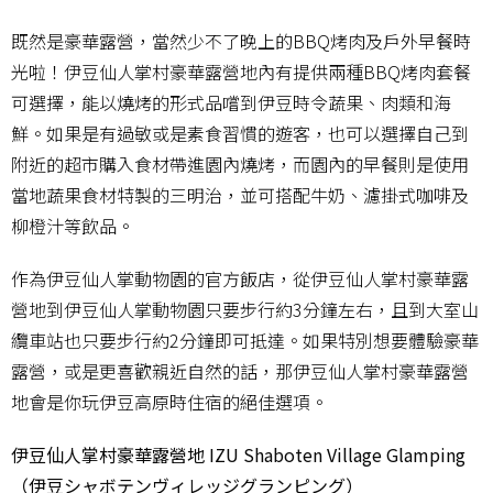
既然是豪華露營，當然少不了晚上的BBQ烤肉及戶外早餐時
光啦！伊豆仙人掌村豪華露營地內有提供兩種BBQ烤肉套餐
可選擇，能以燒烤的形式品嚐到伊豆時令蔬果、肉類和海
鮮。如果是有過敏或是素食習慣的遊客，也可以選擇自己到
附近的超市購入食材帶進園內燒烤，而園內的早餐則是使用
當地蔬果食材特製的三明治，並可搭配牛奶、濾掛式咖啡及
柳橙汁等飲品。
作為伊豆仙人掌動物園的官方飯店，從伊豆仙人掌村豪華露
營地到伊豆仙人掌動物園只要步行約3分鐘左右，且到大室山
纜車站也只要步行約2分鐘即可抵達。如果特別想要體驗豪華
露營，或是更喜歡親近自然的話，那伊豆仙人掌村豪華露營
地會是你玩伊豆高原時住宿的絕佳選項。
伊豆仙人掌村豪華露營地 IZU Shaboten Village Glamping
（伊豆シャボテンヴィレッジグランピング）