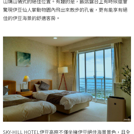
山燒山儀式的絕佳位置。有趣的是，飯店露台上有時候還會
驚現伊豆仙人掌動物園內飛出來散步的孔雀，更有能享有絕
佳的伊豆海景的舒適客房。
SKY-HILL HOTEL伊豆高原不僅坐擁伊豆絕佳海景景色，且全