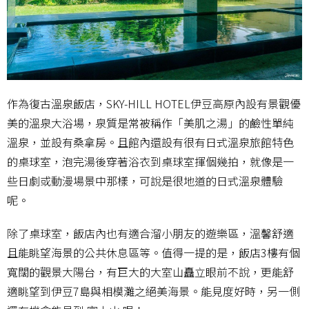
作為復古溫泉飯店，SKY-HILL HOTEL伊豆高原內設有景觀優
美的溫泉大浴場，泉質是常被稱作「美肌之湯」的鹼性單純
溫泉，並設有桑拿房。且館內還設有很有日式溫泉旅館特色
的桌球室，泡完湯後穿著浴衣到桌球室揮個幾拍，就像是一
些日劇或動漫場景中那樣，可說是很地道的日式溫泉體驗
呢。
除了桌球室，飯店內也有適合溜小朋友的遊樂區，溫馨舒適
且能眺望海景的公共休息區等。值得一提的是，飯店3樓有個
寬闊的觀景大陽台，有巨大的大室山矗立眼前不說，更能舒
適眺望到伊豆7島與相模灘之絕美海景。能見度好時，另一側