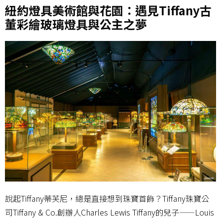
紐約燈具美術館與花園：遇見Tiffany古
董彩繪玻璃燈具與公主之夢
說起Tiffany蒂芙尼，總是直接想到珠寶首飾？Tiffany珠寶公
司Tiffany & Co.創辦人Charles Lewis Tiffany的兒子——Louis