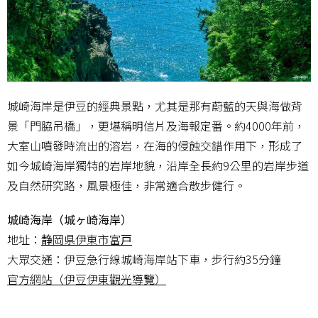
城崎海岸是伊豆的經典景點，尤其是那有蔚藍的天與海做背
景「門脇吊橋」，更堪稱明信片及海報定番。約4000年前，
大室山噴發時流出的溶岩，在海的侵蝕交錯作用下，形成了
如今城崎海岸獨特的岩岸地貌，沿岸全長約9公里的岩岸步道
及自然研究路，風景極佳，非常適合散步健行。
城崎海岸（城ヶ崎海岸）
地址：
静岡県伊東市富戸
大眾交通：伊豆急行線城崎海岸站下車，步行約35分鐘
官方網站（伊豆伊東觀光導覽）