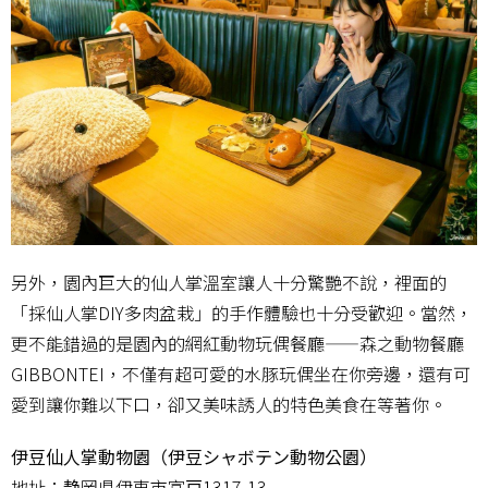
另外，園內巨大的仙人掌溫室讓人十分驚艷不說，裡面的
「採仙人掌DIY多肉盆栽」的手作體驗也十分受歡迎。當然，
更不能錯過的是園內的網紅動物玩偶餐廳——森之動物餐廳
GIBBONTEI，不僅有超可愛的水豚玩偶坐在你旁邊，還有可
愛到讓你難以下口，卻又美味誘人的特色美食在等著你。
伊豆仙人掌動物園（伊豆シャボテン動物公園）
地址：
静岡県伊東市富戸1317-13