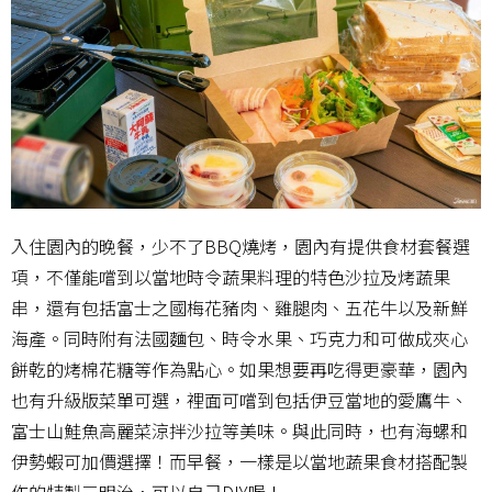
入住園內的晚餐，少不了BBQ燒烤，園內有提供食材套餐選
項，不僅能嚐到以當地時令蔬果料理的特色沙拉及烤蔬果
串，還有包括富士之國梅花豬肉、雞腿肉、五花牛以及新鮮
海產。同時附有法國麵包、時令水果、巧克力和可做成夾心
餅乾的烤棉花糖等作為點心。如果想要再吃得更豪華，園內
也有升級版菜單可選，裡面可嚐到包括伊豆當地的愛鷹牛、
富士山鮭魚高麗菜涼拌沙拉等美味。與此同時，也有海螺和
伊勢蝦可加價選擇！而早餐，一樣是以當地蔬果食材搭配製
作的特製三明治，可以自己DIY喔！