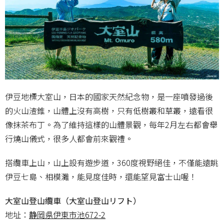
伊豆地標大室山，日本的國家天然紀念物，是一座噴發過後
的火山渣錐，山體上沒有高樹，只有低樹叢和草叢，遠看很
像抹茶布丁。為了維持這樣的山體景觀，每年2月左右都會舉
行燒山儀式，很多人都會前來觀禮。
搭纜車上山，山上設有遊步道，360度視野絕佳，不僅能遠眺
伊豆七島、相模灘，能見度佳時，還能望見富士山喔！
大室山登山纜車（大室山登山リフト）
地址：
静岡県伊東市池672-2