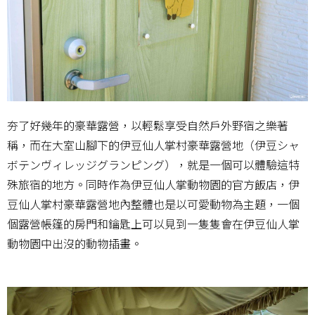
夯了好幾年的豪華露營，以輕鬆享受自然戶外野宿之樂著
稱，而在大室山腳下的伊豆仙人掌村豪華露營地（伊豆シャ
ボテンヴィレッジグランピング），就是一個可以體驗這特
殊旅宿的地方。同時作為伊豆仙人掌動物園的官方飯店，伊
豆仙人掌村豪華露營地內整體也是以可愛動物為主題，一個
個露營帳篷的房門和鑰匙上可以見到一隻隻會在伊豆仙人掌
動物園中出沒的動物插畫。