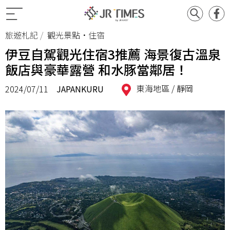
旅遊札記
觀光景點•住宿
伊豆自駕觀光住宿3推薦 海景復古溫泉
飯店與豪華露營 和水豚當鄰居！
東海地區 /
靜岡
2024/07/11
JAPANKURU