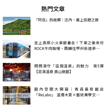
熱門文章
「阿信」的故鄉：庄內、最上巡遊之旅
坐上高原小火車避暑去！下車之後來份
ROCK牛肉咖哩，再轉往甲州街道參觀天
皇也曾下榻過的300年酒藏
問問湯守「這個溫泉」的魅力 第5彈
【泥湯溫泉 奧山旅館】
館內空間大開箱｜青森最新飯店
「ReLabo」 溫潤木質×藝術美學交織的
空間享受