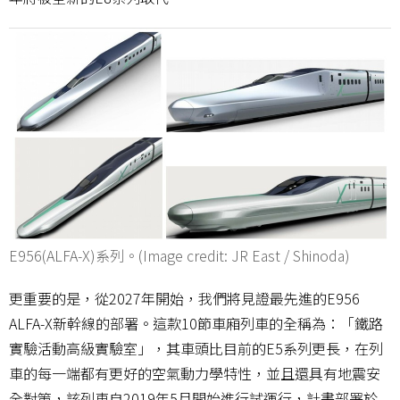
E956(ALFA-X)系列。(Image credit: JR East / Shinoda)
更重要的是，從2027年開始，我們將見證最先進的E956
ALFA-X新幹線的部署。這款10節車廂列車的全稱為：「鐵路
實驗活動高級實驗室」，其車頭比目前的E5系列更長，在列
車的每一端都有更好的空氣動力學特性，並且還具有地震安
全對策，該列車自2019年5月開始進行試運行，計畫部署於