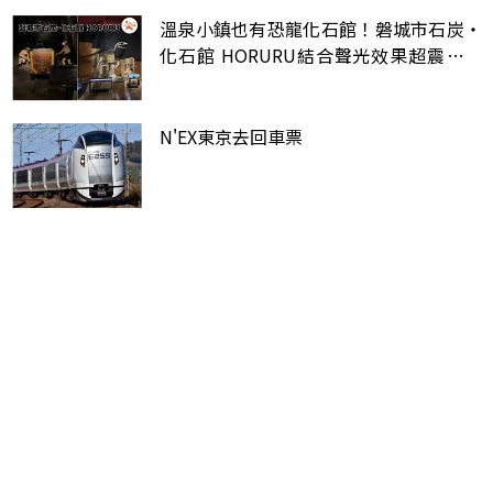
溫泉小鎮也有恐龍化石館！磐城市石炭・
化石館 HORURU結合聲光效果超震撼，
還有地底6公尺礦坑回到昭和時代
N'EX東京去回車票