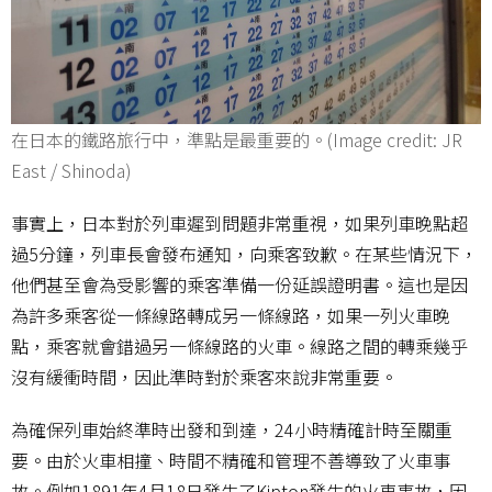
在日本的鐵路旅行中，準點是最重要的。(Image credit: JR
East / Shinoda)
事實上，日本對於列車遲到問題非常重視，如果列車晚點超
過5分鐘，列車長會發布通知，向乘客致歉。在某些情況下，
他們甚至會為受影響的乘客準備一份延誤證明書。這也是因
為許多乘客從一條線路轉成另一條線路，如果一列火車晚
點，乘客就會錯過另一條線路的火車。線路之間的轉乘幾乎
沒有緩衝時間，因此準時對於乘客來說非常重要。
為確保列車始終準時出發和到達，24小時精確計時至關重
要。由於火車相撞、時間不精確和管理不善導致了火車事
故。例如1891年4月18日發生了Kipton發生的火車事故，因