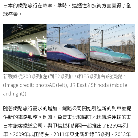
日本的鐵路旅行在效率、準時、連通性和技術方面贏得了全
球盛譽。
新戰線從200系列(左)到E2系列(中)和E5系列(右)的演變。
(Image credit: photoAC (left), JR East / Shinoda (middle
and right))
隨著鐵路旅行需求的增加，鐵路公司開始引進新的列車並提
供新的鐵路服務。例如，負責東北和關東地區鐵路運輸的東
日本旅客鐵道公司，與甲信越和靜岡一起推出了E259等列
車。2009年成田特快，2011年東北新幹線E5系列，2013年