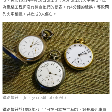
為鐵路工程師沒有檢查他們的懷表，有4分鐘的延誤，導致兩
列火車相撞，共造成9人傷亡。
鐵路懷錶。(Image credit: photoAC)
鐵路懷錶於1893年3月17日在日本被工程師、站長和列車員