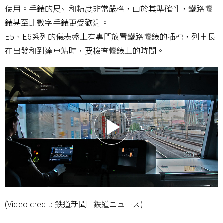
使用。手錶的尺寸和精度非常嚴格，由於其準確性，鐵路懷
錶甚至比數字手錶更受歡迎。
E5、E6系列的儀表盤上有專門放置鐵路懷錶的插槽，列車長
在出發和到達車站時，要檢查懷錶上的時間。
(Video credit: 鉄道新聞 - 鉄道ニュース)