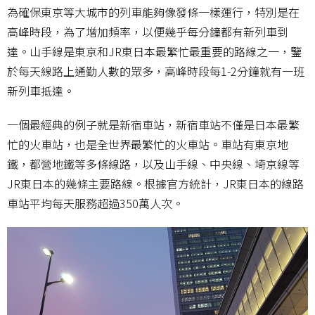
為確保東京等大城市的列車能夠像發條一樣運行，特別是在
高峰時段，為了增加頻率，以便幾乎每分鐘都有新列車到
達。山手線是東京和JR東日本最繁忙最重要的路線之一，鑒
於每天線路上通勤人數的眾多，高峰時段每1-2分鐘就有一班
新列車抵達。
一個最經典的例子就是新宿車站，新宿車站不僅是日本最繁
忙的火車站，也是全世界最繁忙的火車站。車站有東京地
鐵，都營地鐵等多條線路，以及山手線、中央線、埼京線等
JR東日本的幾條主要路線。根據官方統計，JR東日本的線路
車站平均每天服務超過350萬人次。