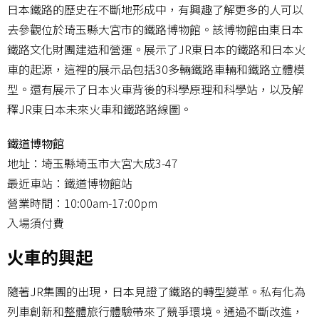
日本鐵路的歷史在不斷地形成中，有興趣了解更多的人可以
去參觀位於琦玉縣大宮市的鐵路博物館。該博物館由東日本
鐵路文化財團建造和營運。展示了JR東日本的鐵路和日本火
車的起源，這裡的展示品包括30多輛鐵路車輛和鐵路立體模
型。還有展示了日本火車背後的科學原理和科學站，以及解
釋JR東日本未來火車和鐵路路線圖。
鐵道博物館
地址：埼玉縣埼玉市大宮大成3-47
最近車站：鐵道博物館站
營業時間：10:00am-17:00pm
入場須付費
火車的興起
隨著JR集團的出現，日本見證了鐵路的轉型變革。私有化為
列車創新和整體旅行體驗帶來了競爭環境。通過不斷改進，