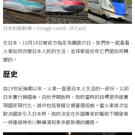
日本的新幹線。(Image credit: JR East)
在日本，10月14日被官方指定為鐵路の日，我們來一起看看
火車如何改變日本人民的生活，並探索這些年它們是如何轉
變的。
歷史
自19世紀後期以來，火車一直是日本人生活的一部份，以前
日本實行鎖國後，向世界開放時，政府當時的目標是快速實
現國家現代化，其中包括發展交通基礎設施。當火車首次從
歐洲國家引入日本時，政府決定在外國專家的幫助下開發第
一條連接神奈川縣橫濱和東京都新橋的鐵路。