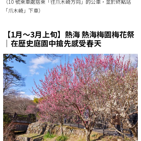
（10 號乘車處搭乘「往爪木崎方向」的公車，並於終點站
「爪木崎」下車）
【1月～3月上旬】熱海 熱海梅園梅花祭
｜在歷史庭園中搶先感受春天