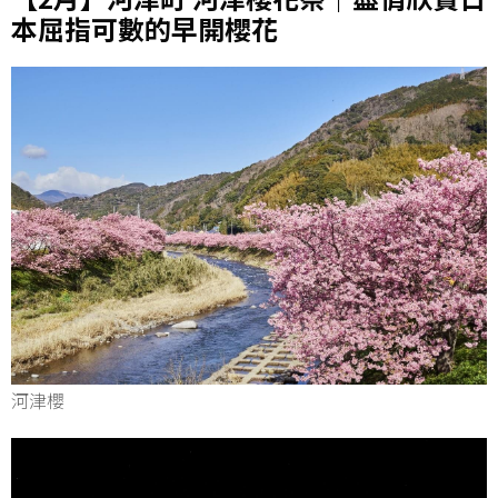
本屈指可數的早開櫻花
河津櫻