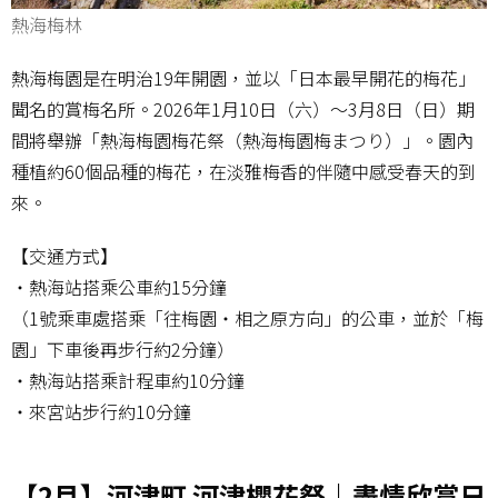
熱海梅林
熱海梅園是在明治19年開園，並以「日本最早開花的梅花」
聞名的賞梅名所。2026年1月10日（六）～3月8日（日）期
間將舉辦「熱海梅園梅花祭（熱海梅園梅まつり）」。園內
種植約60個品種的梅花，在淡雅梅香的伴隨中感受春天的到
來。
【交通方式】
・熱海站搭乘公車約15分鐘
（1號乘車處搭乘「往梅園・相之原方向」的公車，並於「梅
園」下車後再步行約2分鐘）
・熱海站搭乘計程車約10分鐘
・來宮站步行約10分鐘
【2月】河津町 河津櫻花祭｜盡情欣賞日