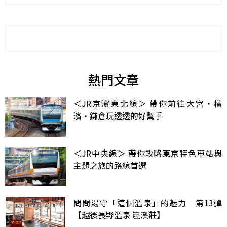
熱門文章
＜JR京濱東北線＞ 帶你前往大宮・橫
濱・鎌倉玩透透的好幫手
＜JR中央線＞ 帶你攻略東京特色車站與
主題之旅的路線首選
問問湯守「這個溫泉」的魅力 第13彈
【越後長野溫泉 嵐溪莊】