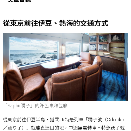
從東京前往伊豆、熱海的交通方式
「Saphir踴子」的綠色車廂包廂
從東京前往伊豆半島，搭乘JR特急列車「踴子號（Odoriko
／踊り子）」就能直達目的地，中途無需轉車。特急踴子號