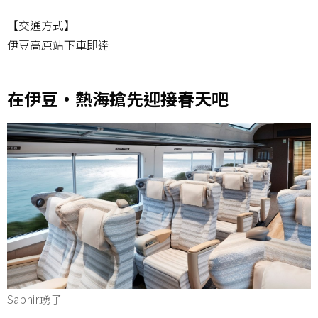
【交通方式】
伊豆高原站下車即達
在伊豆・熱海搶先迎接春天吧
Saphir踴子