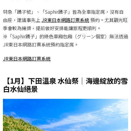
特急「踴子號」、「Saphir踴子」皆為全車指定席，沒有自
由座，建議事先上
JR東日本網路訂票系統
預約。尤其觀光旺
季會較為擁擠，提前做好安排能讓旅程更順利。
※「Saphir踴子」的綠色車廂包廂（グリーン個室）無法透過
JR東日本網路訂票系統預約指定席。
JR東日本網路訂票系統
【1月】下田溫泉 水仙祭｜海邊綻放的雪
白水仙絕景