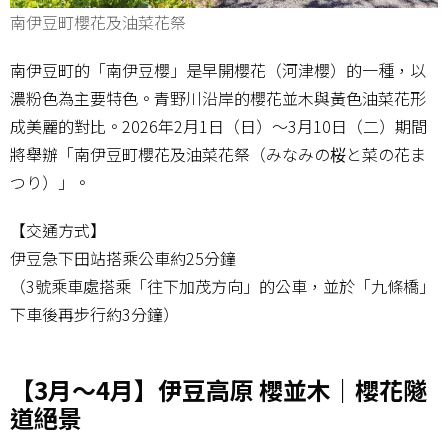
南伊豆町櫻花及油菜花祭
南伊豆町的「南伊豆櫻」是早開櫻花（河津櫻）的一種，以
濃粉色為主要特色。青野川沿岸的櫻花並木與黃色油菜花形
成美麗的對比。2026年2月1日（日）～3月10日（二）期間
將舉辦「南伊豆町櫻花及油菜花祭（みなみの桜と菜の花ま
つり）」。
【交通方式】
伊豆急下田站搭乘公車約25分鐘
（3號乘車處搭乘「往下加茂方向」的公車，並於「九條橋」
下車後再步行約3分鐘）
【3月～4月】伊豆高原 櫻並木｜櫻花隧
道絕景