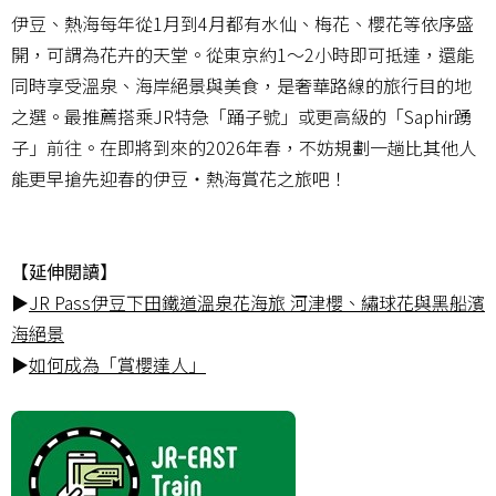
伊豆、熱海每年從1月到4月都有水仙、梅花、櫻花等依序盛
開，可謂為花卉的天堂。從東京約1～2小時即可抵達，還能
同時享受溫泉、海岸絕景與美食，是奢華路線的旅行目的地
之選。最推薦搭乘JR特急「踊子號」或更高級的「Saphir踴
子」前往。在即將到來的2026年春，不妨規劃一趟比其他人
能更早搶先迎春的伊豆・熱海賞花之旅吧！
【延伸閱讀】
▶
JR Pass伊豆下田鐵道溫泉花海旅 河津櫻、繡球花與黑船濱
海絕景
▶
如何成為「賞櫻達人」