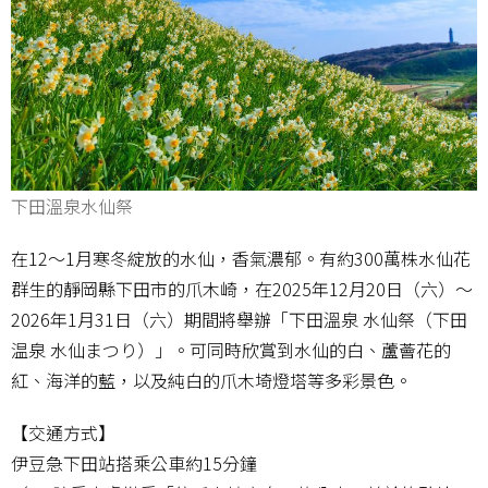
下田溫泉水仙祭
在12～1月寒冬綻放的水仙，香氣濃郁。有約300萬株水仙花
群生的靜岡縣下田市的爪木崎，在2025年12月20日（六）～
2026年1月31日（六）期間將舉辦「下田溫泉 水仙祭（下田
温泉 水仙まつり）」。可同時欣賞到水仙的白、蘆薈花的
紅、海洋的藍，以及純白的爪木埼燈塔等多彩景色。
【交通方式】
伊豆急下田站搭乘公車約15分鐘