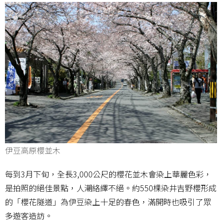
伊豆高原櫻並木
每到3月下旬，全長3,000公尺的櫻花並木會染上華麗色彩，
是拍照的絕佳景點，人潮絡繹不絕。約550棵染井吉野櫻形成
的「櫻花隧道」為伊豆染上十足的春色，滿開時也吸引了眾
多遊客造訪。