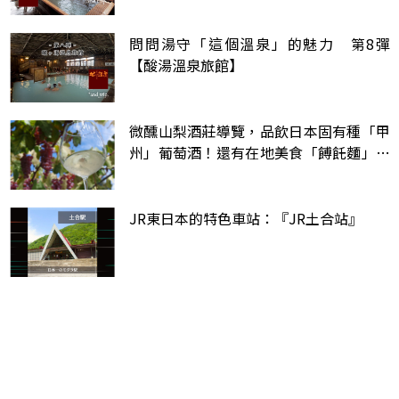
問問湯守「這個溫泉」的魅力 第8彈
【酸湯溫泉旅館】
微醺山梨酒莊導覽，品飲日本固有種「甲
州」葡萄酒！還有在地美食「餺飥麵」一
定要吃！
JR東日本的特色車站：『JR土合站』