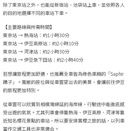
除了東京站之外，也能從新宿站、池袋站上車，並依照各人
的目的地選擇不同的車站下車。
【主要路線與所需時間】
東京站 → 熱海站：約1小時30分
東京站 → 伊豆高原站：約2小時10分
東京站 → 河津站：約2小時30分
東京站 → 伊豆急下田站：約2小時40分
若想讓旅程更加舒適，也推薦全車皆為綠色車廂的「Saphir
踴子」。寬敞的座位與從車窗望出去的美景，會讓前往伊豆
的旅程更加特別。
從車窗可以欣賞到相模灣綿延的海岸線，行駛途中能徹底感
受出遊的氣氛。尤其列車會停靠熱海、伊豆高原、河津等靠
近知名櫻花景點的車站，所以要安排賞櫻之旅的話，以列車
當作交通工具也非常適合。