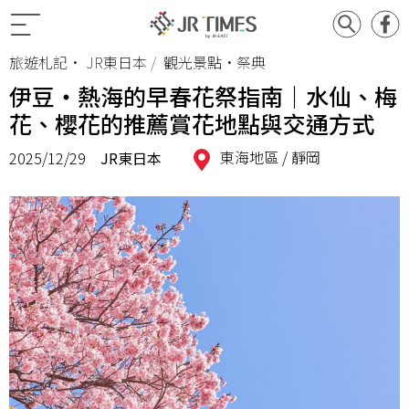
旅遊札記
•
JR東日本
觀光景點•祭典
伊豆・熱海的早春花祭指南｜水仙、梅
花、櫻花的推薦賞花地點與交通方式
東海地區 /
靜岡
2025/12/29
JR東日本