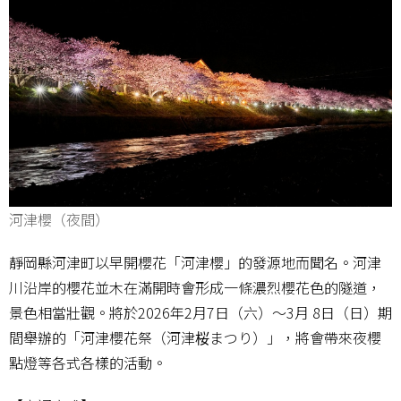
河津櫻（夜間）
靜岡縣河津町以早開櫻花「河津櫻」的發源地而聞名。河津
川沿岸的櫻花並木在滿開時會形成一條濃烈櫻花色的隧道，
景色相當壯觀。將於2026年2月7日（六）～3月 8日（日）期
間舉辦的「河津櫻花祭（河津桜まつり）」，將會帶來夜櫻
點燈等各式各樣的活動。