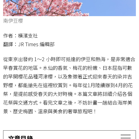
南伊豆櫻
作者：橫濱支社
翻譯：JR Times 編輯部
從東京出發約 1～2 小時即可抵達的伊豆和熱海，是非常適合
早春賞花的地區。水仙的香氣、梅花的粉嫩、日本屈指可數
的早開櫻花品種河津櫻，以及象徵著正式迎來春天的染井吉
野櫻，都能搶先在這裡欣賞到。每年從1月陸續辦到4月的花
祭，是提前感受春天的大好時機。本篇文章將詳細介紹各個
花祭與交通方式。看完文章之後，不妨計畫一趟結合海岸美
景、歷史梅園、溫泉與美食的奢華旅程吧！
文章目錄