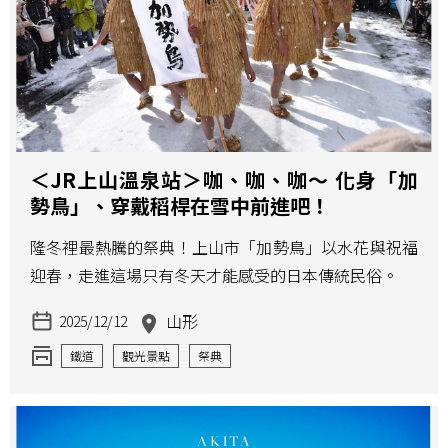
＜JR上山溫泉站＞咖、咖、咖～ 化身「加
勢鳥」、穿戴稻桿在雪中前進吧！
隆冬裡最熱騰的祭典！上山市「加勢鳥」以水花與祝福
迎春，走進這場只有冬天才能感受的日本傳統民俗。
山形
2025/12/12
鐵道
觀光景點
祭典