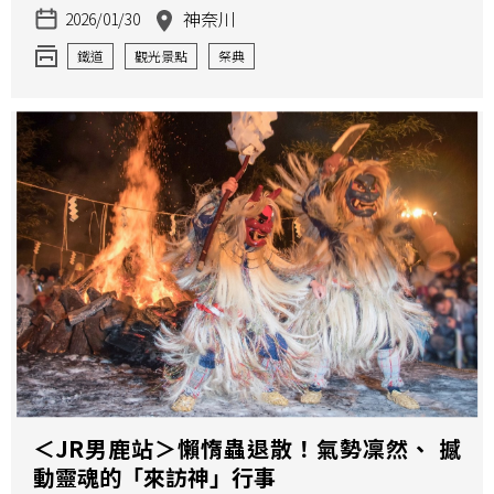
神奈川
2026/01/30
鐵道
觀光景點
祭典
＜JR男鹿站＞懶惰蟲退散！氣勢凜然、 撼
動靈魂的「來訪神」行事