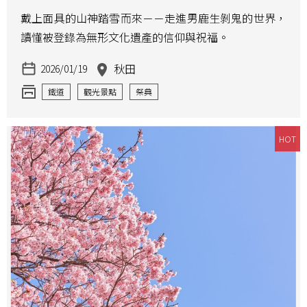
戴上面具的山神踏雪而來－－走進男鹿生剝鬼的世界，
讀懂被登錄為無形文化遺產的信仰與祝福。
秋田
2026/01/19
鐵道
觀光景點
祭典
HOT