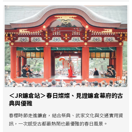
＜JR鐮倉站＞春日燦燦、見證鐮倉幕府的古
典與優雅
春櫻時節走進鐮倉，結合祭典、武家文化與交通實用資
訊，一次感受古都最熱鬧也最優雅的春日風景。