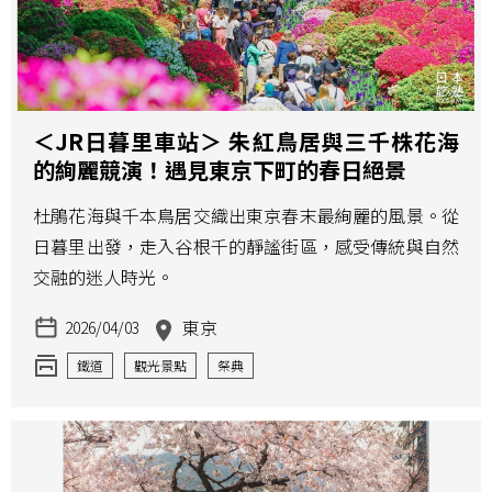
＜JR日暮里車站＞ 朱紅鳥居與三千株花海
的絢麗競演！遇見東京下町的春日絕景
杜鵑花海與千本鳥居交織出東京春末最絢麗的風景。從
日暮里出發，走入谷根千的靜謐街區，感受傳統與自然
交融的迷人時光。
東京
2026/04/03
鐵道
觀光景點
祭典