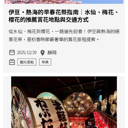
伊豆・熱海的早春花祭指南｜水仙、梅花、
櫻花的推薦賞花地點與交通方式
從水仙、梅花到櫻花，一路搶先迎春！伊豆與熱海的絕
景花祭，是初春時節最奢華的賞花旅程提案。
靜岡
2025/12/29
觀光景點
祭典