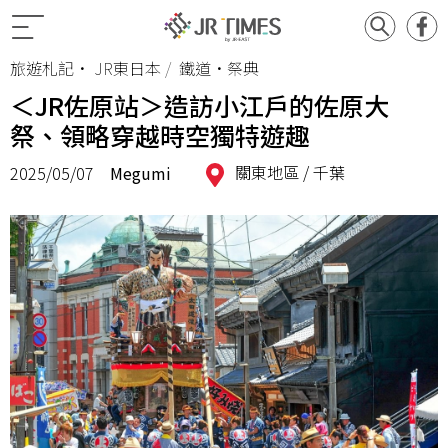
旅遊札記
•
JR東日本
鐵道•祭典
＜JR佐原站＞造訪小江戶的佐原大
祭、領略穿越時空獨特遊趣
關東地區 /
千葉
2025/05/07
Megumi