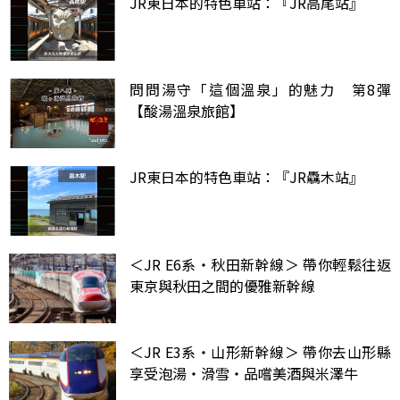
JR東日本的特色車站：『JR高尾站』
問問湯守「這個溫泉」的魅力 第8彈
【酸湯溫泉旅館】
JR東日本的特色車站：『JR驫木站』
＜JR E6系・秋田新幹線＞ 帶你輕鬆往返
東京與秋田之間的優雅新幹線
＜JR E3系・山形新幹線＞ 帶你去山形縣
享受泡湯・滑雪・品嚐美酒與米澤牛