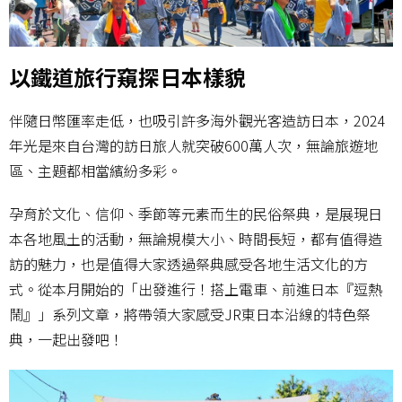
以鐵道旅行窺探日本樣貌
伴隨日幣匯率走低，也吸引許多海外觀光客造訪日本，2024
年光是來自台灣的訪日旅人就突破600萬人次，無論旅遊地
區、主題都相當繽紛多彩。
孕育於文化、信仰、季節等元素而生的民俗祭典，是展現日
本各地風土的活動，無論規模大小、時間長短，都有值得造
訪的魅力，也是值得大家透過祭典感受各地生活文化的方
式。從本月開始的「出發進行！搭上電車、前進日本『逗熱
鬧』」系列文章，將帶領大家感受JR東日本沿線的特色祭
典，一起出發吧！