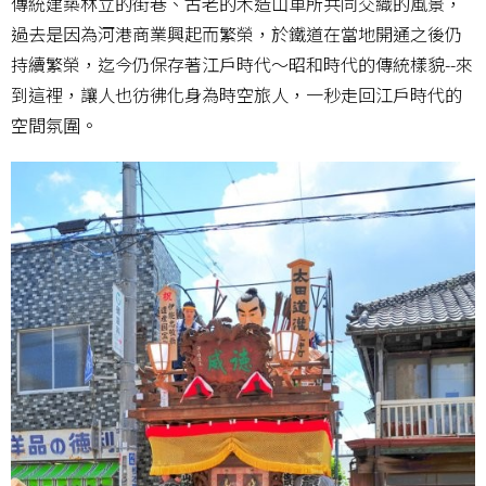
傳統建築林立的街巷、古老的木造山車所共同交織的風景，
過去是因為河港商業興起而繁榮，於鐵道在當地開通之後仍
持續繁榮，迄今仍保存著江戶時代～昭和時代的傳統樣貌--來
到這裡，讓人也彷彿化身為時空旅人，一秒走回江戶時代的
空間氛圍。