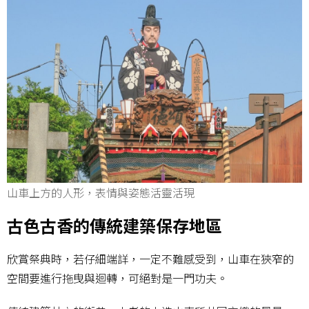
山車上方的人形，表情與姿態活靈活現
古色古香的傳統建築保存地區
欣賞祭典時，若仔細端詳，一定不難感受到，山車在狹窄的
空間要進行拖曳與迴轉，可絕對是一門功夫。