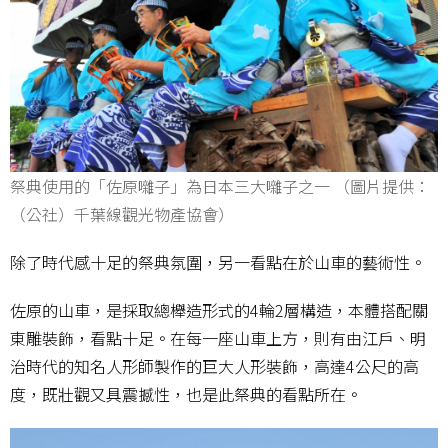
祭典使用的「佐原囃子」為日本三大囃子之一 （圖片提供：
（公社）千葉線觀光物產協會）
除了時代感十足的祭典氛圍，另一看點在於山車的藝術性。
佐原的山車，是採取總櫸造形式的4輪2層構造，本體搭配關
東雕裝飾，看點十足。在每一座山車上方，則有由江戶、明
治時代的知名人形師製作的巨大人形裝飾，高達4公尺的高
度，既壯觀又具震撼性，也是此祭典的看點所在。