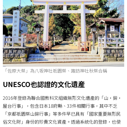
「佐原大祭」為八坂神社祇園祭、諏訪神社秋祭合稱
UNESCO也認證的文化遺産
2016年登錄為聯合國教科文組織無形文化遺產的「山・鉾・
屋台行事」，包含日本18府縣、33件相關行事，其中不乏
「京都祇園祭山鉾行事」等多件早已具有「國家重要無形民
俗文化財」身份的珍貴文化資產。透過系統化的登錄，也使