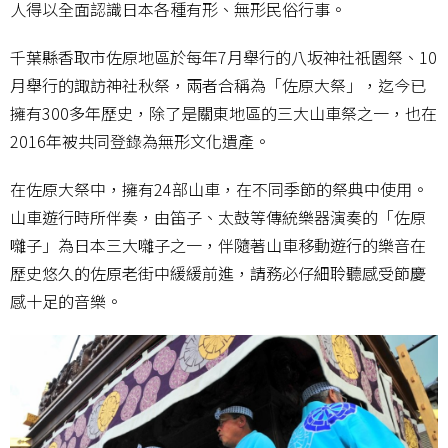
人得以全面認識日本各種有形、無形民俗行事。
千葉縣香取市佐原地區於每年7月舉行的八坂神社祇園祭、10
月舉行的諏訪神社秋祭，兩者合稱為「佐原大祭」，迄今已
擁有300多年歷史，除了是關東地區的三大山車祭之一，也在
2016年被共同登錄為無形文化遺產。
在佐原大祭中，擁有24部山車，在不同季節的祭典中使用。
山車遊行時所伴奏，由笛子、太鼓等傳統樂器演奏的「佐原
囃子」為日本三大囃子之一，伴隨著山車移動遊行的樂音在
歷史悠久的佐原老街中緩緩前進，請務必仔細聆聽感受節慶
感十足的音樂。