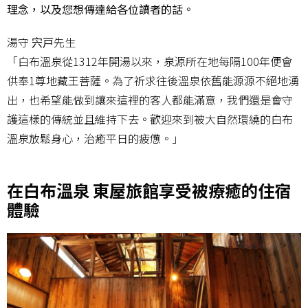
理念，以及您想傳達給各位讀者的話。
湯守 宍戸先生
「白布溫泉從1312年開湯以來，泉源所在地每隔100年便會
供奉1尊地藏王菩薩。為了祈求往後溫泉依舊能源源不絕地湧
出，也希望能做到讓來這裡的客人都能滿意，我們還是會守
護這樣的傳統並且維持下去。歡迎來到被大自然環繞的白布
溫泉放鬆身心，治癒平日的疲憊。」
在白布溫泉 東屋旅館享受被療癒的住宿
體驗