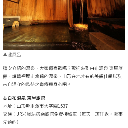
▲瀧風呂
這次介紹的溫泉，大家還喜歡嗎？歡迎來到白布溫泉 東屋旅
館，讓這裡歷史悠遠的溫泉、山形在地才有的美饌佳餚以及
來自湯守的款待之道療癒身心吧。
♨白布溫泉 東屋旅館
地址：
山形縣米澤市大字關1537
交通：JR米澤站搭乘旅館免費接駁車（每天一班往返，需事
先預約）