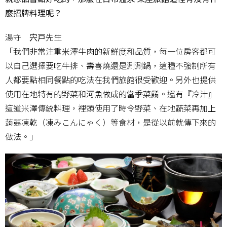
麼招牌料理呢？
湯守 宍戸先生
「我們非常注重米澤牛肉的新鮮度和品質，每一位房客都可
以自己選擇要吃牛排、壽喜燒還是涮涮鍋，這種不強制所有
人都要點相同餐點的吃法在我們旅館很受歡迎。另外也提供
使用在地特有的野菜和河魚做成的當季菜餚。還有『冷汁』
這道米澤傳統料理，裡頭使用了時令野菜、在地蔬菜再加上
蒟蒻凍乾（凍みこんにゃく）等食材，是從以前就傳下來的
做法。」