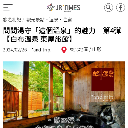
旅遊札記
觀光景點•溫泉•住宿
問問湯守「這個溫泉」的魅力 第4彈
【白布溫泉 東屋旅館】
東北地區 /
山形
2024/02/26
*and trip.