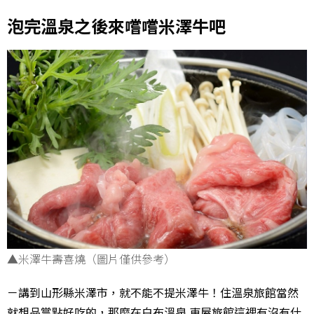
泡完溫泉之後來嚐嚐米澤牛吧
▲米澤牛壽喜燒（圖片僅供參考）
－講到山形縣米澤市，就不能不提米澤牛！住溫泉旅館當然
就想品嘗點好吃的，那麼在白布溫泉 東屋旅館這裡有沒有什