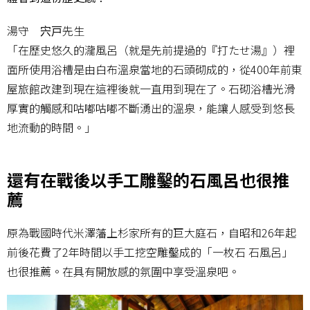
湯守 宍戸先生
「在歷史悠久的瀧風呂（就是先前提過的『打たせ湯』）裡
面所使用浴槽是由白布溫泉當地的石頭砌成的，從400年前東
屋旅館改建到現在這裡後就一直用到現在了。石砌浴槽光滑
厚實的觸感和咕嘟咕嘟不斷湧出的溫泉，能讓人感受到悠長
地流動的時間。」
還有在戰後以手工雕鑿的石風呂也很推
薦
原為戰國時代米澤藩上杉家所有的巨大庭石，自昭和26年起
前後花費了2年時間以手工挖空雕鑿成的「一枚石 石風呂」
也很推薦。在具有開放感的氛圍中享受溫泉吧。