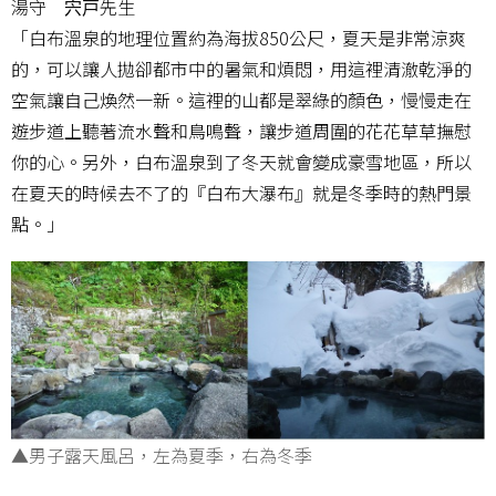
湯守 宍戸先生
「白布溫泉的地理位置約為海拔850公尺，夏天是非常涼爽
的，可以讓人拋卻都市中的暑氣和煩悶，用這裡清澈乾淨的
空氣讓自己煥然一新。這裡的山都是翠綠的顏色，慢慢走在
遊步道上聽著流水聲和鳥鳴聲，讓步道周圍的花花草草撫慰
你的心。另外，白布溫泉到了冬天就會變成豪雪地區，所以
在夏天的時候去不了的『白布大瀑布』就是冬季時的熱門景
點。」
▲男子露天風呂，左為夏季，右為冬季