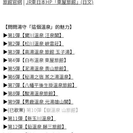
旅館官網
|
JR東日本HP「東屋旅館」(日文)
【問問湯守「這個溫泉」的魅力】
▶
第1彈【寶川溫泉 汪泉閣】
▶
第2彈【松川溫泉 峽雲莊】
▶
第3彈【高湯溫泉 旅館 玉子湯】
▶第4彈【白布溫泉 東屋旅館】
▶
第5彈【泥湯溫泉 奧山旅館】
▶
第6彈【秘湯之宿 蒸之湯溫泉】
▶
第7彈【八幡平後生掛溫泉旅館】
▶
第8彈【酸湯溫泉旅館】
▶
第9彈【男鹿溫泉 元湯雄山閣】
▶(已歇業)
第10彈【嶽溫泉 山旅館】
▶
第11彈【新玉川溫泉】
▶
第12彈【鉛溫泉 藤三旅館】