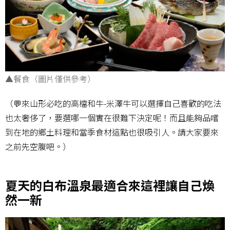
▲餐食（圖片僅供參考）
（💬來山形必吃的高檔和牛-米澤牛可以選擇自己喜歡的吃法
也太奢侈了，要選哪一個實在很難下決定呢！而且能夠品嚐
到在地的鄉土料理和當季食材這點也很吸引人。請大家要來
之前先空腹吧。）
夏天的白布溫泉最適合來這裡讓自己煥
然一新