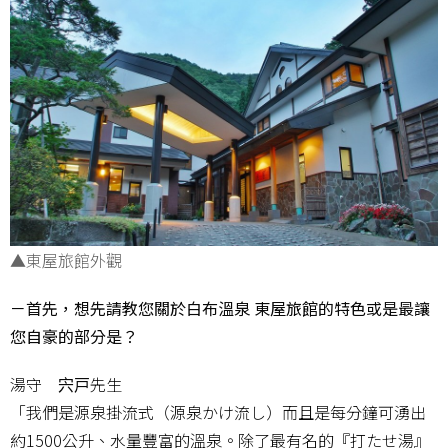
▲東屋旅館外觀
－首先，想先請教您關於白布溫泉 東屋旅館的特色或是最讓
您自豪的部分是？
湯守 宍戸先生
「我們是源泉掛流式（源泉かけ流し）而且是每分鐘可湧出
約1500公升、水量豐富的溫泉。除了最有名的『打たせ湯』