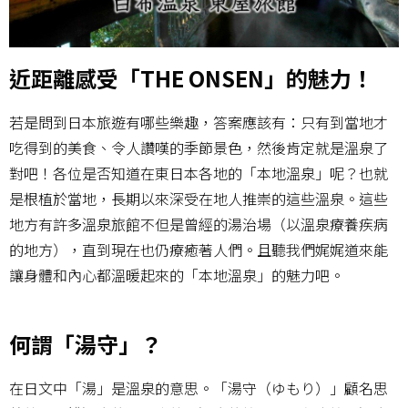
近距離感受「THE ONSEN」的魅力！
若是問到日本旅遊有哪些樂趣，答案應該有：只有到當地才
吃得到的美食、令人讚嘆的季節景色，然後肯定就是溫泉了
對吧！各位是否知道在東日本各地的「本地溫泉」呢？也就
是根植於當地，長期以來深受在地人推崇的這些溫泉。這些
地方有許多溫泉旅館不但是曾經的湯治場（以溫泉療養疾病
的地方），直到現在也仍療癒著人們。且聽我們娓娓道來能
讓身體和內心都溫暖起來的「本地溫泉」的魅力吧。
何謂「湯守」？
在日文中「湯」是溫泉的意思。「湯守（ゆもり）」顧名思