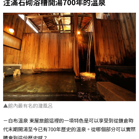
注滿石砌浴槽開湯700年的溫泉
▲館內最有名的瀧風呂
－白布溫泉 東屋旅館這裡的一項特色是可以享受到從鎌倉時
代末期開湯至今已有700年歷史的溫泉。從哪個部分可以實際
體會到這份歷史感？