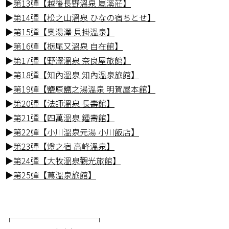
▶
第13彈【越後長野溫泉 嵐溪莊】
▶
第14彈【松之山溫泉 ひなの宿ちとせ】
▶
第15彈【奧湯澤 貝掛溫泉】
▶
第16彈【栃尾又溫泉 自在館】
▶
第17彈【野澤溫泉 奈良屋旅館】
▶
第18彈【知內溫泉 知內溫泉旅館】
▶
第19彈【鹽原鹽之湯溫泉 明賀屋本館】
▶
第20彈【法師溫泉 長壽館】
▶
第21彈【四萬溫泉 鍾壽館】
▶
第22彈【小川溫泉元湯 小川飯店】
▶
第23彈【燈之宿 高峰溫泉】
▶
第24彈【大牧溫泉觀光旅館】
▶
第25彈【蔦溫泉旅館】
┌──────────┐