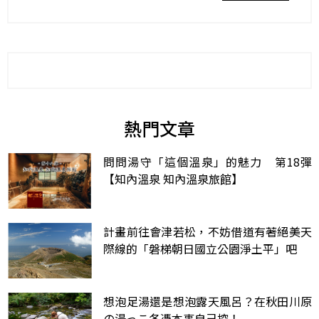
熱門文章
問問湯守「這個溫泉」的魅力 第18彈
【知內溫泉 知內溫泉旅館】
計畫前往會津若松，不妨借道有著絕美天
際線的「磐梯朝日國立公園淨土平」吧
想泡足湯還是想泡露天風呂？在秋田川原
の湯っこ各憑本事自己挖！