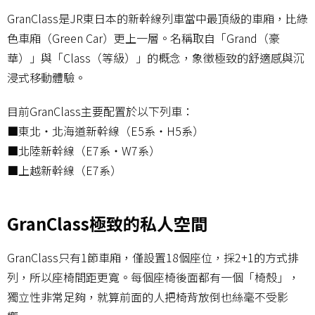
GranClass是JR東日本的新幹線列車當中最頂級的車廂，比綠
色車廂（Green Car）更上一層。名稱取自「Grand（豪
華）」與「Class（等級）」的概念，象徵極致的舒適感與沉
浸式移動體驗。
目前GranClass主要配置於以下列車：
■東北・北海道新幹線（E5系・H5系）
■北陸新幹線（E7系・W7系）
■上越新幹線（E7系）
GranClass極致的私人空間
GranClass只有1節車廂，僅設置18個座位，採2+1的方式排
列，所以座椅間距更寬。每個座椅後面都有一個「椅殼」，
獨立性非常足夠，就算前面的人把椅背放倒也絲毫不受影