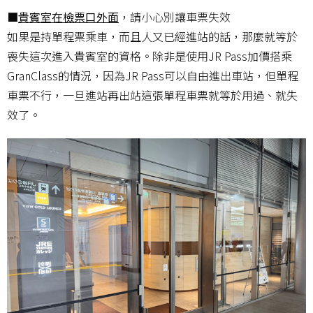
■
貴賓室在檢票口外面
，請小心別讓車票失效
如果是持單程票乘車，而且人又已經進站的話，那麼就等於
喪失這次進入貴賓室的資格。除非是使用JR Pass加價搭乘
GranClass的情況，因為JR Pass可以自由進出車站，但單程
車票不行，一旦進站再出站這張單程車票就等於用過、就失
效了。