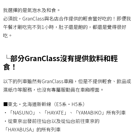
我選擇的是氣泡水及和食。
必須說，GranClass與名店合作提供的輕食蠻好吃的！即便我
午餐才剛吃完不到1小時，肚子還是飽的，都還是覺得很好
吃。
└部分GranClass沒有提供飲料和輕
食！
以下的列車雖然有GranClass車廂，但是不提供輕食、飲品或
濕紙巾等服務，也沒有專屬服勤員在車廂裡面。
■東北・北海道新幹線（E5系・H5系）
・「NASUNO」、「HAYATE」、「YAMABIKO」所有列車
・從東京出發前往仙台以及從仙台前往東京的
「HAYABUSA」的所有列車