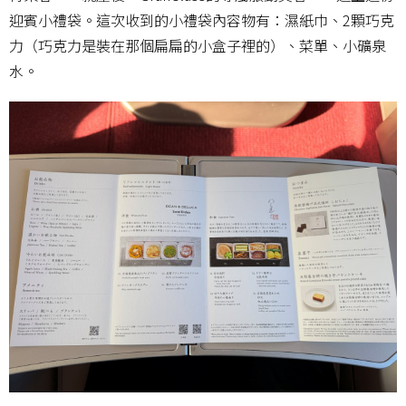
迎賓小禮袋。這次收到的小禮袋內容物有：濕紙巾、2顆巧克
力（巧克力是裝在那個扁扁的小盒子裡的）、菜單、小礦泉
水。