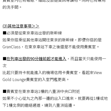
貴賓室內也有報紙、雜誌及旅遊資訊等讀物。同時也有專用
的洗手間。
(3)其他注意事項＞＞
■必須是從東京車站出發的新幹線
如果你搭乘從其他車站開往東京的新幹線，即便你搭的是
GranClass，在東京車站下車之後還是不能使用貴賓室。
■
在列車出發的90分鐘前起才能進入
，而且當天只能使用一
次
比起只要持卡就能進入的機場信用卡貴賓室，看起來View
Gold Lounge貴賓室的入室門檻更高。
■貴賓室在東京車站1樓的八重洲中央口附近
如果不小心從丸之內那一邊的出入口進來，就要再從1樓或地
下1樓北側的連絡通道，繞到八重洲這邊。