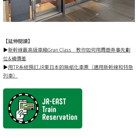
【延伸閱讀】
▶
新幹線最高級車廂Gran Class 教你如何用周遊券事先劃
位&補價差
▶
用TR系統預訂JR東日本的無紙化車票（適用新幹線和特急
列車）