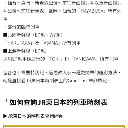
・仙台、盛岡、新青森出發〜前往新函館北斗以及新函館北
斗出發〜前往新青森、盛岡、仙台的「HAYABUSA」所有列
車
・部分的臨時列車
■北陸新幹線（E7系、W7系）
「HAKUTAKA」及「ASAMA」所有列車
■上越新幹線（E7系）
採用E7系車輛運行的「TOKI」和「TANIGAWA」所有列車
但各位不需要特別記，這裡教大家一種更簡單的辦別方法，
就是直接看JR東日本時刻表上的GranClass車廂標記。
└如何查詢JR東日本的列車時刻表
▶
JR東日本的時刻表查詢網頁