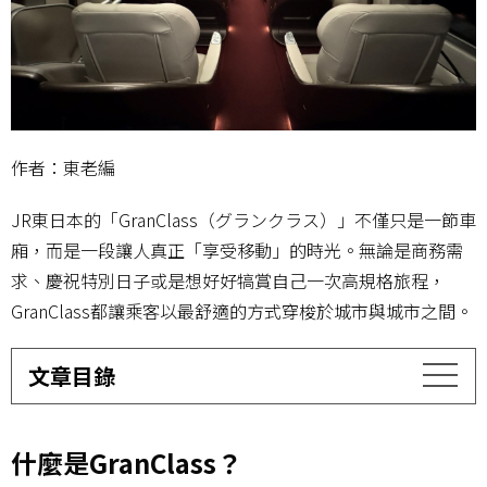
作者：東老編
JR東日本的「GranClass（グランクラス）」不僅只是一節車
廂，而是一段讓人真正「享受移動」的時光。無論是商務需
求、慶祝特別日子或是想好好犒賞自己一次高規格旅程，
GranClass都讓乘客以最舒適的方式穿梭於城市與城市之間。
文章目錄
什麼是GranClass？