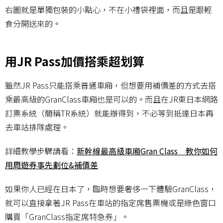
右圖就是單獨包裝的小點心，不在小禮袋裡面，而且是跟輕
食分開送來的。
用JR Pass加價搭乘超划算
雖然JR Pass只能搭乘普通車廂，但想要用補價差的方式去搭
乘最高級的GranClass車廂也是可以的。而且在JR東日本網路
訂票系統（簡稱TR系統）就能辦得到，不必等到抵達日本再
去車站排隊處理。
詳細教學步驟請看：
新幹線最高級車廂Gran Class 教你如何
用周遊券事先劃位&補價差
如果你人已經在日本了，臨時想要奢侈一下體驗GranClass，
就可以直接拿著JR Pass在車站的指定席售票機或是綠色窗口
購買「GranClass指定席特急券」。