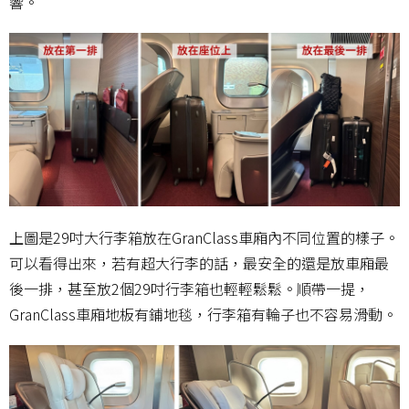
響。
上圖是29吋大行李箱放在GranClass車廂內不同位置的樣子。
可以看得出來，若有超大行李的話，最安全的還是放車廂最
後一排，甚至放2個29吋行李箱也輕輕鬆鬆。順帶一提，
GranClass車廂地板有鋪地毯，行李箱有輪子也不容易滑動。