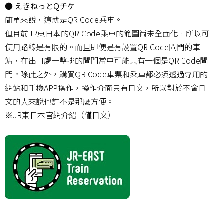
● えきねっとQチケ
簡單來說，這就是QR Code乘車。
但目前JR東日本的QR Code乘車的範圍尚未全面化，所以可
使用路線是有限的。而且即便是有設置QR Code閘門的車
站，在出口處一整排的閘門當中可能只有一個是QR Code閘
門。除此之外，購買QR Code車票和乘車都必須透過專用的
網站和手機APP操作，操作介面只有日文，所以對於不會日
文的人來說也許不是那麼方便。
※
JR東日本官網介紹（僅日文）