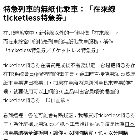
特急列車的無紙化乘車：「在來線
ticketless特急券」
在JR體系當中，新幹線以外的一律叫做「在來線」。
而在來線當中的特急列車的無紙化乘車服務，稱作
「
ticketless特急券／チケットレス特急券
」。
ticketless特急券在購買完成後不需要綁定，它是把
特急券
存
在TR系統會員帳號裡面的電子票。乘車時直接使用Suica或是
紙本車票進出檢票口，如果在車廂內遇到列車長來查票的時
候，就要使用可以上網的3C產品叫出會員帳號裡面的
ticketless特急券，以供查驗。
看到這裡，各位可能會有點疑惑：我都買好ticketless特急券
了，為什麼還要用Suica／紙本車票進出站呢？這是因為
日本
將車票結構全部拆開，讓你可以同時購買，也可以分開購