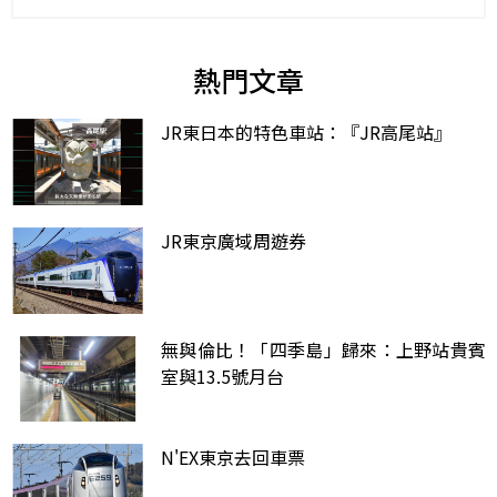
熱門文章
JR東日本的特色車站：『JR高尾站』
JR東京廣域周遊券
無與倫比！「四季島」歸來：上野站貴賓
室與13.5號月台
N'EX東京去回車票