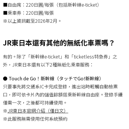
■自由席：220日圓/每張（包括新幹線e-ticket）
■乘車券：220日圓/每張
※以上資訊截至2026年2月。
JR東日本還有其他的無紙化車票嗎？
有的。除了「新幹線e-ticket」和「ticketless特急券」之
外，JR東日本還有以下2種無紙化乘車服務：
● Touch de Go！新幹線（タッチでGo!新幹線）
只要事先將交通系IC卡完成登錄，進出站時輕觸自動檢票
口，即可依卡片內的儲值餘額搭乘新幹線自由座。登錄手續
僅需一次，之後都可持續使用。
※
JR東日本官網介紹（僅日文）
※此服務無需使用任何系統預約