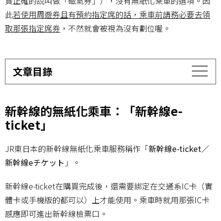
質正確的說叫做「磁氣券」），沒有無紙化乘車的選項。因
此
若使用周遊券且有預約指定席的話，乘車前請務必要去領
取那張指定席券
，不然就會被視為沒有劃位喔。
文章目錄
新幹線的無紙化乘車：「新幹線e-
ticket」
JR東日本的新幹線無紙化乘車服務稱作「
新幹線e-ticket／
新幹線eチケット
」。
新幹線e-ticket在購買完成後，還需要綁定在交通系IC卡（實
體卡或手機版的都可以）上才能使用。乘車時就用那張IC卡
感應即可進出新幹線檢票口。