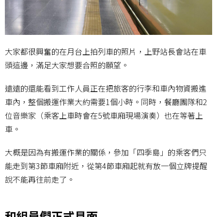
大家都很興奮的在月台上拍列車的照片，上野站長會站在車
頭這邊，滿足大家想要合照的願望。
遠遠的還能看到工作人員正在把旅客的行李和車內物資搬進
車內，整個搬運作業大約需要1個小時。同時，餐廳團隊和2
位音樂家（乘客上車時會在5號車廂現場演奏）也在等著上
車。
大概是因為有搬運作業的關係，參加「四季島」的乘客們只
能走到第3節車廂附近，從第4節車廂起就有放一個立牌提醒
說不能再往前走了。
和組員們正式見面