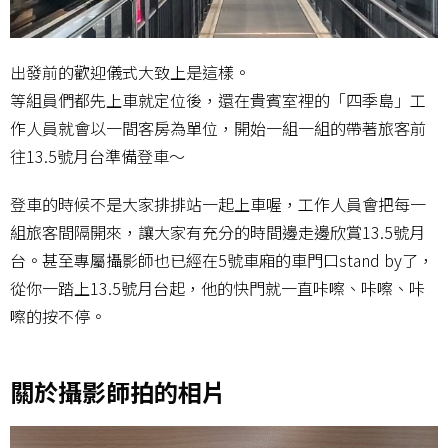
出發前的歡迎儀式大致上是這樣。
等組員們都先上車就定位後，還在貴賓室裡的「四季島」工
作人員就會以一間客房為單位，開始一組一組的帶著旅客前
往13.5號月台準備登車～
登車的時候不是大家排排站一起上車喔，工作人員會把每一
組旅客間隔開來，讓大家有充分的時間邊走邊欣賞13.5號月
台。甚至專屬攝影師也已經在5號車廂的車門口stand by了，
從你一踏上13.5號月台起，他的快門就一直咔嚓、咔嚓、咔
嚓的按不停。
關於攝影師拍的相片