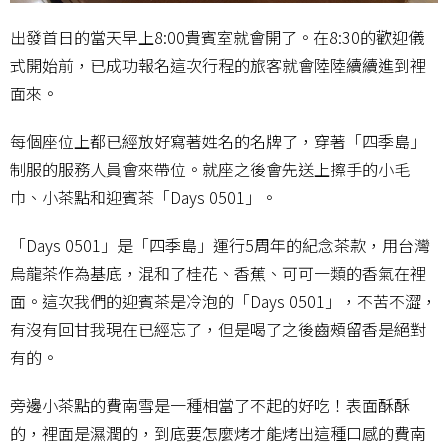
出發首日的當天早上8:00貴賓室就會開了。在8:30的歡迎儀
式開始前，已成功報名這次行程的旅客就會陸陸續續進到裡
面來。
每個座位上都已經放好寫著姓名的名牌了，穿著「四季島」
制服的服務人員會來帶位。就座之後會先送上擦手的小毛
巾、小茶點和迎賓茶「Days 0501」。
「Days 0501」是「四季島」運行5周年的紀念茶款，用台灣
烏龍茶作為基底，混和了桂花、香蕉、可可一類的香氣在裡
面。這次我們的迎賓茶是冷泡的「Days 0501」，不苦不澀，
有沒有回甘我現在已經忘了，但是喝了之後齒頰留香是絕對
有的。
旁邊小茶點的費南雪是一種相當了不起的好吃！表面酥酥
的，裡面是濕潤的，到底要怎麼烤才能烤出這種口感的費南