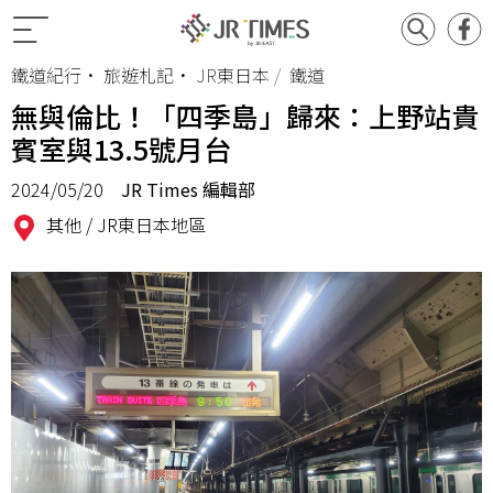
鐵道紀行
•
旅遊札記
•
JR東日本
鐵道
無與倫比！「四季島」歸來：上野站貴
賓室與13.5號月台
2024/05/20
JR Times 編輯部
其他 /
JR東日本地區