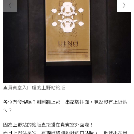
▲貴賓室入口處的上野站銘版
各位有發現嗎？剛剛牆上那一串銘版裡面，竟然沒有上野站
ㄟ？
因為上野站的銘版直接掛在貴賓室外面啦！
而且上野站是唯一有兩種銘版設計的車站喔。一個就掛在貴