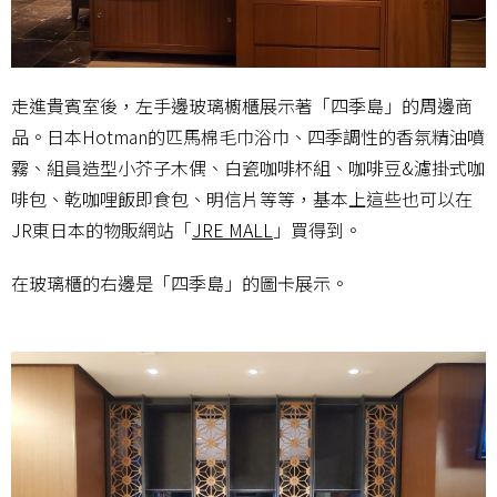
走進貴賓室後，左手邊玻璃櫥櫃展示著「四季島」的周邊商
品。日本Hotman的匹馬棉毛巾浴巾、四季調性的香氛精油噴
霧、組員造型小芥子木偶、白瓷咖啡杯組、咖啡豆&濾掛式咖
啡包、乾咖哩飯即食包、明信片等等，基本上這些也可以在
JR東日本的物販網站「
JRE MALL
」買得到。
在玻璃櫃的右邊是「四季島」的圖卡展示。