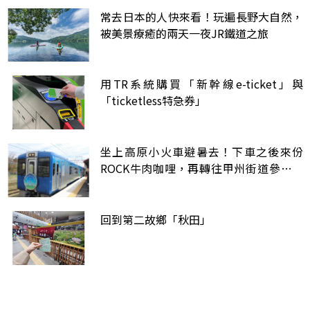
常去日本的人快來看！玩遍長野大自然，
被美景療癒的兩天一夜JR鐵道之旅
用TR系統購買「新幹線e-ticket」與
「ticketless特急券」
坐上高原小火車避暑去！下車之後來份
ROCK牛肉咖哩，再轉往甲州街道參觀天
皇也曾下榻過的300年酒藏
回到第二故鄉「秋田」