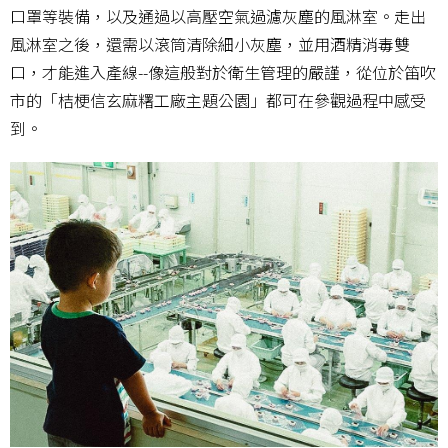
口罩等裝備，以及通過以高壓空氣過濾灰塵的風淋室。走出
風淋室之後，還需以滾筒清除細小灰塵，並用酒精消毒雙
口，才能進入產線--像這般對於衛生管理的嚴謹，從位於笛吹
市的「桔梗信玄麻糬工廠主題公園」都可在參觀過程中感受
到。