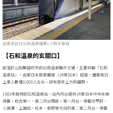
由東京前往石和溫泉僅需1小時半車程
【石和溫泉的玄關口】
座落於山梨縣笛吹市的石和溫泉聯外交通，主要仰賴「石和
溫泉站」，由東日本旅客鐵道（JR東日本）經營，儘管每日
上車人數僅3,000人左右，卻有逐年上升的趨勢。
1903年啟用的石和溫泉站，站內月台提供JR東日本中央本線
停靠，包含第一、第二月台兩座。第一月台，停靠往甲府、
小淵澤、上諏訪、松本、長野等方向列車；第二月台，停靠