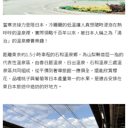
當寒流接力登陸日本，冷颼颼的低溫讓人真想隨時浸泡在熱
呼呼的溫泉裡，實際領略千百年以來，被日本人稱之為「湯
治」的溫泉療養樂趣！
距離東京約1.5小時車程的石和溫泉鄉，為山梨縣首屈一指的
代表性溫泉區，由春日居溫泉、日出溫泉、石和溫泉三處溫
泉區共同組成，從平價到奢華旅館一應俱全，還能欣賞櫻
花、品嚐桃子與葡萄等日本產量第一的水果，是適合安排在
東日本旅途中造訪的好地方。