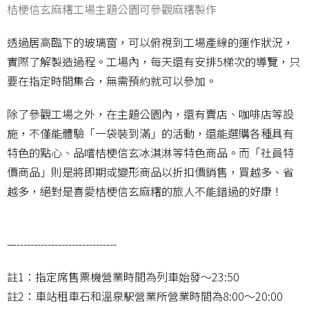
桔梗信玄麻糬工場主題公園可參觀麻糬製作
透過居高臨下的玻璃窗，可以俯視到工場產線的運作狀況，
實際了解製造過程。工場內，每天還有安排5梯次的導覽，只
要在指定時間集合，無需預約就可以參加。
除了參觀工場之外，在主題公園內，還有賣店、咖啡店等設
施，不僅能體驗「一袋裝到滿」的活動，還能選購各種具有
特色的點心、品嚐桔梗信玄冰淇淋等特色商品。而「社員特
價商品」則是將即期或變形商品以折扣價銷售，買越多、省
越多，絕對是喜愛桔梗信玄麻糬的旅人不能錯過的好康！
—-----------------------------
註1：指定席售票機營業時間為列車始發～23:50
註2：車站租車石和溫泉駅營業所營業時間為8:00～20:00