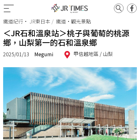
鐵道紀行
•
JR東日本
鐵道•觀光景點
＜JR石和溫泉站＞桃子與葡萄的桃源
鄉，山梨第一的石和溫泉鄉
甲信越地區 /
山梨
2025/01/13
Megumi