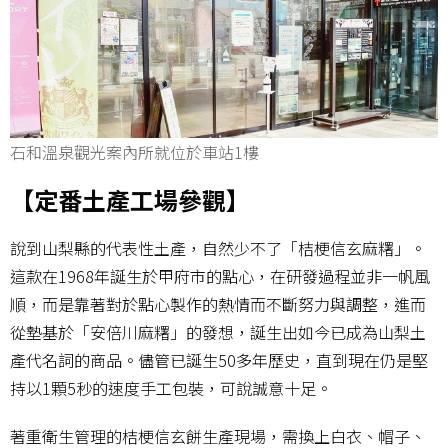
石和溫泉觀光案內所就位於車站1樓
【定番土產工場參觀】
說到山梨縣的代表性土產，自然少不了「桔梗信玄麻糬」。
這款在1968年誕生於甲府市的點心，在研發過程並非一帆風
順，而是靠著對於點心製作的熱情而不斷努力與調整，進而
從墊基於「安倍川麻糬」的發想，誕生出如今已成為山梨土
產代名詞的商品。儘管已誕生50多年歷史，直到現在仍是堅
持以1顆5秒的速度手工包裝，可說誠意十足。
著重衛生管理的桔梗信玄餅生產現場，需換上白衣、帽子、