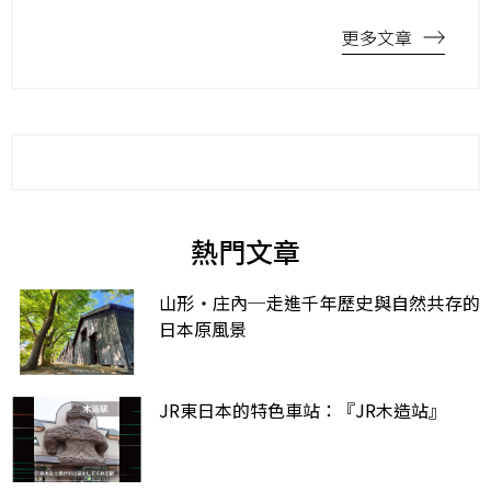
更多文章
熱門文章
山形・庄內─走進千年歷史與自然共存的
日本原風景
JR東日本的特色車站：『JR木造站』