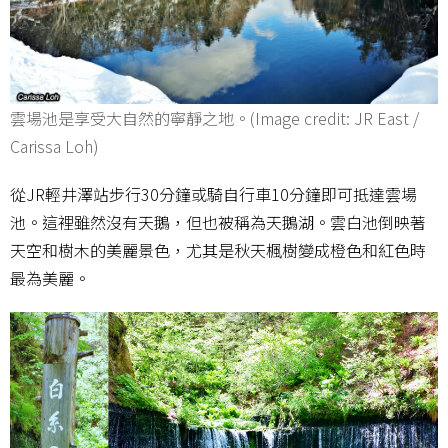
雲場池是享受大自然的寧靜之地。(Image credit: JR East /
Carissa Loh)
從JR輕井澤站步行30分鐘或騎自行車10分鐘即可抵達雲場
池。這裡雖然沒有天鵝，但也被稱為天鵝湖。雲白池倒映著
天空和樹木的美麗景色，尤其是秋天楓樹變成橙色和紅色時
最為美麗。