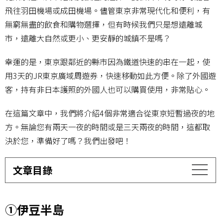
飛往羽田機場或成田機場。儘管東京非常現代化和便利，有
無窮無盡的飲食和購物選擇，但有時候我們只是想遠離城
市，遠離大自然或更小、更安靜的城鎮不是嗎？
幸運的是，東京跟鄰近的縣市因為鐵道快速的串在一起，使
用3天的JR東京廣域周遊券，快速移動如此方便。除了外國遊
客，持有非日本護照的外國人也可以購買使用，非常貼心。
在這篇文章中，我們將介紹4個非常適合從東京短暫過夜的地
方。無論您有兩天一夜的時間或是三天兩夜的時間，這都取
決於您，準備好了嗎？我們出發吧！
文章目錄
①伊豆半島