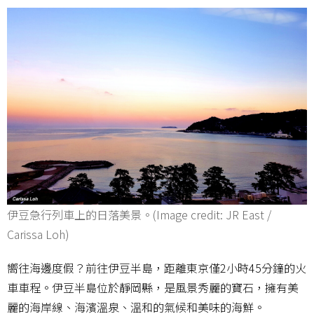
伊豆急行列車上的日落美景。(Image credit: JR East /
Carissa Loh)
嚮往海邊度假？前往伊豆半島，距離東京僅2小時45分鐘的火
車車程。伊豆半島位於靜岡縣，是風景秀麗的寶石，擁有美
麗的海岸線、海濱溫泉、溫和的氣候和美味的海鮮。