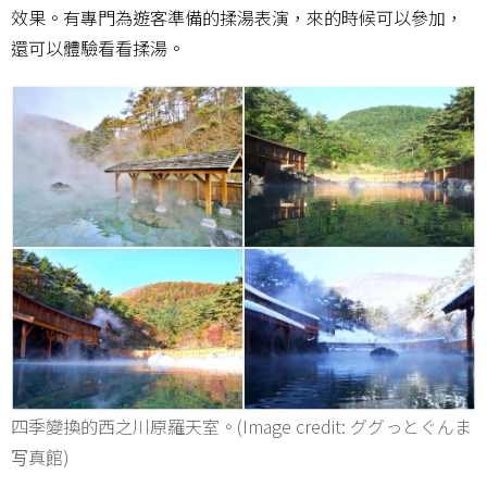
效果。有專門為遊客準備的揉湯表演，來的時候可以參加，
還可以體驗看看揉湯。
四季變換的西之川原羅天室。(Image credit: ググっとぐんま
写真館)