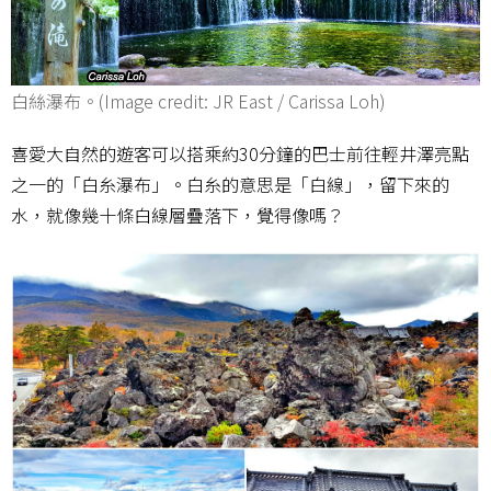
白絲瀑布。(Image credit: JR East / Carissa Loh)
喜愛大自然的遊客可以搭乘約30分鐘的巴士前往輕井澤亮點
之一的「白糸瀑布」。白糸的意思是「白線」，留下來的
水，就像幾十條白線層疊落下，覺得像嗎？