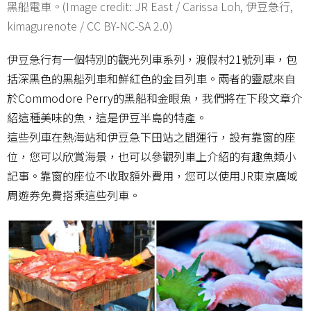
黑船電車。(Image credit: JR East / Carissa Loh, 伊豆急行,
kimagurenote / CC BY-NC-SA 2.0)
伊豆急行有一個特別的觀光列車系列，渡假村21號列車，包
括深黑色的黑船列車和鮮紅色的金目列車。兩者的靈感來自
於Commodore Perry的黑船和金眼魚，我們將在下段文章介
紹這種美味的魚，這是伊豆半島的特產。
這些列車在熱海站和伊豆急下田站之間運行，設有靠窗的座
位，您可以欣賞海景，也可以參觀列車上介紹的有趣魚類小
記事。靠窗的座位不收取額外費用，您可以使用JR東京廣域
周遊券免費搭乘這些列車。