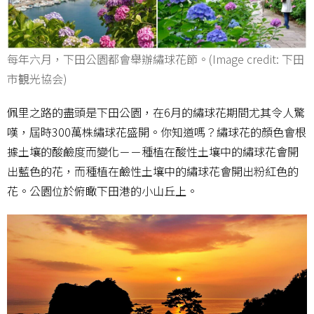
每年六月，下田公園都會舉辦繡球花節。(Image credit: 下田
市観光協会)
佩里之路的盡頭是下田公園，在6月的繡球花期間尤其令人驚
嘆，屆時300萬株繡球花盛開。你知道嗎？繡球花的顏色會根
據土壤的酸鹼度而變化－－種植在酸性土壤中的繡球花會開
出藍色的花，而種植在鹼性土壤中的繡球花會開出粉紅色的
花。公園位於俯瞰下田港的小山丘上。