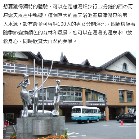
想要獲得獨特的體驗，可以在距離湯畑步行12分鐘的西の河
原露天風呂中暢遊。這個巨大的露天浴池室草津溫泉的第二
大水源，設有最多可容納100人的男女分開浴池。四周環繞著
隨季節變換顏色的森林和風景，您可以在溫暖的溫泉水中放
鬆身心，同時欣賞大自然的美景。