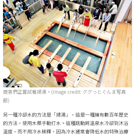
遊客們正嘗試著揉湯。(Image credit: ググっとぐんま写真
館)
另一種冷卻水的方法是「揉湯」，這是一種擁有數百年歷史
的方法，使用木槳手動打水。這種跳動將溫泉水冷卻到沐浴
溫度，而不用冷水稀釋，因為冷水通常會降低水的特殊治療