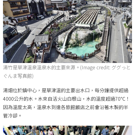
湯竹是草津溫泉溫泉水的主要來源。(Image credit: ググっと
ぐんま写真館)
湯畑位於鎮中心，是草津溫的主要出水口，每分鐘提供超過
4000公升的水。水來自活火山白根山，水的溫度超過70℃！
因為溫度太高，溫泉水到達各旅館飯店之前會沿著木製的半
管冷卻。