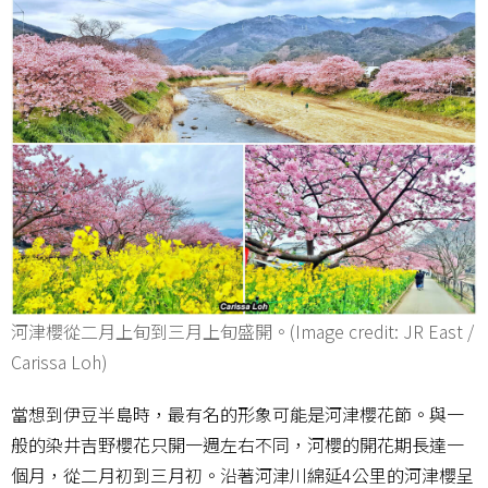
河津櫻從二月上旬到三月上旬盛開。(Image credit: JR East /
Carissa Loh)
當想到伊豆半島時，最有名的形象可能是河津櫻花節。與一
般的染井吉野櫻花只開一週左右不同，河櫻的開花期長達一
個月，從二月初到三月初。沿著河津川綿延4公里的河津櫻呈