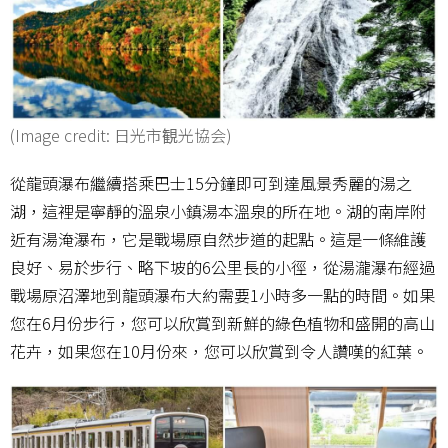
(Image credit: 日光市観光協会)
從龍頭瀑布繼續搭乘巴士15分鐘即可到達風景秀麗的湯之
湖，這裡是寧靜的溫泉小鎮湯本溫泉的所在地。湖的南岸附
近有湯淹瀑布，它是戰場原自然步道的起點。這是一條維護
良好、易於步行、略下坡的6公里長的小徑，從湯瀧瀑布經過
戰場原沼澤地到龍頭瀑布大約需要1小時多一點的時間。如果
您在6月份步行，您可以欣賞到新鮮的綠色植物和盛開的高山
花卉，如果您在10月份來，您可以欣賞到令人讚嘆的紅葉。