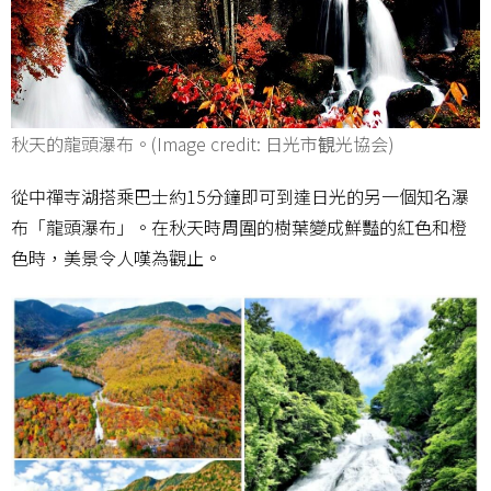
秋天的龍頭瀑布。(Image credit: 日光市観光協会)
從中禪寺湖搭乘巴士約15分鐘即可到達日光的另一個知名瀑
布「龍頭瀑布」。在秋天時周圍的樹葉變成鮮豔的紅色和橙
色時，美景令人嘆為觀止。