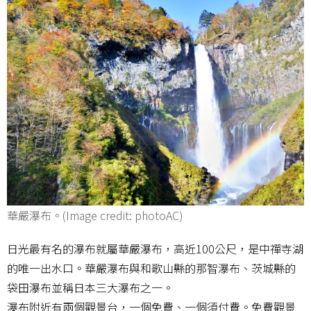
華嚴瀑布。(Image credit: photoAC)
日光最有名的瀑布就屬華嚴瀑布，高近100公尺，是中禪寺湖
的唯一出水口。華嚴瀑布與和歌山縣的那智瀑布、茨城縣的
袋田瀑布並稱日本三大瀑布之一。
瀑布附近有兩個觀景台，一個免費、一個須付費。免費觀景