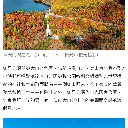
秋天的湯之湖。(Image credit: 日光市観光協会)
如果你渴望被大自然包圍，請前往奧日光，從東京出發不到2
小時即可輕鬆抵達。日光因被聯合國教科文組織列為世界遺
產的神社和寺廟群而聞名－－例如東照宮、德川家康的華麗
陵墓和輪王寺－－但除此之外，如果你深入日光國家公園，
你會發現日光的另一面：位於大自然中心的美麗而寧靜的渡
假勝地。