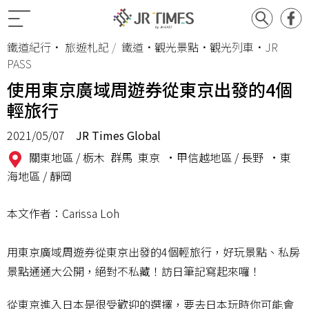
鐵道紀行
•
旅遊札記
鐵道•觀光景點•觀光列車•JR
PASS
使用東京廣域周遊券從東京出發的4個
輕旅行
2021/05/07
JR Times Global
關東地區 /
栃木
群馬
東京
•甲信越地區 /
長野
•東
海地區 /
靜岡
本文作者：Carissa Loh
用東京廣域周遊券從東京出發的4個輕旅行，好玩景點、私房
景點通通大公開，絕對不私藏！訪日筆記寫起來囉！
從東京進入日本是很受歡迎的選擇，要去日本玩時你可能會