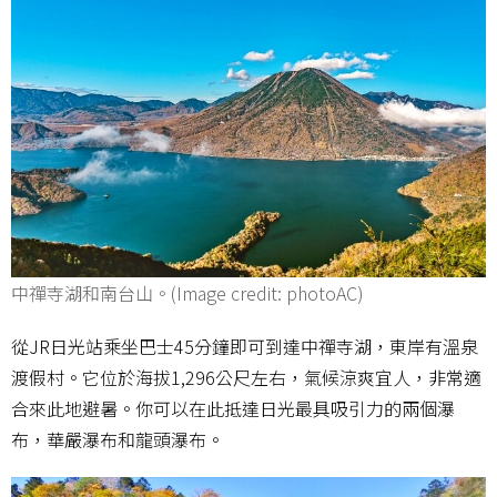
中禪寺湖和南台山。(Image credit: photoAC)
從JR日光站乘坐巴士45分鐘即可到達中禪寺湖，東岸有溫泉
渡假村。它位於海拔1,296公尺左右，氣候涼爽宜人，非常適
合來此地避暑。你可以在此抵達日光最具吸引力的兩個瀑
布，華嚴瀑布和龍頭瀑布。