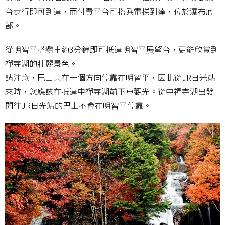
台步行即可到達，而付費平台可搭乘電梯到達，位於瀑布底
部。
從明智平搭纜車約3分鐘即可抵達明智平展望台，更能欣賞到
禪寺湖的壯麗景色。
請注意，巴士只在一個方向停靠在明智平，因此從JR日光站
來時，您應該在抵達中禪寺湖前下車觀光。從中禪寺湖出發
開往JR日光站的巴士不會在明智平停靠。