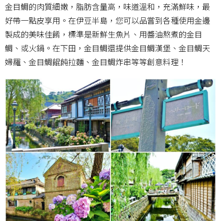
金目鯛的肉質細嫩，脂肪含量高，味道溫和，充滿鮮味，最
好帶一點皮享用。在伊豆半島，您可以品嘗到各種使用金邊
製成的美味佳餚，標準是新鮮生魚片、用醬油熬煮的金目
鯛、或火鍋。在下田，金目鯛還提供金目鯛漢堡、金目鯛天
婦羅、金目鯛餛飩拉麵、金目鯛炸串等等創意料理！