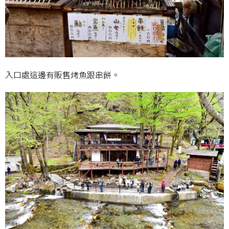
入口處這邊有販售烤魚跟串餅。