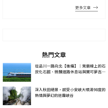
更多文章
熱門文章
從品川一路向北【後編】｜常磐線上的石
炭化石館、微醺道路休息站與寶可夢吉利
蛋公園
深入秋田絕景，感受小安峽大噴湯98度的
熱情與夢幻的迷霧峽谷