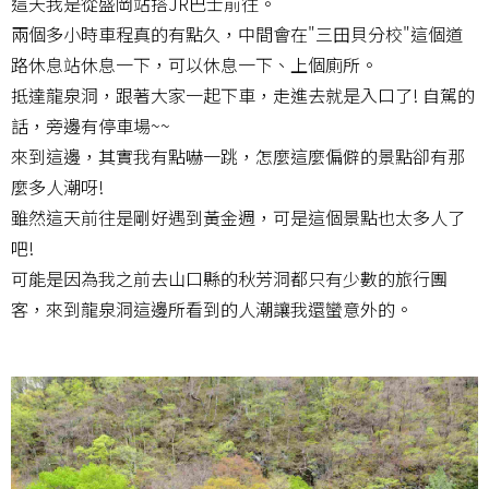
這天我是從盛岡站搭JR巴士前往。
兩個多小時車程真的有點久，中間會在"三田貝分校"這個道
路休息站休息一下，可以休息一下、上個廁所。
抵達龍泉洞，跟著大家一起下車，走進去就是入口了! 自駕的
話，旁邊有停車場~~
來到這邊，其實我有點嚇一跳，怎麼這麼偏僻的景點卻有那
麼多人潮呀!
雖然這天前往是剛好遇到黃金週，可是這個景點也太多人了
吧!
可能是因為我之前去山口縣的秋芳洞都只有少數的旅行團
客，來到龍泉洞這邊所看到的人潮讓我還蠻意外的。