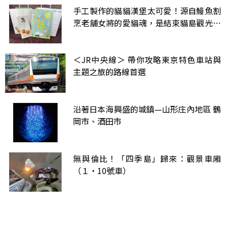
手工製作的貓貓漢堡太可愛！源自鰻魚割
烹老舖女將的愛貓魂，是結束貓島觀光之
後的小確幸
＜JR中央線＞ 帶你攻略東京特色車站與
主題之旅的路線首選
沿著日本海興盛的城鎮—山形庄內地區 鶴
岡市、酒田市
無與倫比！「四季島」歸來：觀景車廂
（１・10號車）