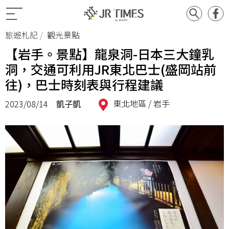
旅遊札記
觀光景點
【岩手。景點】龍泉洞-日本三大鐘乳
洞，交通可利用JR東北巴士(盛岡站前
往)，巴士時刻表與行程建議
東北地區 /
岩手
2023/08/14
凱子凱