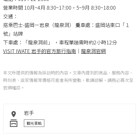
營業時間 10月~4月 8:30~17:00，5~9月 8:30~18:00
交通：
搭乘巴士-盛岡ー岩泉（龍泉洞） 乗車處：盛岡站東口「１
號」站牌
下車處：「龍泉洞前」 ，車程單趟需時約2小時12分
VISIT IWATE 岩手的官方旅行指南
｜
龍泉洞官網
本文所提供的情報為採訪時的內容。文章內提到的商品、服務內容、
時刻表、店家情報等價格可能會有所變動，敬請諒解，請務必再次至
官網確認。
岩手
觀光景點