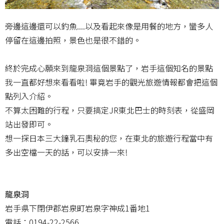
旁邊這邊還可以釣魚....以及看起來像是用餐的地方，蠻多人
停留在這邊拍照，景色也是很不錯的。
終於完成心願來到龍泉洞這個景點了，岩手這個知名的景點
我一直都好想來看看啦! 畢竟岩手的觀光旅遊情報都會把這個
點列入介紹。
不算太困難的行程，只要搞定JR東北巴士的時刻表，從盛岡
站出發即可。
想一探日本三大鐘乳石奧秘的您，在東北的旅遊行程當中有
多出空檔一天的話，可以安排一來!
龍泉洞
岩手県下閉伊郡岩泉町岩泉字神成1番地1
電話：0194-22-2566