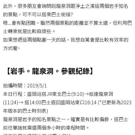
此外，很多朋友會詢問說龍泉洞跟淨土之濱這兩個岩手知名
的景點，可不可以搭乘巴士銜接?
嗯...會有點困難，雖然兩個景點的距離並不算太遠，但利用巴
士轉乘就是比較麻煩些。
如果想把這兩個點塞一天的話，我想自駕會是比較有效率的
方式喔~
【岩手。龍泉洞。參觀紀錄】
拍攝時間：2019/5/1
本日行程：盛岡站搭JR東北巴士(9:10)→抵達龍泉洞
(11:24)→ 搭14:00巴士返回盛岡站東口16:14 (*已更新為2023
年版本的巴士時刻表)
龍泉洞是岩手的知名景點之一，確實是有比較偏僻，搭巴士
前往單趟就需還兩個多小時的車程時間。