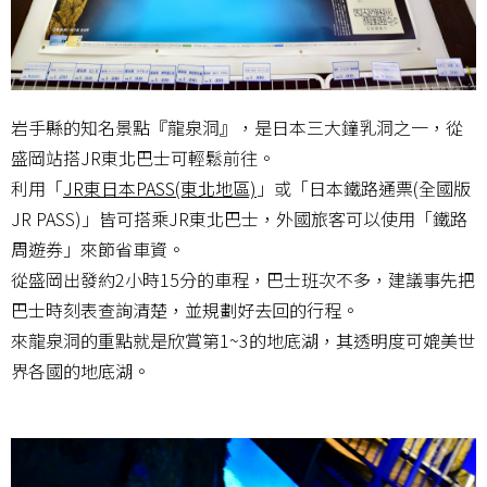
岩手縣的知名景點『龍泉洞』，是日本三大鐘乳洞之一，從
盛岡站搭JR東北巴士可輕鬆前往。
利用「
JR東日本PASS(東北地區)
」或「日本鐵路通票(全國版
JR PASS)」皆可搭乘JR東北巴士，外國旅客可以使用「鐵路
周遊券」來節省車資。
從盛岡出發約2小時15分的車程，巴士班次不多，建議事先把
巴士時刻表查詢清楚，並規劃好去回的行程。
來龍泉洞的重點就是欣賞第1~3的地底湖，其透明度可媲美世
界各國的地底湖。