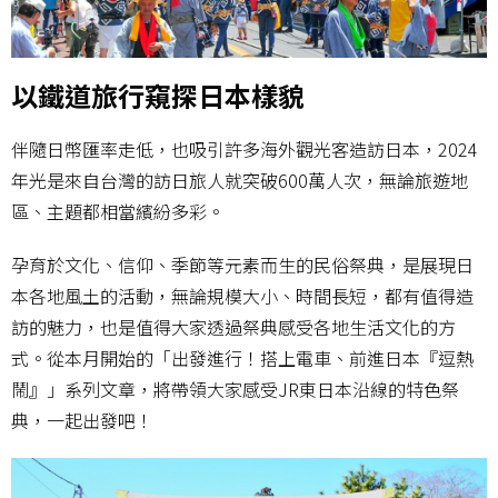
以鐵道旅行窺探日本樣貌
伴隨日幣匯率走低，也吸引許多海外觀光客造訪日本，2024
年光是來自台灣的訪日旅人就突破600萬人次，無論旅遊地
區、主題都相當繽紛多彩。
孕育於文化、信仰、季節等元素而生的民俗祭典，是展現日
本各地風土的活動，無論規模大小、時間長短，都有值得造
訪的魅力，也是值得大家透過祭典感受各地生活文化的方
式。從本月開始的「出發進行！搭上電車、前進日本『逗熱
鬧』」系列文章，將帶領大家感受JR東日本沿線的特色祭
典，一起出發吧！