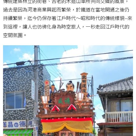
傳統建築林立的街巷、古老的木造山車所共同交織的風景，
過去是因為河港商業興起而繁榮，於鐵道在當地開通之後仍
持續繁榮，迄今仍保存著江戶時代～昭和時代的傳統樣貌--來
到這裡，讓人也彷彿化身為時空旅人，一秒走回江戶時代的
空間氛圍。