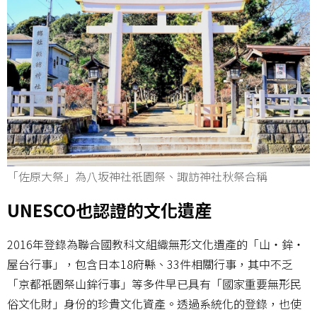
「佐原大祭」為八坂神社祇園祭、諏訪神社秋祭合稱
UNESCO也認證的文化遺産
2016年登錄為聯合國教科文組織無形文化遺產的「山・鉾・
屋台行事」，包含日本18府縣、33件相關行事，其中不乏
「京都祇園祭山鉾行事」等多件早已具有「國家重要無形民
俗文化財」身份的珍貴文化資產。透過系統化的登錄，也使