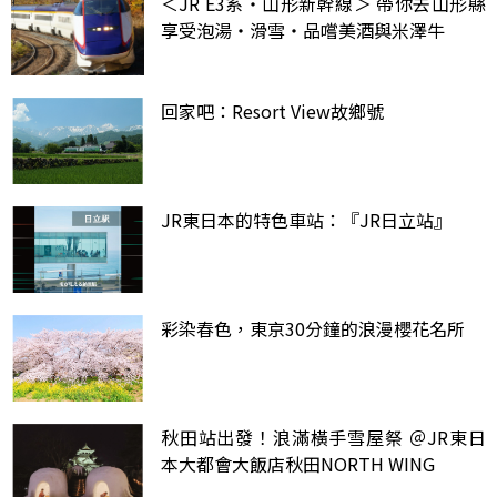
＜JR E3系・山形新幹線＞ 帶你去山形縣
享受泡湯・滑雪・品嚐美酒與米澤牛
回家吧：Resort View故鄉號
JR東日本的特色車站：『JR日立站』
彩染春色，東京30分鐘的浪漫櫻花名所
秋田站出發！浪滿橫手雪屋祭 ＠JR東日
本大都會大飯店秋田NORTH WING