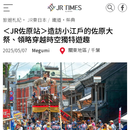
旅遊札記
•
JR東日本
鐵道•祭典
＜JR佐原站＞造訪小江戶的佐原大
祭、領略穿越時空獨特遊趣
關東地區 /
千葉
2025/05/07
Megumi