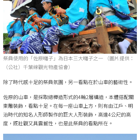
祭典使用的「佐原囃子」為日本三大囃子之一 （圖片提供：
（公社）千葉線觀光物產協會）
除了時代感十足的祭典氛圍，另一看點在於山車的藝術性。
佐原的山車，是採取總櫸造形式的4輪2層構造，本體搭配關
東雕裝飾，看點十足。在每一座山車上方，則有由江戶、明
治時代的知名人形師製作的巨大人形裝飾，高達4公尺的高
度，既壯觀又具震撼性，也是此祭典的看點所在。