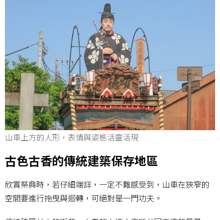
山車上方的人形，表情與姿態活靈活現
古色古香的傳統建築保存地區
欣賞祭典時，若仔細端詳，一定不難感受到，山車在狹窄的
空間要進行拖曳與迴轉，可絕對是一門功夫。