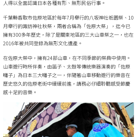
人得以全面認識日本各種有形、無形民俗行事。
千葉縣香取市佐原地區於每年7月舉行的八坂神社祇園祭、10
月舉行的諏訪神社秋祭，兩者合稱為「佐原大祭」，迄今已
擁有300多年歷史，除了是關東地區的三大山車祭之一，也在
2016年被共同登錄為無形文化遺產。
在佐原大祭中，擁有24部山車，在不同季節的祭典中使用。
山車遊行時所伴奏，由笛子、太鼓等傳統樂器演奏的「佐原
囃子」為日本三大囃子之一，伴隨著山車移動遊行的樂音在
歷史悠久的佐原老街中緩緩前進，請務必仔細聆聽感受節慶
感十足的音樂。