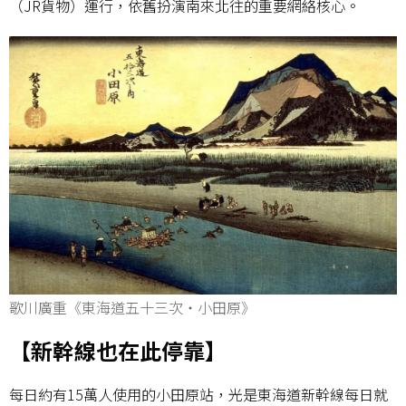
（JR貨物）運行，依舊扮演南來北往的重要網絡核心。
歌川廣重《東海道五十三次・小田原》
【新幹線也在此停靠】
每日約有15萬人使用的小田原站，光是東海道新幹線每日就