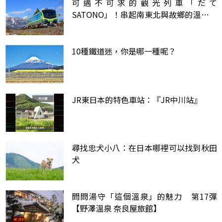
可遇不可求的觀光列車「だて
SATONO」！串起南東北與故鄉的溫暖邂
逅
10種鐵道迷，你是哪一種呢？
JR東日本的特色車站：『JR中川站』
尋找忠犬小八：在日本哪裡可以找到秋田
犬
問問湯守「這個溫泉」的魅力 第17彈
【野澤溫泉 奈良屋旅館】