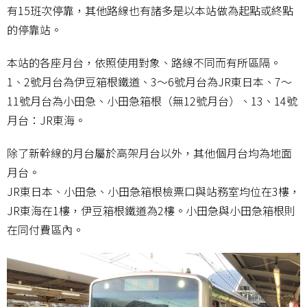
有15班次停靠，其他路線也有諸多是以本站做為起點或終點
的停靠站。
本站的各座月台，依照使用對象、路線不同而有所區隔。
1、2號月台為伊豆箱根鐵道、3～6號月台為JR東日本、7～
11號月台為小田急、小田急箱根（無12號月台）、13、14號
月台：JR東海。
除了新幹線的月台屬於高架月台以外，其他個月台均為地面
月台。
JR東日本、小田急、小田急箱根檢票口與站務室均位在3樓，
JR東海在1樓，伊豆箱根鐵道為2樓。小田急與小田急箱根則
在同付費區內。