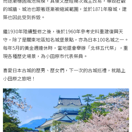
而逐漸穩固城池規模，其後又歷經幾次城主改易，導致壯觀
的城牆、城池也跟著逐漸被縮減範圍，並於1871年廢城，建
築也因此受到拆毀。
繼1930年陸續整修之後，後於1960年參考史料重建復興天
守，除了是關東地區知名城堡景點，亦為日本100名城之一。
每年5月的黃金週連休時，當地還會舉辦「北條五代祭」，重
現各種歷史場景，為小田原市代表祭典。
喜愛日本古城的歷男、歷女們，下一次的古城巡禮，就踏上
小田原之旅吧！