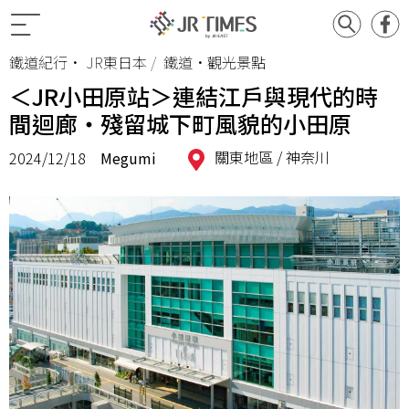
鐵道紀行
•
JR東日本
鐵道•觀光景點
＜JR小田原站＞連結江戶與現代的時
間迴廊‧殘留城下町風貌的小田原
關東地區 /
神奈川
2024/12/18
Megumi