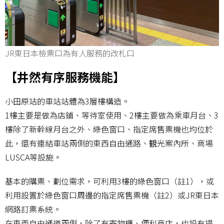
JR東日本檢票口為有人服務的改札口
【井然有序服務機能】
小田原站的車站站體為3層樓構造。
1樓主要是做為店鋪、等待室使用、2樓主要做為乘車月台、3
樓除了新幹線月台之外、綠色窗口、指定席售票機也均位於
此，還有連結車站兩側的東西自由通路、観光案內所、商場
LUSCA等設施。
基本的購票、劃位需求，可利用3樓的綠色窗口（註1），或
利用設置於綠色窗口周邊的指定席售票機（註2）或JR東日本
網路訂票系統。
在東西自由通道兩側，除了有寄物櫃、便利商店，也設有提