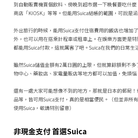
到自動販賣機買個飲料、傍晚到超市選一下晚餐要吃什麼
商店「KIOSK」等等。但能用Suica結帳的範圍，可
外出旅行的時候，能用Suica支付住宿費用的飯店也增
外，也可以用在搭乘計程車或租車上。在娛樂方面更是特別，
都能用Suica付款，這就厲害了吧。Suica在我們的日常
雖然Suica儲值金額有2萬日圓的上限，但就算餘額剩
物中心、藥妝店、家電量販店等地方都可以加值，免煩惱
還有一處大家可能想像不到的地方，那就是日本的郵局！
品等，皆可用Suica支付，真的是相當便民。（但並非所
使用Suica，敬請特別留意）
非現金支付 首選Suica