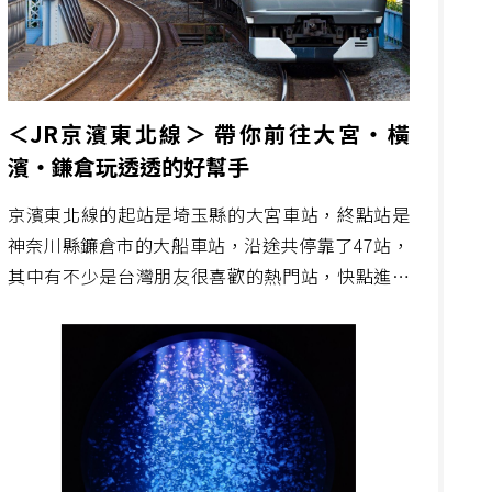
＜JR京濱東北線＞ 帶你前往大宮・橫
濱・鎌倉玩透透的好幫手
京濱東北線的起站是埼玉縣的大宮車站，終點站是
神奈川縣鐮倉市的大船車站，沿途共停靠了47站，
其中有不少是台灣朋友很喜歡的熱門站，快點進來
看看搭京濱東北線可以去哪些景點吧。