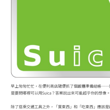
早上匆匆忙忙，在便利商店隨便抓了個飯糰準備結帳……這
是要問哪裡可以用Suica？答案說出來可能超乎你的想像
除了搭乘交通工具之外，「買東西」和「吃東西」應該是最