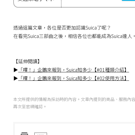
透過這篇文章，各位是否更加認識Suica了呢？
在看完Suica三部曲之後，相信各位也都能成為Suica達人
【延伸閱讀】
▶
「嗶！」企鵝來報到，Suica知多少【#01種類介紹】
▶
「嗶！」企鵝來報到，Suica知多少【#02使用方法】
本文所提供的情報為採訪時的內容。文章內提到的商品、服務內
再次至官網確認。