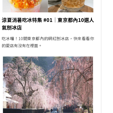
涼夏消暑吃冰特集 #01｜東京都內10選人
氣刨冰店
吃冰囉！10間東京都內的網紅刨冰店，快來看看你
的愛店有沒有在裡面。