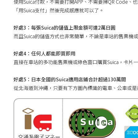
使用Suica付款，不需要打開APP、不需要掃QR Co
「用Suica支付」然後完成感應就可以了。
好處3：每張Suica的儲值上限金額可達2萬日圓
而且Suica的儲值方式也非常簡單，不論是車站的售票機
好處4：任何人都能即買即用
直接在車站的多功能售票機或綠色窗口購買Suica，卡片
好處5：日本全國的Suica適用店鋪合計超過130萬間
從北海道到沖繩，只要有下方圖內標識的電車、公車或是商