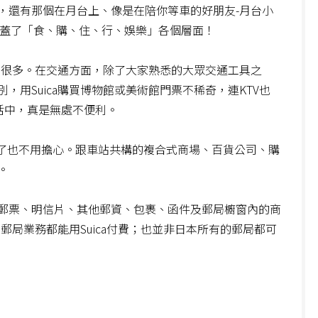
，還有那個在月台上、像是在陪你等車的好朋友-月台小
說是涵蓋了「食、購、住、行、娛樂」各個層面！
加了很多。在交通方面，除了大家熟悉的大眾交通工具之
用Suica購買博物館或美術館門票不稀奇，連KTV也
生活中，真是無處不便利。
不多了也不用擔心。跟車站共構的複合式商場、百貨公司、購
。
郵票、明信片、其他郵資、包裹、函件及郵局櫥窗內的商
有郵局業務都能用Suica付費；也並非日本所有的郵局都可