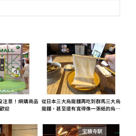
ar出沒注意！網購商品
從日本三大烏龍麵再吃到群馬三大烏
也歡迎
龍麵，甚至還有寬得像一張紙的烏龍
麵！