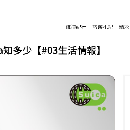
鐵道紀行
旅遊札記
精彩
a知多少【#03生活情報】