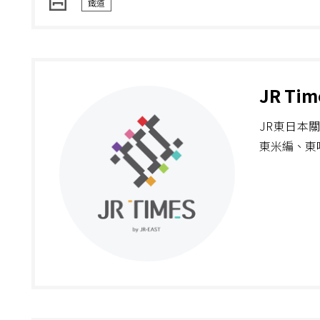
鐵道
JR Ti
JR東日本
東米編、東