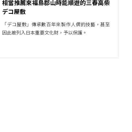
相當推薦來福島郡山時能順遊的三春高柴
デコ屋敷
「デコ屋敷」傳承數百年來製作人偶的技藝，甚至
因此被列入日本重要文化財，予以保護。