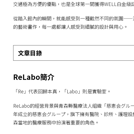
交通極為方便的優點，也是全球第一間獲得WELL白金級
從踏入館內的瞬間，就能感受到一種截然不同的氛圍——
的藝術畫作，每一處都讓人感受到細膩的設計與用心。
文章目錄
ReLabo簡介
「Re」代表回歸本真，「Labo」則是實驗室。
ReLabo的經營背景與青森縣醫療法人組織「慈恵会グループ」（
年成立的慈恵会グループ，旗下擁有醫院、診所、護理設
森當地的醫療服務中扮演著重要的角色。