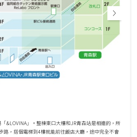
商場「&LOVINA」。整棟東口大樓和JR青森站是相連的，所
步路，搭個電梯到4樓就能前往飯店大廳，途中完全不會