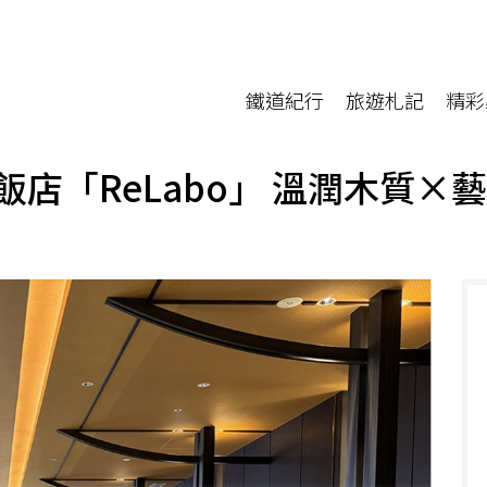
鐵道紀行
旅遊札記
精彩
店「ReLabo」 溫潤木質×