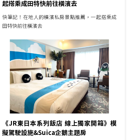
起搭乘成田特快前往橫濱去
快筆記！在地人的橫濱私房景點推薦，一起搭乘成
田特快前往橫濱去
《JR東日本系列飯店 線上獨家開箱》模
擬駕駛設施&Suica企鵝主題房