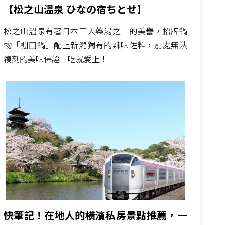
【松之山溫泉 ひなの宿ちとせ】
松之山溫泉有著日本三大藥湯之一的美譽，招牌鍋
物「棚田鍋」配上新潟獨有的辣味佐料，別處無法
複刻的美味保證一吃就愛上！
快筆記！在地人的橫濱私房景點推薦，一