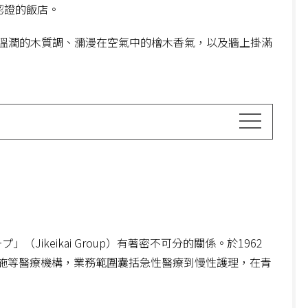
認證的飯店。
溫潤的木質調、瀰漫在空氣中的檜木香氣，以及牆上掛滿
Jikeikai Group）有著密不可分的關係。於1962
施等醫療機構，業務範圍囊括急性醫療到慢性護理，在青