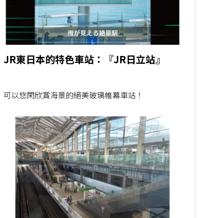
JR東日本的特色車站：『JR日立站』
可以悠閑欣賞海景的絕美玻璃帷幕車站！