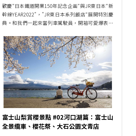
歡慶"日本鐵道開業150年記念企画"與JR東日本"新
幹線YEAR2022"，"JR東日本系列飯店"展開特別慶
典。和我們一起來當列車駕駛員，開箱可愛爆表的
Suica企鵝主題房！
富士山梨賞櫻景點 #02河口湖篇：富士山
全景纜車、櫻花祭、大石公園文青店