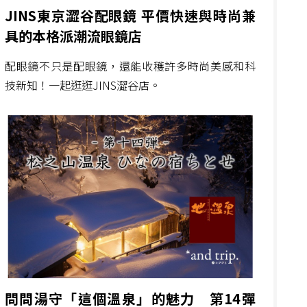
JINS東京澀谷配眼鏡 平價快速與時尚兼
具的本格派潮流眼鏡店
配眼鏡不只是配眼鏡，還能收穫許多時尚美感和科
技新知！一起逛逛JINS澀谷店。
問問湯守「這個溫泉」的魅力 第14彈