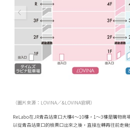
（圖片來源：LOVINA／&LOVINA官網）
ReLabo在JR青森站東口大樓4～10樓，1～3樓是購物
以從青森站東口的檢票口出來之後，直接左轉再往前走幾