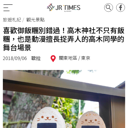
旅遊札記
觀光景點
喜歡御飯糰別錯過！高木神社不只有飯
糰，也是動漫擅長捉弄人的高木同學的
舞台場景
關東地區 /
東京
2018/09/06
歐拉