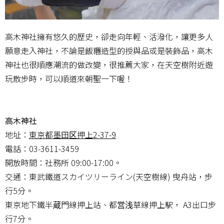
高木神社擁有悠久的歷史，卻走向年輕、活潑化，讓更多人
願意走入神社，不論是飯糰造型的授與品或是裝飾品，高木
神社也很順應潮流的做改變，很推薦大家，在天空樹附近遊
玩散步時，可以順道來朝聖一下喔！
高木神社
地址：
東京都墨田区押上2-37-9
電話：03-3611-3459
開放時間：社務所 09:00-17:00。
交通：東武鐵道スカイツリーライン(天空樹線) 曳舟站，步
行5分。
東京地下鐵半蔵門線押上站、都営浅草線押上駅， A3出口步
行7分。