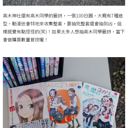
高木神社還有高木同學的籤詩，一張100日圓，大概有7種造
型，動漫迷會特地來收集整套，要抽完整套還會抽到凶，這
樣感覺有點怪怪的(笑)！如果太多人想抽高木同學籤詩，當下
會做購買數量管控喔！