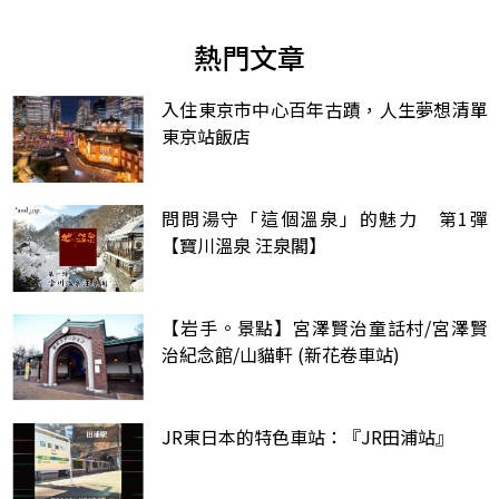
熱門文章
入住東京市中心百年古蹟，人生夢想清單
東京站飯店
問問湯守「這個溫泉」的魅力 第1彈
【寶川溫泉 汪泉閣】
【岩手。景點】宮澤賢治童話村/宮澤賢
治紀念館/山貓軒 (新花卷車站)
JR東日本的特色車站：『JR田浦站』