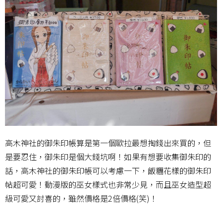
高木神社的御朱印帳算是第一個歐拉最想掏錢出來買的，但
是要忍住，御朱印是個大錢坑啊！如果有想要收集御朱印的
話，高木神社的御朱印帳可以考慮一下，飯糰花樣的御朱印
帖超可愛！動漫版的巫女樣式也非常少見，而且巫女造型超
級可愛又討喜的，雖然價格是2倍價格(笑)！