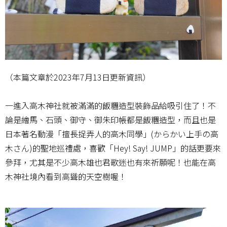
（本篇文章於2023年7月13日更新資訊）
一進入高木神社就被滿滿的飯糰造型裝飾品給吸引住了！不
論是繪馬、石頭、御守、御朱印帳都是飯糰造型，而且也是
日本著名動漫「擅長捉弄人的高木同學」(からかい上手の高
木さん)的聖地巡禮處，喜歡「Hey! Say! JUMP」的話更要來
參拜，尤其是不少高木雄也君歌迷也有來祈願呢！也能在高
木神社境內看到高聳的天空樹喔！