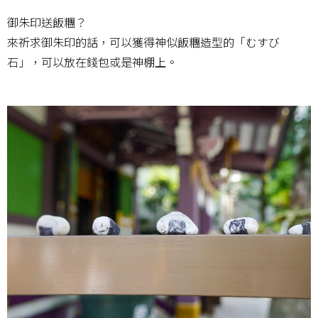
御朱印送飯糰？
來祈求御朱印的話，可以獲得神似飯糰造型的「むすび
石」，可以放在錢包或是神棚上。