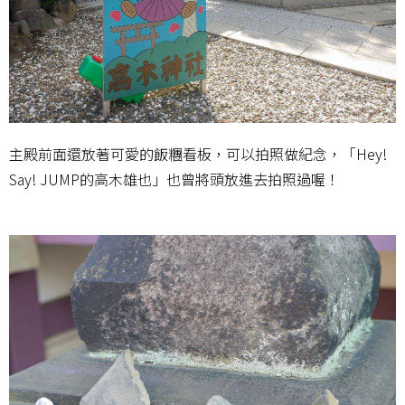
主殿前面還放著可愛的飯糰看板，可以拍照做紀念，「Hey!
Say! JUMP的高木雄也」也曾將頭放進去拍照過喔！