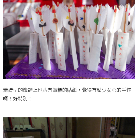
箭造型的籤詩上也貼有飯糰的貼紙，覺得有點少女心的手作
啊！好特別！