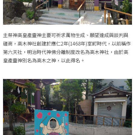
主祭神高皇產靈神主要可祈求萬物生成、願望達成與談判與
磋商，高木神社創建於應仁2年(1468年)室町時代，以前稱作
第六天社，明治時代神佛分離制度改名為高木神社，由於高
皇產靈神別名為高木之神，以此得名。