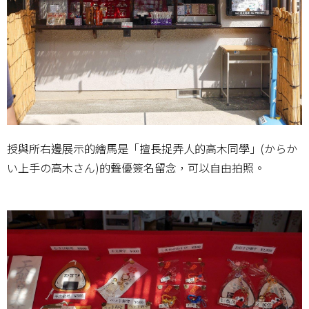
授與所右邊展示的繪馬是「擅長捉弄人的高木同學」(からか
い上手の高木さん)的聲優簽名留念，可以自由拍照。