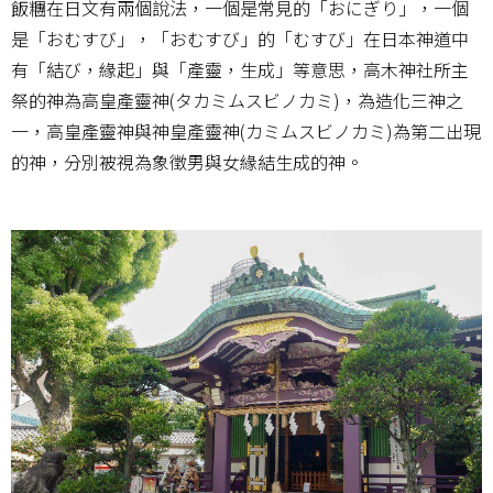
飯糰在日文有兩個說法，一個是常見的「おにぎり」，一個
是「おむすび」，「おむすび」的「むすび」在日本神道中
有「結び，緣起」與「產靈，生成」等意思，高木神社所主
祭的神為高皇產靈神(タカミムスビノカミ)，為造化三神之
一，高皇產靈神與神皇產靈神(カミムスビノカミ)為第二出現
的神，分別被視為象徵男與女緣結生成的神。