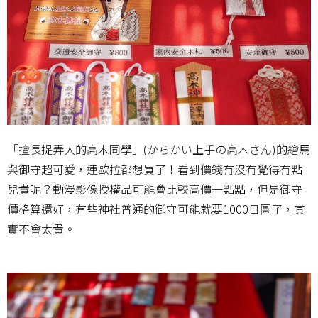
「擅長捉弄人的高木同學」(からかい上手の高木さん)的繪馬
與御守超可愛，連歐拉都想買了！看到價錢有沒有覺得有點
兒貴呢？動漫影像授權品可能會比較高價一點點，但是御守
價格算還好，有些神社普通的御守可能就要1000日圓了，其
實不會太貴。