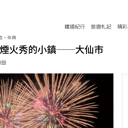
鐵道紀行
旅遊札記
精彩
宿•祭典
有煙火秀的小鎮──大仙市
秋田