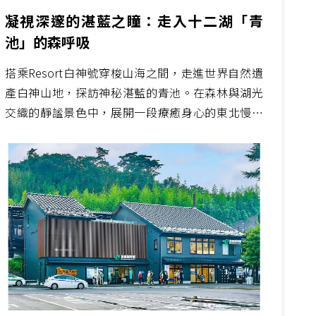
凝視深邃的湛藍之瞳：走入十二湖「青
池」的森呼吸
搭乘Resort白神號穿梭山海之間，走進世界自然遺
產白神山地，探訪神秘湛藍的青池。在森林與湖光
交織的靜謐景色中，展開一段療癒身心的東北慢旅
行。