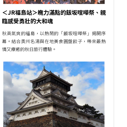
＜JR福島站＞魄力滿點的飯坂喧嘩祭、親
臨感受勇壯的大和魂
秋高氣爽的福島，以熱鬧的「飯坂喧嘩祭」揭開序
幕。結合奧州名湯與在地美食圓盤餃子，帶來最熱
情又療癒的秋日旅行體驗。