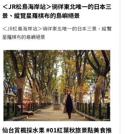
＜JR松島海岸站＞徜徉東北唯一的日本三
景、縱覽星羅棋布的島嶼絕景
＜JR松島海岸站＞徜徉東北唯一的日本三景、縱覽
星羅棋布的島嶼絕景
仙台賞楓採水果 #01紅葉秋旅景點美食推