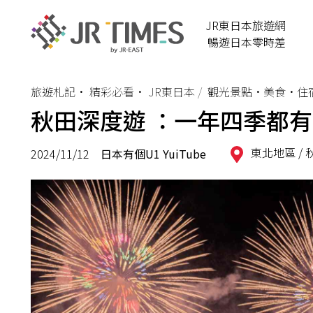
JR東日本旅遊網
暢遊日本零時差
旅遊札記
•
精彩必看
•
JR東日本
觀光景點•美食•住
秋田深度遊 ：一年四季都
東北地區 /
2024/11/12
日本有個U1 YuiTube