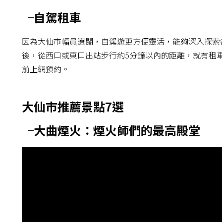
└自駕租車
因為大仙市幅員遼闊，自駕遊更方便靈活，能夠深入探索
後，從西口或東口出站步行約5分鐘以內的距離，就有租
前上網預約。
大仙市推薦景點7選
└大曲煙火：煙火師們的最高殿堂