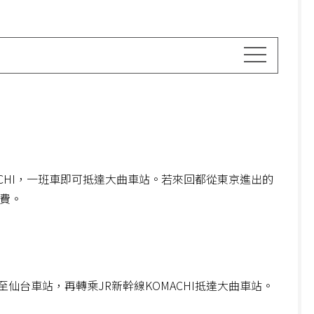
ACHI，一班車即可抵達大曲車站。若來回都從東京進出的
旅費。
仙台車站，再轉乘JR新幹線KOMACHI抵達大曲車站。