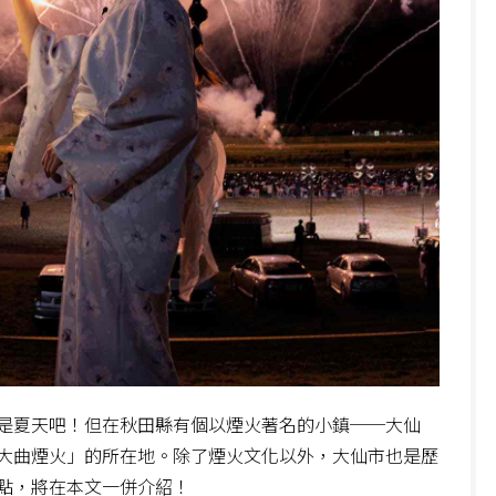
是夏天吧！但在秋田縣有個以煙火著名的小鎮──大仙
大曲煙火」的所在地。除了煙火文化以外，大仙市也是歷
點，將在本文一併介紹！