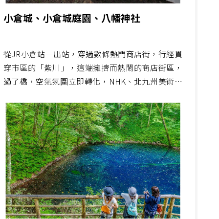
小倉城、小倉城庭園、八幡神社
從JR小倉站一出站，穿過數條熱門商店街，行經貫
穿市區的「紫川」，這端擁擠而熱鬧的商店街區，
過了橋，空氣氛圍立即轉化，NHK、北九州美術館
分館及藝術劇場，銘黃色、紅色造型大建築，下方
則是露天咖啡座，讓市區空氣飄藝文的開放氣息，
過個馬路，以小倉城為中心的市民公園，另有小倉
城庭園、八幡神社，瞬間又轉換成愜意的婉約氣
息。