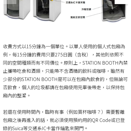
收費方式以15分鐘為一個單位。以單人使用的個人式包廂為
例，每15分鐘的費用只要275日圓（含稅），其他則依照不
同的空間種類而有不同價位。原則上，STATION BOOTH內禁
止攜帶吃食和酒類，只能帶不含酒精的飲料或咖啡，雖然有
少部分的STATION BOOTH是可以在包廂內飲食的，但無論可
否飲食，個人的垃圾都請在包廂使用完畢後帶走，以保持包
廂內的整潔。
若還在使用時間內，臨時有事（例如買杯咖啡？）需要暫離
包廂之後再進入的話，就必須使用預約用的QR Code或已登
錄的Suica等交通系IC卡當作鑰匙來開門。