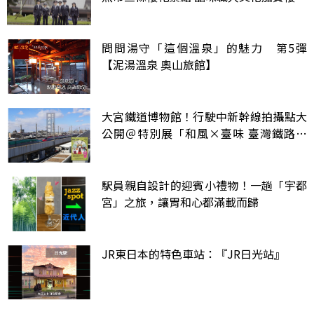
問問湯守「這個溫泉」的魅力 第5彈
【泥湯溫泉 奧山旅館】
大宮鐵道博物館！行駛中新幹線拍攝點大
公開＠特別展「和風×臺味 臺灣鐵路的
飲食文化」
駅員親自設計的迎賓小禮物！一趟「宇都
宮」之旅，讓胃和心都滿載而歸
JR東日本的特色車站：『JR日光站』