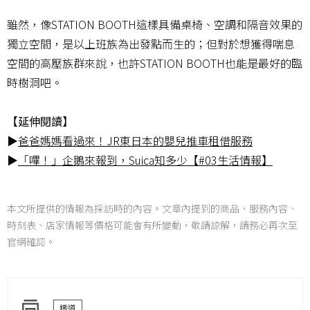
雖然，像STATION BOOTH這樣具備桌椅、空調和隔音效果的
獨立空間，是以上班族為出發點而生的；但對於想獲得喘息
空間的高壓族群來說，也許STATION BOOTH也能是最好的臨
時樹洞吧。
【延伸閱讀】
▶
爸爸媽媽看過來！JR東日本的嬰兒推車租借服務
▶
「嗶！」企鵝來報到，Suica知多少【#03生活情報】
本文所提供的情報為採訪時的內容。文章內提到的商品、服務內容、
時刻表、店家情報等價格可能會有所變動，敬請諒解，請務必再次至
官網確認。
鐵道