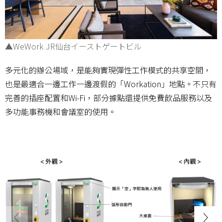
▲WeWork JR仙台イーストゲートビル
多元化的辦公場域，是能夠實現彈性工作模式的共享空間，
也是最適合一邊工作一邊渡假的「Workation」地點。不只有
完善的插座配置和Wi-Fi，部分據點還提供免費飲品服務以及
多功能事務機和會議室的使用。