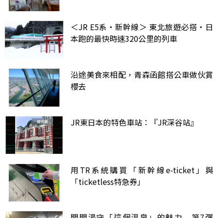
＜JR E5系・新幹線＞ 東北旅遊必搭・日
本跑的最快時速320公里的列車
沿途美食來相配，青森函館搭公車做伙賞
櫻去
JR東日本的特色車站：『JR深谷站』
用TR系統購買「新幹線e-ticket」與
「ticketless特急券」
問問湯守「這個溫泉」的魅力 第7彈