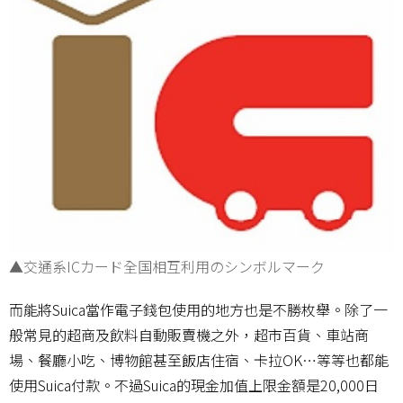
▲交通系ICカード全国相互利用のシンボルマーク
而能將Suica當作電子錢包使用的地方也是不勝枚舉。除了一
般常見的超商及飲料自動販賣機之外，超市百貨、車站商
場、餐廳小吃、博物館甚至飯店住宿、卡拉OK…等等也都能
使用Suica付款。不過Suica的現金加值上限金額是20,000日