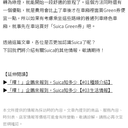
轉為綠燈，就能開始一段舒適的旅程了。這個方法同時還有
一個優點，就是費用會比上了車後才在車廂裡面買Green券便
宜一點，所以如果有考慮乘坐這些路線的普通列車綠色車
廂，就事先在車站買好「Suica Green券」吧。
透過這篇文章，各位是否更加認識Suica了呢？
下回我們將介紹有關Suica的其他情報，敬請期待！
【延伸閱讀】
▶
「嗶！」企鵝來報到，Suica知多少【#01種類介紹】
▶
「嗶！」企鵝來報到，Suica知多少【#03生活情報】
本文所提供的情報為採訪時的內容。文章內提到的商品、服務內容、
時刻表、店家情報等價格可能會有所變動，敬請諒解，請務必再次至
官網確認。