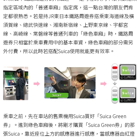
指定區域內的「普通車廂」指定席，這一點台灣的朋友們肯
定都很熟悉。若是持JR東日本鐵路周遊券搭乘東海道線及橫
須賀線、總武快速線、湘南新宿線、上野東京線、宇都宮
線、高崎線、常磐線等普通列車的「綠色車廂」時，鐵路周
遊券只相當於乘車費用中的基本車資，綠色車廂的部分需另
外付費，所以此時若搭配Suica使用就能更有效率。
乘車之前，先在車站的售票機用Suica買好「Suica Green
券」。進到綠色車廂後，將剛才購買「Suica Green券」的那
張Suica，靠近座位上方的感應器進行感應，當感應器由紅燈