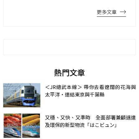
更多文章
熱門文章
＜JR總武本線＞ 帶你去看遼闊的花海與
太平洋・連結東京與千葉縣
又穩、又快、又準時 全面部署兼顧速達
及環保的新型物流「はこビュン」