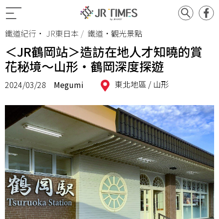
鐵道紀行
•
JR東日本
鐵道•觀光景點
＜JR鶴岡站＞造訪在地人才知曉的賞
花秘境～山形‧鶴岡深度探遊
東北地區 /
山形
2024/03/28
Megumi