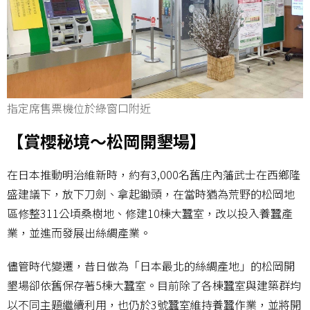
指定席售票機位於綠窗口附近
【賞櫻秘境～松岡開墾場】
在日本推動明治維新時，約有3,000名舊庄內藩武士在西鄉隆
盛建議下，放下刀劍、拿起鋤頭，在當時猶為荒野的松岡地
區修整311公頃桑樹地、修建10棟大蠶室，改以投入養蠶產
業，並進而發展出絲綢產業。
儘管時代變遷，昔日做為「日本最北的絲綢產地」的松岡開
墾場卻依舊保存著5棟大蠶室。目前除了各棟蠶室與建築群均
以不同主題繼續利用，也仍於3號蠶室維持養蠶作業，並將開