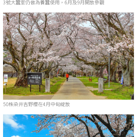
3號大蠶室仍做為養蠶使用，6月及9月開放參觀
50株染井吉野櫻在4月中旬綻放