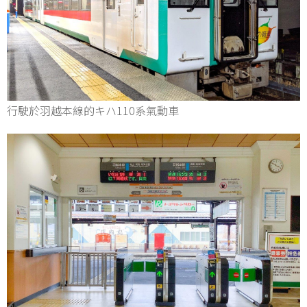
行駛於羽越本線的キハ110系氣動車