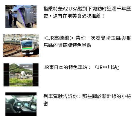
搭乘特急AZUSA號到下諏訪町追溯千年歷
史，還有在地美食必吃推薦！
＜JR高崎線＞ 帶你一次發覺埼玉縣與群
馬縣的隱藏版特色景點
JR東日本的特色車站：『JR中川站』
列車駕駛告訴你：那些關於新幹線的小祕
密