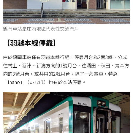
鶴岡車站是庄內地區代表性交通門戶
【羽越本線停靠】
由於鶴岡車站僅有羽越本線行經，停靠月台為2面3線，分成
往村上、新津、新潟方向的1號月台、往酒田、秋田、青森方
向的3號月台，或共用的2號月台。除了一般電車，特急
「Inaho」（いなほ）也有於本站停靠。