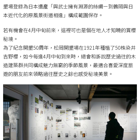
墾場登錄為日本遺産「與武士擁有淵源的絲綢ー到鶴岡與日
本近代化的原風景街道相逢」構成範圍保存。
若有機會在4月中旬前來，這裡可也是個在地人才知曉的賞櫻
秘境。
為了紀念開墾50周年，松岡開墾場在1921年種植了50株染井
吉野櫻，如今每逢4月中旬到來時，總會和訴說歷史過往的木
造建築群共同構成魅力無窮的季節風景，最適合喜愛深度旅
遊的朋友前來領略過往歷史之餘也感受秘境美景。