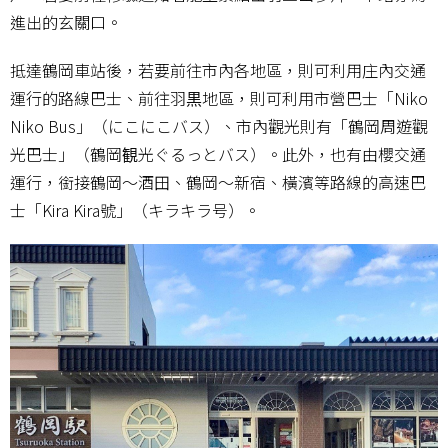
進出的玄關口。
抵達鶴岡車站後，若要前往市內各地區，則可利用庄內交通
運行的路線巴士、前往羽黒地區，則可利用市營巴士「Niko
Niko Bus」（にこにこバス）、市內觀光則有「鶴岡周遊觀
光巴士」（鶴岡観光ぐるっとバス）。此外，也有由櫻交通
運行，銜接鶴岡～酒田、鶴岡～新宿、橫濱等路線的高速巴
士「Kira Kira號」（キラキラ号）。