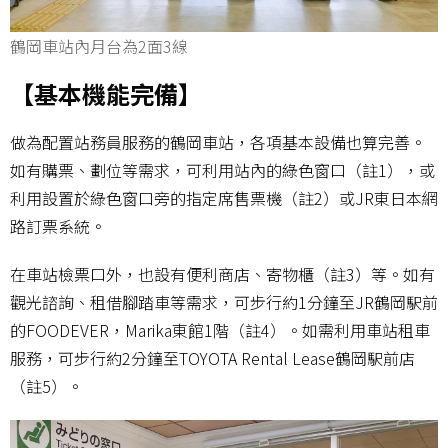
鶴岡車站內月台為2面3線
【基本機能完備】
做為配置站務員服務的鶴岡車站，各項基本設備也算完善。
如有購票、劃位等需求，可利用站內的綠色窗口（註1），或
利用設置於綠色窗口旁的指定席售票機（註2）或JR東日本網
路訂票系統。
在車站檢票口外，也設有便利商店、寄物櫃（註3）等。如有
觀光諮詢、租借腳踏車等需求，可步行約1分鐘至JR鶴岡駅前
的FOODEVER，Marika東館1階（註4）。如需利用車站租車
服務，可步行約2分鐘至TOYOTA Rental Lease鶴岡駅前店
（註5）。