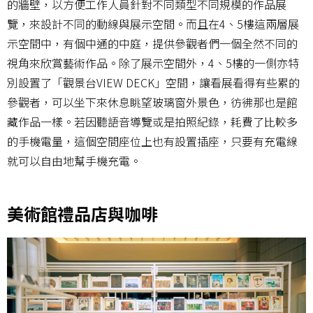
的牆壁，以方便工作人員針對不同類型不同規模的作品展
覽，來設計不同的動線與展示空間。而且在4、5樓這兩層展
示空間中，有個中通的中庭，提供參觀者們一個全然不同的
視角來欣賞藝術作品。除了展示空間外，4、5樓的一側亦特
別設置了「觀景台VIEW DECK」空間，讓看展看得有些累的
參觀者，可以坐下來休息眺望玻璃窗外景色，彷彿那也是館
藏作品一樣。若因聽語音導覽或是拍照紀錄，耗費了比較多
的手機電量，這個空間座位上也有設置插座，只要有充電線
就可以自由地幫手機充電。
美術館禮品店與咖啡