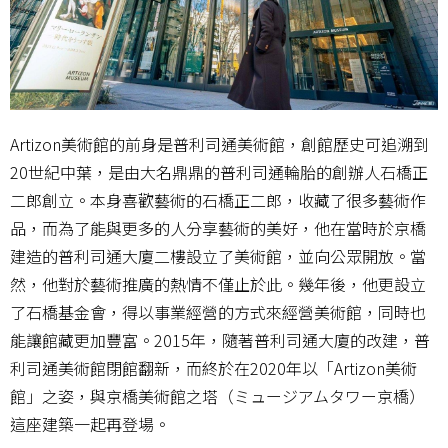
Artizon美術館的前身是普利司通美術館，創館歷史可追溯到
20世紀中葉，是由大名鼎鼎的普利司通輪胎的創辦人石橋正
二郎創立。本身喜歡藝術的石橋正二郎，收藏了很多藝術作
品，而為了能與更多的人分享藝術的美好，他在當時於京橋
建造的普利司通大廈二樓設立了美術館，並向公眾開放。當
然，他對於藝術推廣的熱情不僅止於此。幾年後，他更設立
了石橋基金會，得以事業經營的方式來經營美術館，同時也
能讓館藏更加豐富。2015年，隨著普利司通大廈的改建，普
利司通美術館閉館翻新，而終於在2020年以「Artizon美術
館」之姿，與京橋美術館之塔（ミュージアムタワー京橋）
這座建築一起再登場。