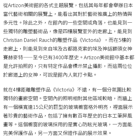
從Artizon美術館的各式主題展覽，包括其每年都會舉辦日本
當代藝術相關的展覽上，能看出其對於藝術推廣上的熱情與
多元性。除此之外，在館內的一些空間或角落，也能見到一
些獨特的雕塑藝術品，像是四樓展覽室外的走廊上，能見到
Christian Daniel Rauch的雕塑作品《Victoria》，而在5樓的
走廊上，則能見到來自埃及古都路克索的埃及神話獅頭女神
賽赫麥特——至今已有3400年歷史。Artizon美術館中基本都
是允許拍照的，只有特定作品會標示禁止攝影，而這兩位位
於廊道上的女神，可說是館內人氣打卡點。
就在4樓距離雕塑作品《Victoria》不遠，有一個分氛圍比較
獨特的畫廊空間。空間內的照明相對其他區域較暗，而牆上
有一個橫寬達15公尺的巨型的玻璃櫥窗格外明亮，裡面展示
著珍貴的藝術作品，包括了擁有數百年歷史的日本工筆屏風
畫等。這個櫥窗的玻璃採用的是實心防眩光玻璃，一方面能
完美保護作品，另一方面又保證作品的展示效果。