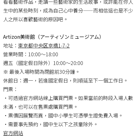
看看藝術作品，走讀一些藝術家的生活故事，或許能在你人
生中的某些時刻，成為自己心中養分——而相信這也是不少
人之所以喜歡藝術的原因吧。
Artizon美術館（アーティゾンミュージアム）
地址：
東京都中央区京橋1-7-2
營業時間：10:00～18:00
週五（國定假日除外）10:00～20:00
※ 最後入場時間為閉館前30分鐘。
休館日：週一，若逢國定假日，則順延至下一個工作日。
門票：
・可透過官方網站線上購買門票。如果當前的時段入場人數
未滿，也可以在售票處購買門票。
・票價因展覽而異，國中小學生可憑學生證免費入場。
・需要事先預約，國中生以下之孩童除外。
官方網站