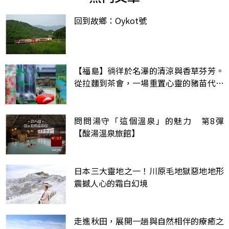
回到故鄉：Oykot號
【福島】徜徉於名瀑的清涼與香草芬芳。
從拉麵到茶會，一場重置心靈的豬苗代～
柳津漫旅
問問湯守「這個溫泉」的魅力 第8彈
【酸湯溫泉旅館】
日本三大靈地之一！川原毛地獄惡地地形
震撼人心的霜白幻境
走進秋田，展開一趟與自然相伴的療癒之