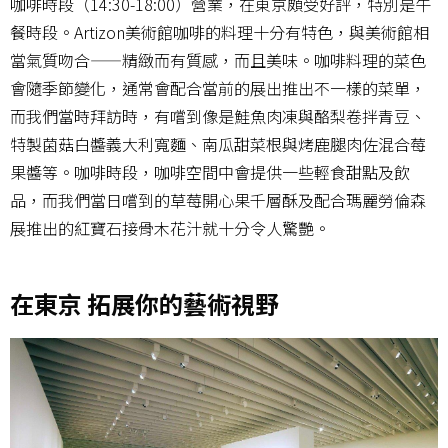
咖啡時段（14:30-18:00）營業，在東京頗受好評，特別是午
餐時段。Artizon美術館咖啡的料理十分有特色，與美術館相
當氣質吻合——精緻而有質感，而且美味。咖啡料理的菜色
會隨季節變化，通常會配合當前的展出推出不一樣的菜單，
而我們當時拜訪時，有嚐到像是鮭魚肉凍與酪梨卷拌青豆、
特製菌菇白醬義大利寬麵、南瓜甜菜根與烤鹿腿肉佐混合莓
果醬等。咖啡時段，咖啡空間中會提供一些輕食甜點及飲
品，而我們當日嚐到的草莓開心果千層酥及配合瑪麗勞倫森
展推出的紅寶石接骨木花汁就十分令人驚艷。
在東京 拓展你的藝術視野