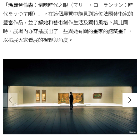
「瑪麗勞倫森：倒映時代之眼（マリー・ローランサン：時
代をうつす眼）」。在這個展覽中能見到這位法國藝術家的
豐富作品，並了解她和藝術創作生活及獨特風格。與此同
時，展場內亦穿插展出了一些與她有關的畫家的館藏畫作，
以拓展大家看展的視野與角度。