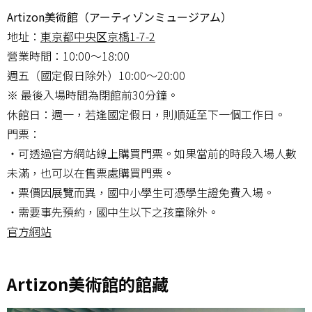
Artizon美術館（アーティゾンミュージアム）
地址：
東京都中央区京橋1-7-2
營業時間：10:00～18:00
週五（國定假日除外）10:00～20:00
※ 最後入場時間為閉館前30分鐘。
休館日：週一，若逢國定假日，則順延至下一個工作日。
門票：
・可透過官方網站線上購買門票。如果當前的時段入場人數
未滿，也可以在售票處購買門票。
・票價因展覽而異，國中小學生可憑學生證免費入場。
・需要事先預約，國中生以下之孩童除外。
官方網站
Artizon美術館的館藏