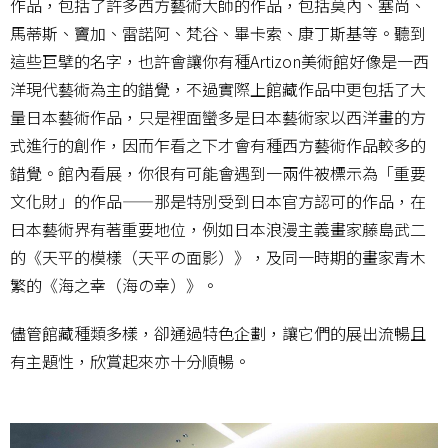
作品，包括了許多西方藝術大師的作品，包括莫內、塞尚、
馬蒂斯、竇加、雷諾阿、梵谷、畢卡索、康丁斯基等。聽到
這些巨擘的名字，也許會讓你有種Artizon美術館好像是一西
洋現代藝術為主的錯覺，不過實際上館藏作品中更包括了大
量日本藝術作品，只是裡面蠻多是日本藝術家以西洋畫的方
式進行的創作，因而乍看之下才會有種西方藝術作品較多的
錯覺。館內看展，你很有可能會遇到一兩件被標示為「重要
文化財」的作品——那是特別受到日本官方認可的作品，在
日本藝術界有著重要地位，例如日本浪漫主義畫家藤島武二
的《天平的模樣（天平の面影）》，及同一時期的畫家青木
繁的《海之幸（海の幸）》。
儘管館藏種類多樣，卻通過特色企劃，讓它們的展出流暢且
有主題性，欣賞起來亦十分順暢。