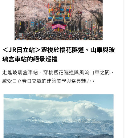
＜JR日立站＞穿梭於櫻花隧道、山車與玻
璃盒車站的絕景巡禮
走進玻璃盒車站，穿梭櫻花隧道與風流山車之間，
感受日立春日交織的建築美學與祭典魅力。