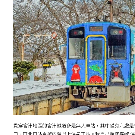
貫穿會津地區的會津鐵道多是無人車站，其中僅有六處是
口、東北車站百選的湯野上溫泉車站。我自己還滿喜歡 