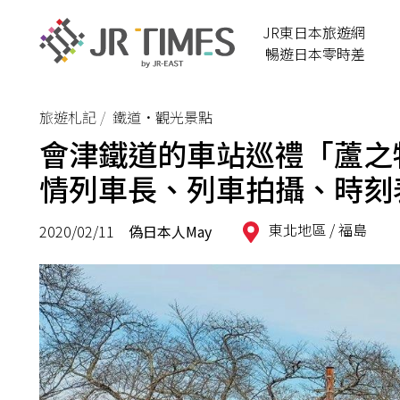
JR東日本旅遊網
暢遊日本零時差
旅遊札記
鐵道•觀光景點
會津鐵道的車站巡禮「蘆之牧溫
情列車長、列車拍攝、時刻
東北地區 /
福島
2020/02/11
偽日本人May