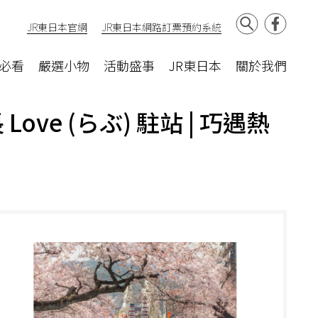
JR東日本官網
JR東日本網路訂票預約系統
必看
嚴選小物
活動盛事
JR東日本
關於我們
 (らぶ) 駐站 | 巧遇熱