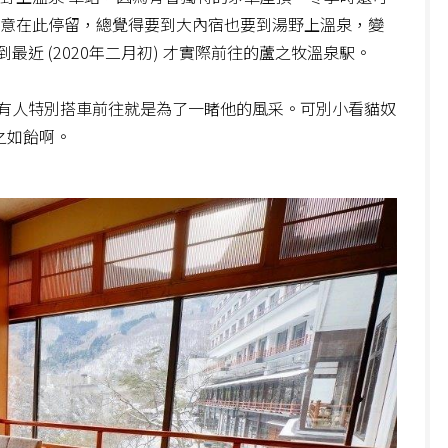
特意在此停留，總覺得要到大內宿也要到湯野上溫泉，變
近 (2020年二月初) 才實際前往的蘆之牧溫泉駅。
有人特別搭車前往就是為了一睹他的風采。可別小看貓奴
之如飴啊。