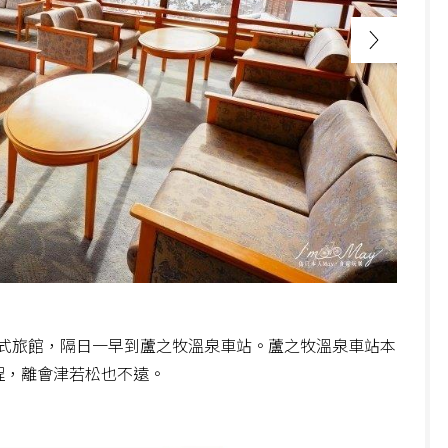
式旅館，隔日一早到蘆之牧溫泉車站。蘆之牧溫泉車站本
車程，離會津若松也不遠。