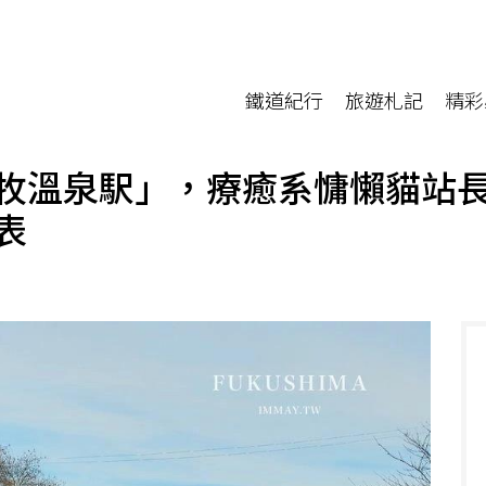
鐵道紀行
旅遊札記
精彩
泉駅」，療癒系慵懶貓站長 Love
表