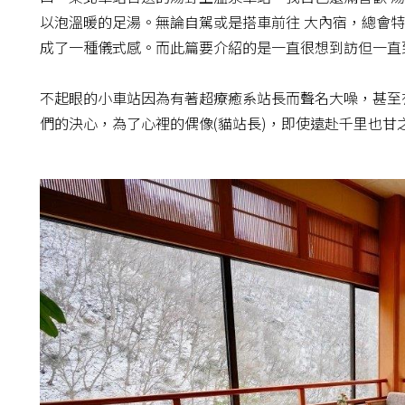
以泡溫暖的足湯。無論自駕或是搭車前往 大內宿，總會
成了一種儀式感。而此篇要介紹的是一直很想到訪但一直到最
不起眼的小車站因為有著超療癒系站長而聲名大噪，甚至
們的決心，為了心裡的偶像(貓站長)，即使遠赴千里也甘