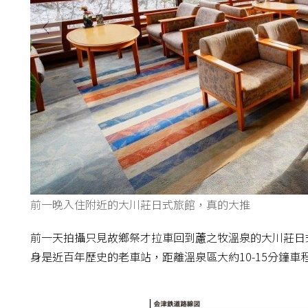
前一晚入住附近的大川莊日式旅館，真的大推
前一天拍攝只見故鄉祭才拉車回到藘之牧溫泉的大川莊日
身是近百年歷史的老車站，距離溫泉區大約10-15分鐘