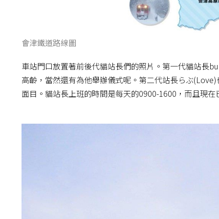
會津鐵道路線圖
車站門口放置著前後代貓站長們的照片。第一代貓站長bu
高齡，當然還有為他舉辦儀式呢。第二代站長らぶ(Lov
面目。貓站長上班的時間是每天的0900-1600，而且