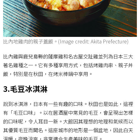
比內地雞肉的親子蓋飯。(Image credit: Akita Prefecture)
比內雞與鹿兒島縣的薩摩雞和名古屋交趾雞並列為日本三大
著名雞種之一。它有多種享用方式，包括烤雞肉串、親子丼
飯，特別是在秋田，在烤米棒鍋中享用。
3.毛豆冰淇淋
說到冰淇淋，日本有一些有趣的口味。秋田也是如此，這裡
有「毛豆口味」。以在居酒屋中常見的毛豆，會呈現出怎樣
的口味呢，令人耳目一新。大館因其理想的地理和氣候而以
其優質毛豆而聞名。這座城市的地形是一個盆地，因此白天
溫暖，夜晚涼爽，非常適合生產美味的毛豆。