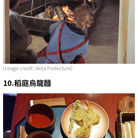
(Image credit: Akita Prefecture)
10.稻庭烏龍麵