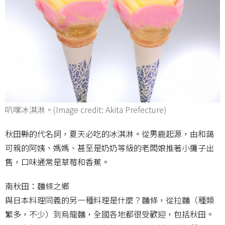
叭噗冰淇淋。(Image credit: Akita Prefecture)
秋田縣的代名詞，夏天必吃的冰淇淋。從男鹿起源，由和藹
可親的阿姨、媽媽、甚至是奶奶等級的老闆娘推著小攤子出
售，口味通常是草莓和香蕉。
南秋田：麵條之鄉
與日本料理同義的另一種料理是什麼？麵條，從拉麵（種類
繁多，不少）到烏龍麵，全國各地都很受歡迎，包括秋田。