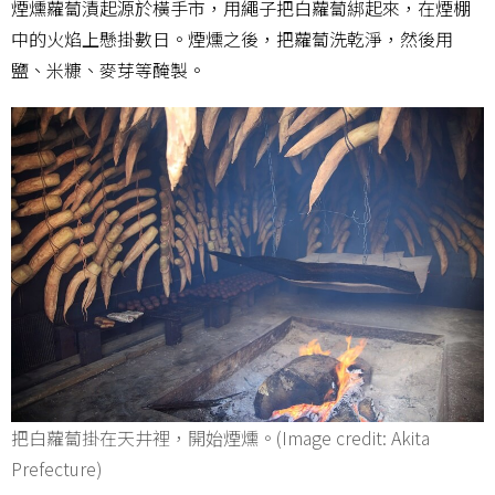
煙燻蘿蔔漬起源於橫手市，用繩子把白蘿蔔綁起來，在煙棚
中的火焰上懸掛數日。煙燻之後，把蘿蔔洗乾淨，然後用
鹽、米糠、麥芽等醃製。
把白蘿蔔掛在天井裡，開始煙燻。(Image credit: Akita
Prefecture)