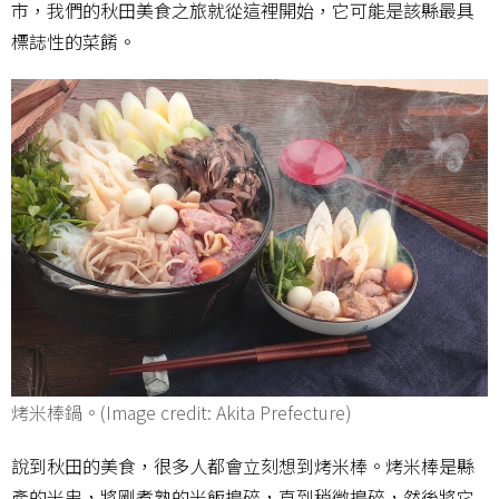
市，我們的秋田美食之旅就從這裡開始，它可能是該縣最具
標誌性的菜餚。
烤米棒鍋。(Image credit: Akita Prefecture)
說到秋田的美食，很多人都會立刻想到烤米棒。烤米棒是縣
產的米串，將剛煮熟的米飯搗碎，直到稍微搗碎，然後將它