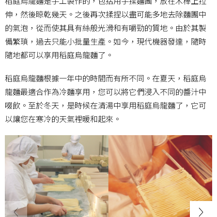
稻庭烏龍麵是手工製作的，包括用手揉麵團，放在木棒上拉
伸，然後晾乾幾天。之後再次揉捏以盡可能多地去除麵團中
的氣泡，從而使其具有絲般光滑和有嚼勁的質地。由於其製
備繁瑣，過去只能小批量生產。如今，現代機器發達，隨時
隨地都可以享用稻庭烏龍麵了。
稻庭烏龍麵根據一年中的時間而有所不同。在夏天，稻庭烏
龍麵最適合作為冷麵享用，您可以將它們浸入不同的醬汁中
啜飲。至於冬天，是時候在清湯中享用稻庭烏龍麵了，它可
以讓您在寒冷的天氣裡暖和起來。