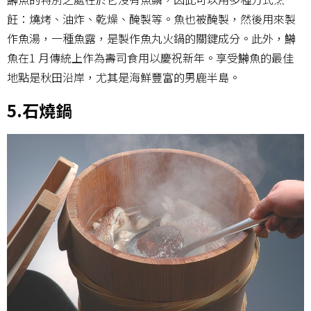
飪：燒烤、油炸、乾燥、醃製等。魚也被醃製，然後用來製
作魚湯，一種魚露，是製作魚丸火鍋的關鍵成分。此外，鰰
魚在1 月傳統上作為壽司食用以慶祝新年。享受鰰魚的最佳
地點是秋田沿岸，尤其是海鮮豐富的男鹿半島。
5.石燒鍋