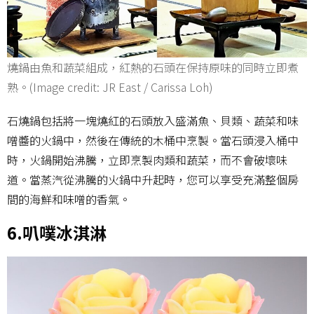
燒鍋由魚和蔬菜組成，紅熱的石頭在保持原味的同時立即煮
熟。(Image credit: JR East / Carissa Loh)
石燒鍋包括將一塊燒紅的石頭放入盛滿魚、貝類、蔬菜和味
噌醬的火鍋中，然後在傳統的木桶中烹製。當石頭浸入桶中
時，火鍋開始沸騰，立即烹製肉類和蔬菜，而不會破壞味
道。當蒸汽從沸騰的火鍋中升起時，您可以享受充滿整個房
間的海鮮和味噌的香氣。
6.叭噗冰淇淋