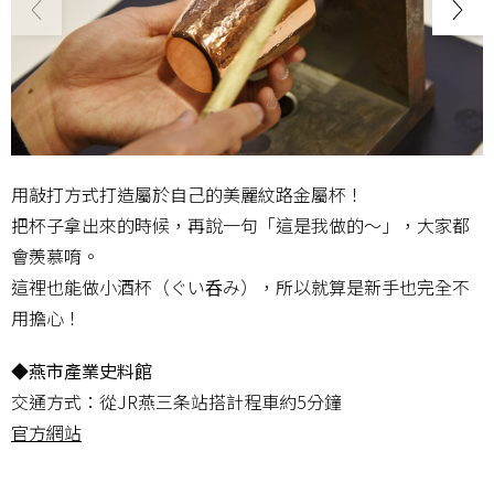
用敲打方式打造屬於自己的美麗紋路金屬杯！
把杯子拿出來的時候，再說一句「這是我做的～」，大家都
會羨慕唷。
這裡也能做小酒杯（ぐい呑み），所以就算是新手也完全不
用擔心！
◆燕市產業史料館
交通方式：從JR燕三条站搭計程車約5分鐘
官方網站