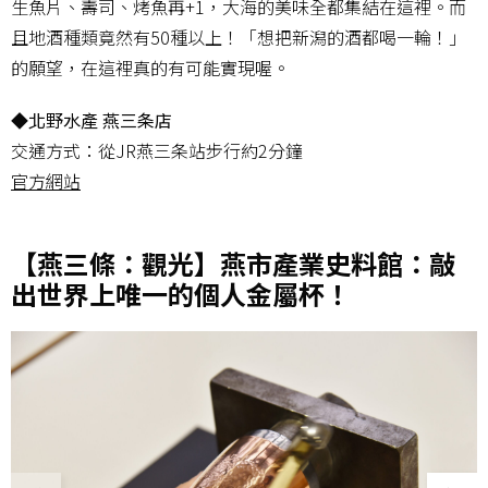
生魚片、壽司、烤魚再+1，大海的美味全都集結在這裡。而
且地酒種類竟然有50種以上！「想把新潟的酒都喝一輪！」
的願望，在這裡真的有可能實現喔。
◆北野水產 燕三条店
交通方式：從JR燕三条站步行約2分鐘
官方網站
【燕三條：觀光】燕市產業史料館：敲
出世界上唯一的個人金屬杯！