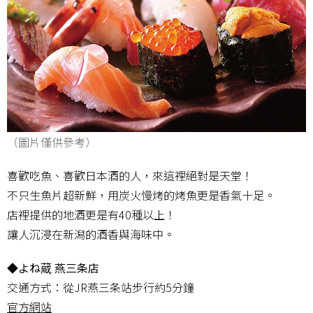
（圖片僅供參考）
喜歡吃魚、喜歡日本酒的人，來這裡絕對是天堂！
不只生魚片超新鮮，用炭火慢烤的烤魚更是香氣十足。
店裡提供的地酒更是有40種以上！
讓人沉浸在新潟的酒香與海味中。
◆よね蔵 燕三条店
交通方式：從JR燕三条站步行約5分鐘
官方網站