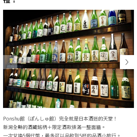
Ponshu館（ぽんしゅ館）完全就是日本酒迷的天堂！
新潟全縣的酒藏銘柄＋限定酒款排滿一整面牆。
一次兌換5個代幣，最多可以品飲到5杯的品酒小旅行。