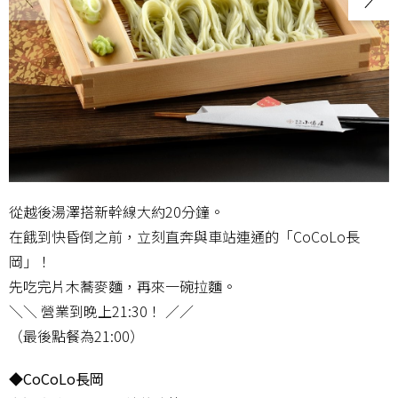
從越後湯澤搭新幹線大約20分鐘。
在餓到快昏倒之前，立刻直奔與車站連通的「CoCoLo長
岡」！
先吃完片木蕎麥麵，再來一碗拉麵。
＼＼ 營業到晚上21:30！ ／／
（最後點餐為21:00）
◆CoCoLo長岡