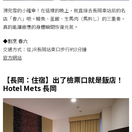
滑完雪的小確幸！在這樣的晚上，就直接去長岡車站前的名
店「春六」吧。鰻魚、釜飯、生馬肉（馬刺し）的三重奏，
真的能讓疲憊的身體瞬間恢復元氣。
◆割烹 春六
交通方式：從JR長岡站東口步行約3分鐘
官方網站
【長岡：住宿】出了檢票口就是飯店！
Hotel Mets 長岡