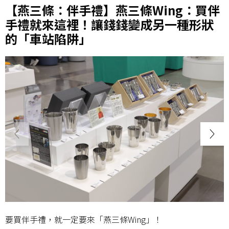
【燕三條：伴手禮】燕三條Wing：買伴
手禮就來這裡！讓錢錢變成另一種形狀
的「車站陷阱」
要買伴手禮，就一定要來「燕三條Wing」！