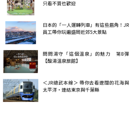
只看不買也歡迎
日本的「一人運轉列車」有這些眉角！JR
員工帶你玩遍盛岡近郊5大景點
問問湯守「這個溫泉」的魅力 第8彈
【酸湯溫泉旅館】
＜JR總武本線＞ 帶你去看遼闊的花海與
太平洋・連結東京與千葉縣