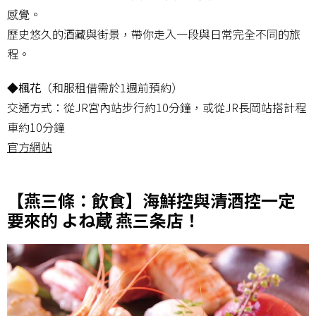
感覺。
歷史悠久的酒藏與街景，帶你走入一段與日常完全不同的旅
程。
◆楓花
（和服租借需於1週前預約）
交通方式：從JR宮內站步行約10分鐘，或從JR長岡站搭計程
車約10分鐘
官方網站
【燕三條：飲食】海鮮控與清酒控一定
要來的 よね蔵 燕三条店！