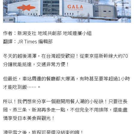
作者：新潟支社 地域共創部 地域連攜小組
翻譯：JR Times 編輯部
冬天的越後湯澤，在台灣超受歡迎！從東京搭新幹線大約70
分鐘就能抵達，交通非常方便！
但最近，車站周邊的餐廳都大爆滿，有時甚至要等超過1小時
才能吃到飯……。
所以！我們想來分享一個避開用餐人潮的小秘訣！只要往長
岡、燕三条、新潟再多走一點，不但完全不用排隊，還能盡
情享受日本美食與觀光！
滑完雪之後，旅程可是還沒結束的唷！