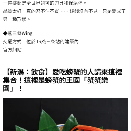
一整排都是全世界認可的刀具和保溫杯。
品質太好，真的忍不住不買…… 錢錢沒有不見，只是變成了
另一種形狀。
◆燕三條Wing
交通方式：位於JR燕三条站的建築內
官方網站
【新潟：飲食】愛吃螃蟹的人請來這裡
集合！這裡是螃蟹的王國「蟹蟹樂
園」！