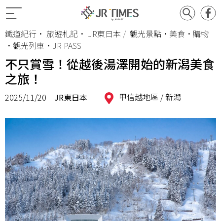
鐵道紀行
•
旅遊札記
•
JR東日本
觀光景點•美食•購物
•觀光列車•JR PASS
不只賞雪！從越後湯澤開始的新潟美食
之旅！
甲信越地區 /
新潟
2025/11/20
JR東日本