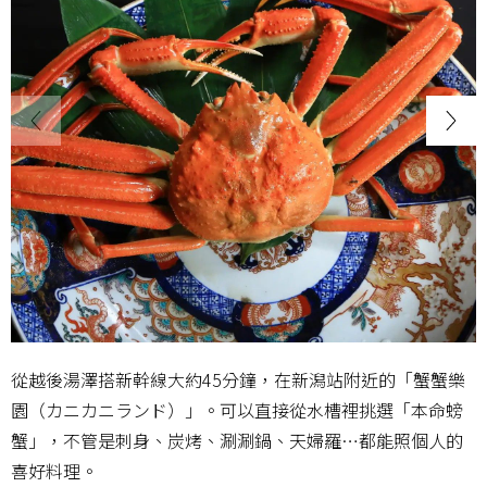
從越後湯澤搭新幹線大約45分鐘，在新潟站附近的「蟹蟹樂
園（カニカニランド）」。可以直接從水槽裡挑選「本命螃
蟹」，不管是刺身、炭烤、涮涮鍋、天婦羅…都能照個人的
喜好料理。