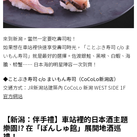
來到新潟，當然一定要吃壽司啦！
如果想在車站裡快速享受壽司時光，「ことぶき寿司 c/o ま
いもん寿司」就是最好的選擇。佐渡銀鮭、黑喉、白蝦、海
膽、螃蟹…… 日本海的明星陣容一次到齊！
◆ことぶき寿司 c/o まいもん寿司（CoCoLo新潟店）
交通方式：JR新潟站建築內 CoCoLo 新潟 WEST SIDE 1F
官方網站
【新潟：伴手禮】車站裡的日本酒主題
樂園!? 在「ぽんしゅ館」展開地酒巡
禮！