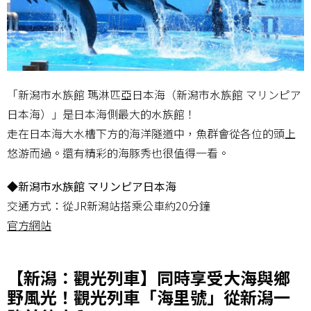
「新潟市水族館 瑪淋匹亞日本海（新潟市水族館 マリンピア
日本海）」是日本海側最大的水族館！
走在日本海大水槽下方的海洋隧道中，魚群會從各位的頭上
悠游而過。還有精彩的海豚秀也很值得一看。
◆新潟市水族館 マリンピア日本海
交通方式：從JR新潟站搭乘公車約20分鐘
官方網站
【新潟：觀光列車】同時享受大海與鄉
野風光！觀光列車「海里號」從新潟一