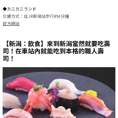
◆カニカニランド
交通方式：從JR新潟站步行約4分鐘
官方網站
【新潟：飲食】來到新潟當然就要吃壽
司！在車站內就能吃到本格的職人壽
司！