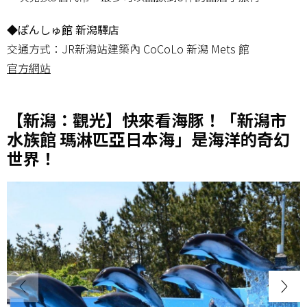
◆ぽんしゅ館 新潟驛店
交通方式：JR新潟站建築內 CoCoLo 新潟 Mets 館
官方網站
【新潟：觀光】快來看海豚！「新潟市
水族館 瑪淋匹亞日本海」是海洋的奇幻
世界！