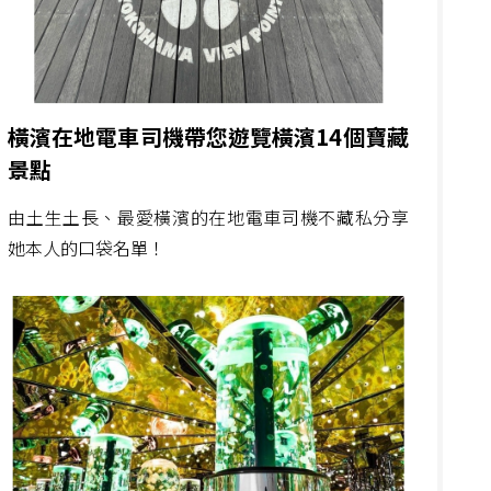
橫濱在地電車司機帶您遊覽橫濱14個寶藏
景點
由土生土長、最愛橫濱的在地電車司機不藏私分享
她本人的口袋名單！