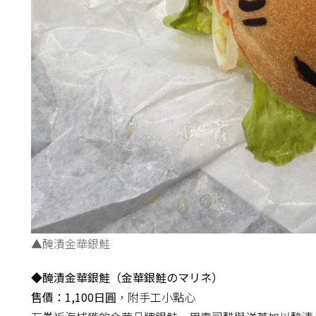
▲醃漬金華銀鮭
◆醃漬金華銀鮭（金華銀鮭のマリネ）
售價：1,100日圓
，附手工小點心