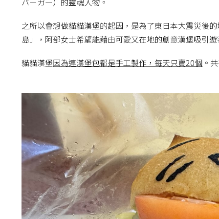
バーガー）的靈魂人物。
之所以會想做貓貓漢堡的起因，是為了東日本大震災後的
島」，阿部女士希望能藉由可愛又在地的創意漢堡吸引遊
貓貓漢堡
因為連漢堡包都是手工製作，每天只賣20個
。共