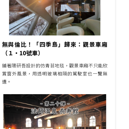
無與倫比！「四季島」歸來：觀景車廂
（１・10號車）
鋪著隈研吾設計的仿青苔地毯，觀景車廂不只能欣
賞窗外風景，用透明玻璃相隔的駕駛室也一覽無
遺。