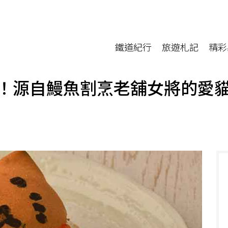
鐵道紀行
旅遊札記
精彩
！源自鰻魚割烹老舖女將的愛