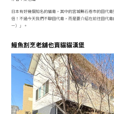
日本有好幾個知名的貓島，其中的宮城縣石卷市的田代島
倍！不過今天我們不聊田代島，而是要介紹在前往田代島
ー）」。
鰻魚割烹老舖也賣貓貓漢堡