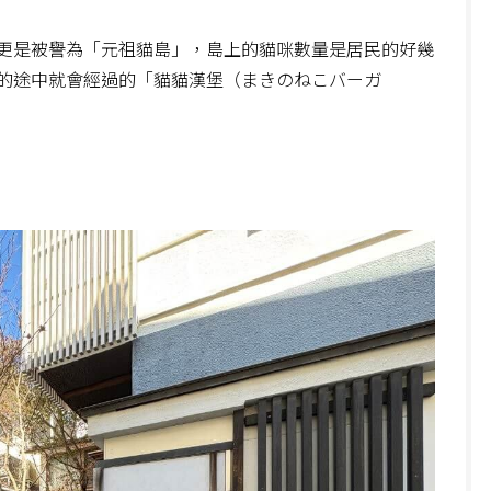
更是被譽為「元祖貓島」，島上的貓咪數量是居民的好幾
的途中就會經過的「貓貓漢堡（まきのねこバーガ