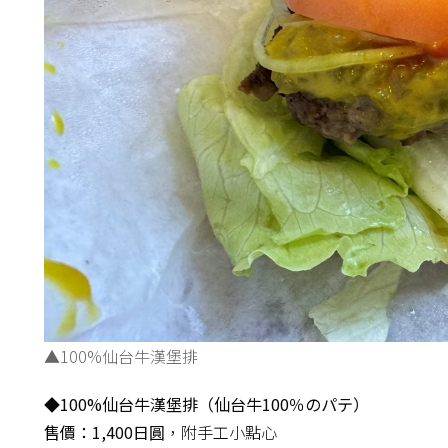
▲100%仙台牛漢堡排
◆100%仙台牛漢堡排（仙台牛100％のパテ）
售價：1,400日圓
，附手工小點心