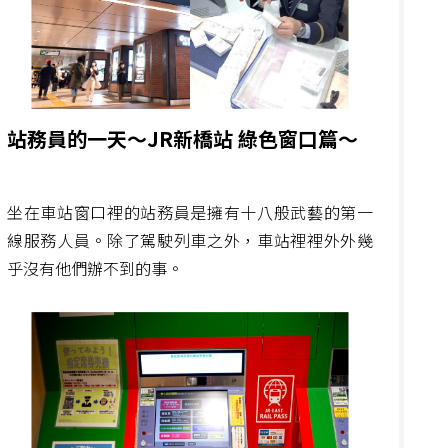
站務員的一天～JR新橋站 綠色窗口篇～
坐在車站窗口裡的站務員是擁有十八般武藝的第一
線服務人員。除了駕駛列車之外，車站裡裡外外幾
乎沒有他們辦不到的事。