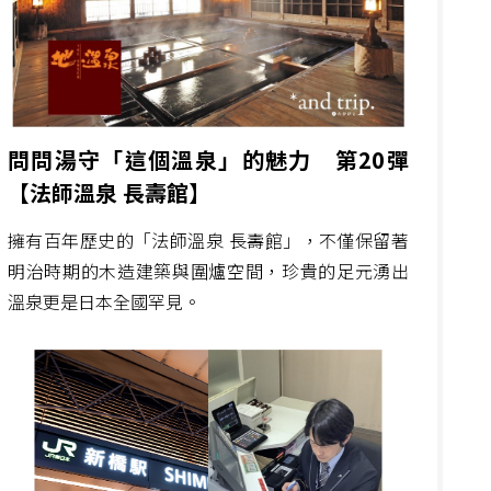
問問湯守「這個溫泉」的魅力 第20彈
【法師溫泉 長壽館】
擁有百年歷史的「法師溫泉 長壽館」，不僅保留著
明治時期的木造建築與圍爐空間，珍貴的足元湧出
溫泉更是日本全國罕見。