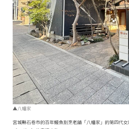
▲八幡家
宮城縣石卷市的百年鰻魚割烹老舖「八幡家」的第四代女