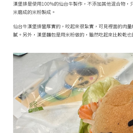
漢堡排是使用100%的仙台牛製作，不添加其他混合物
米磨成的米粉製成。
仙台牛漢堡排蠻厚實的，咬起來很紮實，可見裡面的肉量
膩。另外，漢堡麵包是用米粉做的，雖然吃起來比較乾也