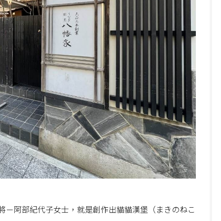
將－阿部紀代子女士，就是創作出貓貓漢堡（まきのねこ