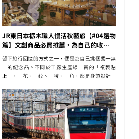
JR東日本栃木職人慢活秋藝旅【#04選物
篇】文創商品必買推薦，為自己的收藏留
下點滴紀錄
留下旅行回憶的方式之一，便是為自己挑個獨一無
二的紀念品。不同於工廠生產線一貫的「複製貼
上」，一花、一紋、一稜、一角，都是身兼設計師
的店主傾注心力與感情的傑作。是商品，更是作
品！