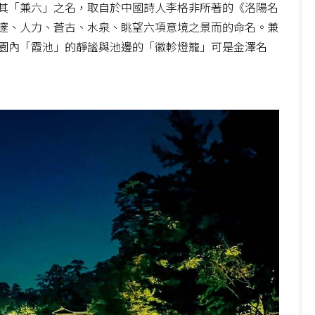
其「兼六」之名，取自於中國詩人李格非所著的《洛陽名
邃、人力、蒼古、水泉、眺望六項意境之景而的命名。兼
園內「霞池」的靜謐與池邊的「徽軫燈籠」可是金澤名