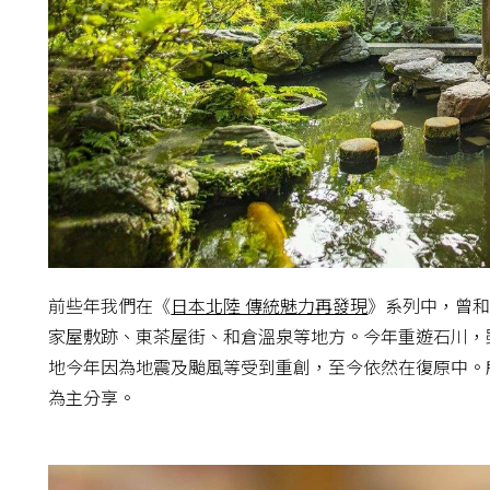
前些年我們在《
日本北陸 傳統魅力再發現
》系列中，曾
家屋敷跡、東茶屋街、和倉溫泉等地方。今年重遊石川，
地今年因為地震及颱風等受到重創，至今依然在復原中。
為主分享。