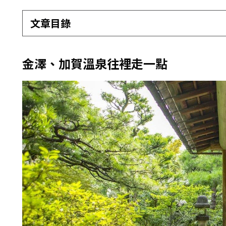
文章目錄
金澤、加賀溫泉往裡走一點