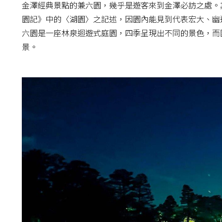
金澤經典景點的兼六園，幾乎是遊客來到金澤必訪之處。
園記》中的〈湖園〉之記述，因園內能見到代表宏大、幽
六園是一座林泉迴遊式庭園，四季呈現出不同的景色，而
景。