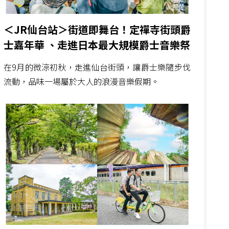
＜JR仙台站＞街道即舞台！定禪寺街頭爵
士嘉年華 、走進日本最大規模爵士音樂祭
在9月的微涼初秋，走進仙台街頭，讓爵士樂隨步伐
流動，品味一場屬於大人的浪漫音樂假期。