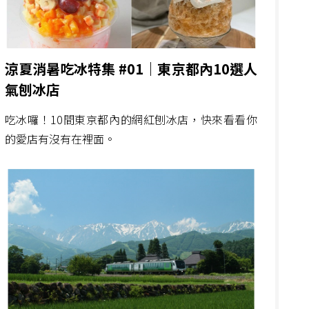
涼夏消暑吃冰特集 #01｜東京都內10選人
氣刨冰店
吃冰囉！10間東京都內的網紅刨冰店，快來看看你
的愛店有沒有在裡面。