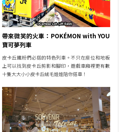
帶來微笑的火車：POKÉMON with YOU
寶可夢列車
皮卡丘鐵粉們必搭的特色列車。不只在座位和地板
上可以找到皮卡丘剪影和腳印，遊戲車廂裡更有數
十隻大大小小皮卡丘絨毛娃娃陪你搭車！