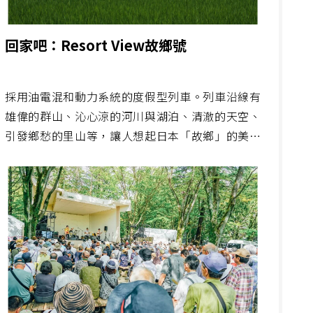
回家吧：Resort View故鄉號
採用油電混和動力系統的度假型列車。列車沿線有
雄偉的群山、沁心涼的河川與湖泊、清澈的天空、
引發鄉愁的里山等，讓人想起日本「故鄉」的美麗
風景延綿。