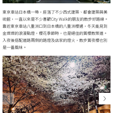
東京車站日本橋一帶，座落了不少西式建築、都會建築與美
術館，一直以來是不少喜歡City Walk的朋友的散步好路線。
靠近東京車站八重洲口到日本橋的八重洲櫻通，冬天能見到
金燦燦的浪漫點燈，櫻花季節時，也是絕佳的賞櫻散策道。
入夜後搭配道路兩側的路燈及店家的燈火，散步賞夜櫻也別
是一番風味。