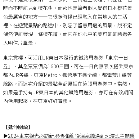
時而不時能見到櫻花樹，而那也是筆者個人覺得日本櫻花景
色最厲害的地方——它很多時候已經融入在當地人的生活
裡。在遊覽景點的路途中，別忘了留意周遭的風景，說不定
偶然便能發現一條櫻花道，而它在你心中的美可能能勝過各
大明信片風景。
東京賞櫻，可活用JR東日本發行的鐵路周遊券「
東京一日
券
」，其全票票價為1600日圓，可在一日內無限次搭乘東京
都內JR各線、東京Metro、都營地下鐵全線、都電荒川線等
線路。而這次介紹的景點全都囊括在這張周遊券中。當然，
如果是手持有JR東日本的其他鐵路周遊券，亦可在有效期間
內活用起來，在東京好好賞櫻。
【延伸閱讀】
▶
2024東京觀光必訪新地標推薦 從溫泉錢湯到沈浸式主題樂