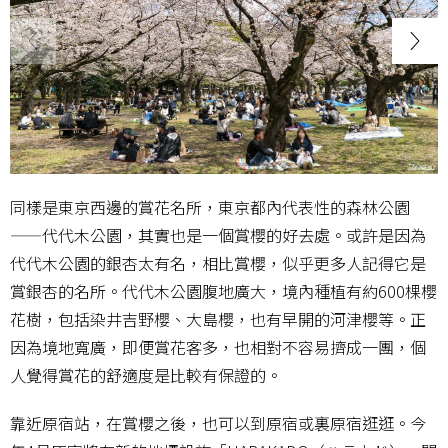
同樣是東京西邊的賞花名所，東京都內代表性的森林公園
——代代木公園，其實也是一個賞櫻的好去處。或許是因為
代代木公園的銀杏太有名，相比賞櫻，似乎更多人記得它是
賞銀杏的名所。代代木公園腹地廣大，境內種植有約600棵櫻
花樹，包括染井吉野櫻、大島櫻，也有早開的河津櫻等。正
因為境地寬廣，即便賞花客多，也相對不容易擠成一團，個
人覺得賞花的舒適度是比較有保證的。
靠近原宿站，在賞櫻之後，也可以到原宿或裏原宿逛逛。今