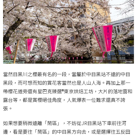
當然目黑川之櫻最有名的一段，當屬於中目黑站不遠的中目
黑段，而可想而知的賞花客當然也是人山人海。再加上那一
帶櫻花道旁還有星巴克臻選®東京烘焙工坊，大片的落地窗和
露台等，都是賞櫻絕佳角度，人氣爆表一位難求還真不誇
張。
如果想要稍微遠離「鬧區」，不妨從JR目黑站下車前往河
邊，看是要往「鬧區」的中目黑方向去，或是選擇往五反田