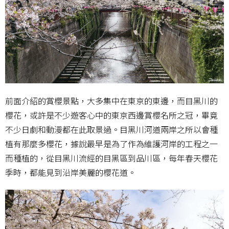
前面介紹的賞櫻景點，大多集中在東京的東邊，而目黑川的
櫻花，或許是不少遊客心中的東京西邊賞櫻名所之冠，畢竟
不少日劇和動漫都在此取景過。目黑川河道兩岸之所以會種
植有那麼多櫻花，據說最早是為了作為維護河岸的工程之一
而種植的，從目黑川流經的目黑區到品川區，每年春天櫻花
季時，都能見到沿岸美麗的櫻花道。