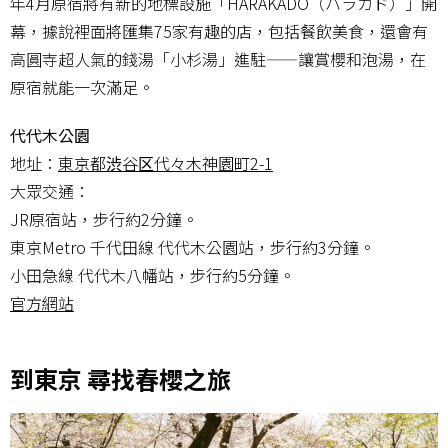
年4月原宿將有新的地標設施「HARAKADO（ハラカド）」開
幕，據說裡面將匯集75家有趣的店，包括餐飲美食，還會有
高圓寺超人氣的錢湯「小杉湯」進駐——讓賞櫻和泡湯，在
原宿就能一次滿足。
代代木公園
地址：
東京都渋谷区代々木神園町2-1
大眾交通：
JR原宿站，步行約2分鐘。
東京Metro 千代田線 代代木公園站，步行約3分鐘。
小田急線 代代木八幡站，步行約5分鐘。
官方網站
到東京 尋找春櫻之旅