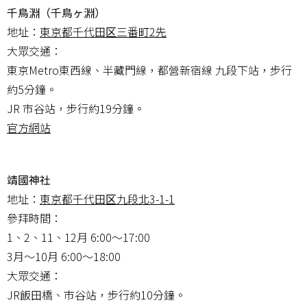
千鳥淵（千鳥ヶ淵）
地址：
東京都千代田区三番町2先
大眾交通：
東京Metro東西線、半藏門線，都營新宿線 九段下站，步行
約5分鐘。
JR 市谷站，步行約19分鐘。
官方網站
靖國神社
地址：
東京都千代田区九段北3-1-1
參拜時間：
1、2、11、12月 6:00～17:00
3月〜10月 6:00～18:00
大眾交通：
JR飯田橋、市谷站，步行約10分鐘。