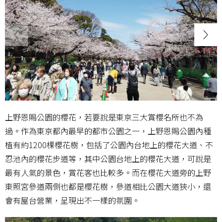
上野恩賜公園的櫻花，若要說是東京三大賞櫻名所也不為
過。作為東京都內最早的都市公園之一，上野恩賜公園內種
植有約1200棵櫻花樹，包括了公園內台地上的櫻花大道、不
忍池內的櫻花步道等，其中公園台地上的櫻花大道，可說是
最有人氣的景色，賞花客也比較多。而在櫻花大道旁的上野
東照宮參道兩側也都是櫻花樹，參道相比公園大道狹小，還
會有屋台營業，呈現出不一樣的氛圍。