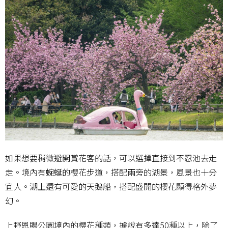
如果想要稍微避開賞花客的話，可以選擇直接到不忍池去走
走。境內有蜿蜒的櫻花步道，搭配兩旁的湖景，風景也十分
宜人。湖上還有可愛的天鵝船，搭配盛開的櫻花顯得格外夢
幻。
上野恩賜公園境內的櫻花種類，據說有多達50種以上，除了