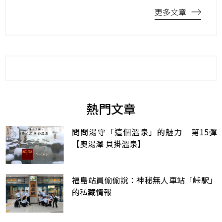
更多文章
熱門文章
問問湯守「這個溫泉」的魅力 第15彈
【奧湯澤 貝掛溫泉】
福島站員偷偷說：神秘無人車站「峠駅」
的私藏情報