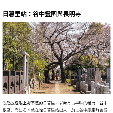
日暮里站：谷中靈園與長明寺
說起就距離上野不遠的日暮里，以頗有古早味的老街「谷中
銀座」而出名。就在從日暮里站出來，前往谷中銀座時會從