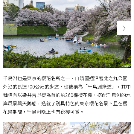
千鳥淵也是東京的櫻花名所之一，自靖國通沿著北之丸公園
外沿的長達700公尺的步道，也被稱為「千鳥淵綠道」，其中
種植有以染井吉野櫻為首的約260棵櫻花樹，搭配千鳥淵的水
岸風景與天鵝船，造就了別具特色的東京櫻花名景。且在櫻
花祭期間，千鳥淵晚上也有夜櫻可賞。