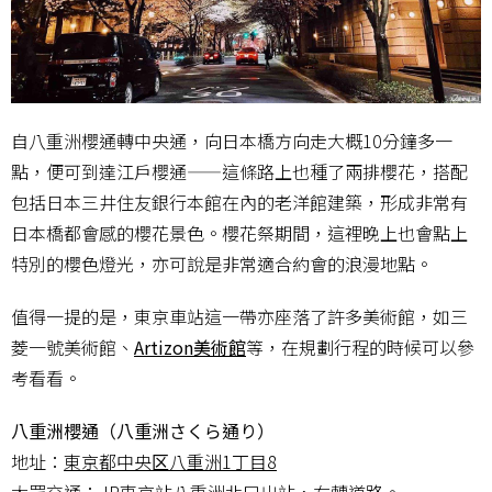
自八重洲櫻通轉中央通，向日本橋方向走大概10分鐘多一
點，便可到達江戶櫻通——這條路上也種了兩排櫻花，搭配
包括日本三井住友銀行本館在內的老洋館建築，形成非常有
日本橋都會感的櫻花景色。櫻花祭期間，這裡晚上也會點上
特別的櫻色燈光，亦可說是非常適合約會的浪漫地點。
值得一提的是，東京車站這一帶亦座落了許多美術館，如三
菱一號美術館、
Artizon美術館
等，在規劃行程的時候可以參
考看看。
八重洲櫻通（八重洲さくら通り）
地址：
東京都中央区八重洲1丁目8
大眾交通：JR東京站八重洲北口出站，右轉道路。