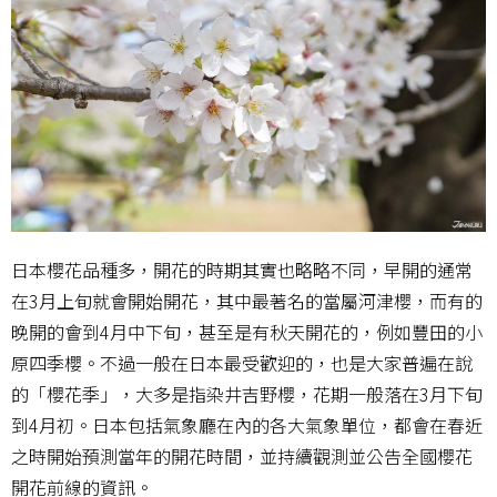
日本櫻花品種多，開花的時期其實也略略不同，早開的通常
在3月上旬就會開始開花，其中最著名的當屬河津櫻，而有的
晚開的會到4月中下旬，甚至是有秋天開花的，例如豐田的小
原四季櫻。不過一般在日本最受歡迎的，也是大家普遍在說
的「櫻花季」，大多是指染井吉野櫻，花期一般落在3月下旬
到4月初。日本包括氣象廳在內的各大氣象單位，都會在春近
之時開始預測當年的開花時間，並持續觀測並公告全國櫻花
開花前線的資訊。