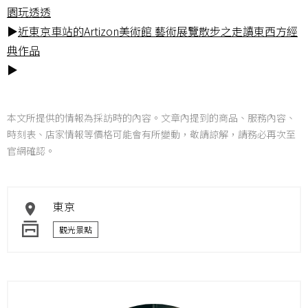
園玩透透
▶
近東京車站的Artizon美術館 藝術展覽散步之走讀東西方經
典作品
▶
本文所提供的情報為採訪時的內容。文章內提到的商品、服務內容、
時刻表、店家情報等價格可能會有所變動，敬請諒解，請務必再次至
官網確認。
東京
觀光景點