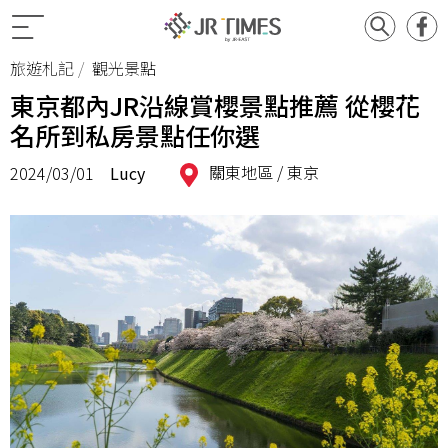
旅遊札記
觀光景點
東京都內JR沿線賞櫻景點推薦 從櫻花
名所到私房景點任你選
關東地區 /
東京
2024/03/01
Lucy