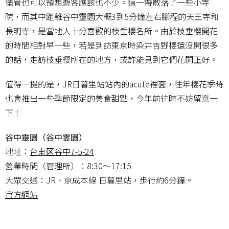
儘管也可以預想遊客應該也不少。這一帶散落了一些小寺
院，而其中距離谷中靈園大概3到5分鐘左右腳程的天王寺和
長明寺，是當地人十分喜歡的枝垂櫻名所。由於枝垂櫻開花
的時間相對早一些，若是到訪東京時染井吉野櫻還沒開很多
的話，走訪枝垂櫻所在的地方，或許能見到它們花開正好。
值得一提的是，JR日暮里站站內的acute裡面，往年櫻花季時
也會推出一些季節限定的美食甜點，今年前往時不妨留意一
下！
谷中靈園（谷中霊園）
地址：
台東区谷中7-5-24
營業時間（管理所）：8:30～17:15
大眾交通：JR、京成本線 日暮里站，步行約6分鐘。
官方網站