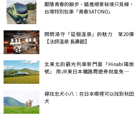
跟隨青春的腳步，踏進絕景秘境只見線，
台灣特別包車「青春SATONO」
問問湯守「這個溫泉」的魅力 第20彈
【法師溫泉 長壽館】
北東北的觀光列車新門面「Hinabi陽旅
號」 用JR東日本鐵路周遊券就能免費搭
乘！
尋找忠犬小八：在日本哪裡可以找到秋田
犬