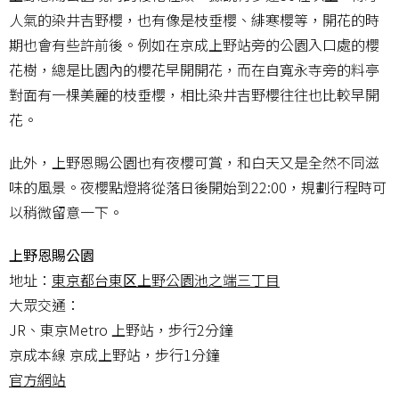
人氣的染井吉野櫻，也有像是枝垂櫻、緋寒櫻等，開花的時
期也會有些許前後。例如在京成上野站旁的公園入口處的櫻
花樹，總是比園內的櫻花早開開花，而在自寬永寺旁的料亭
對面有一棵美麗的枝垂櫻，相比染井吉野櫻往往也比較早開
花。
此外，上野恩賜公園也有夜櫻可賞，和白天又是全然不同滋
味的風景。夜櫻點燈將從落日後開始到22:00，規劃行程時可
以稍微留意一下。
上野恩賜公園
地址：
東京都台東区上野公園池之端三丁目
大眾交通：
JR、東京Metro 上野站，步行2分鐘
京成本線 京成上野站，步行1分鐘
官方網站