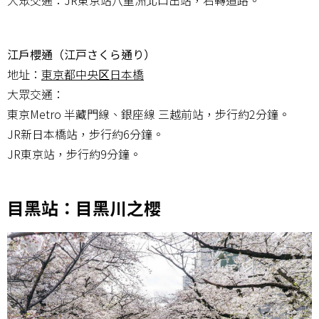
江戶櫻通（江戸さくら通り）
地址：
東京都中央区日本橋
大眾交通：
東京Metro 半藏門線、銀座線 三越前站，步行約2分鐘。
JR新日本橋站，步行約6分鐘。
JR東京站，步行約9分鐘。
目黑站：目黑川之櫻