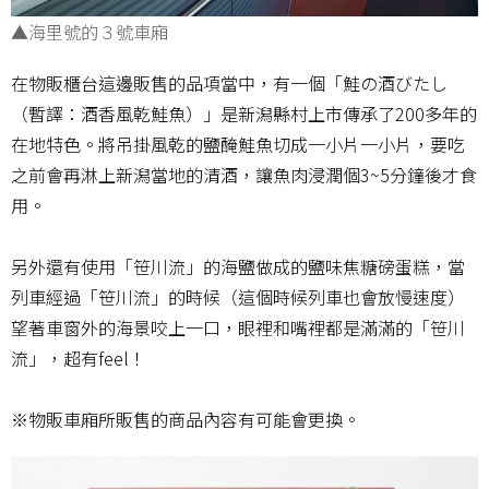
▲海里號的３號車廂
在物販櫃台這邊販售的品項當中，有一個「鮭の酒びたし
（暫譯：酒香風乾鮭魚）」是新潟縣村上市傳承了200多年的
在地特色。將吊掛風乾的鹽醃鮭魚切成一小片一小片，要吃
之前會再淋上新潟當地的清酒，讓魚肉浸潤個3~5分鐘後才食
用。
另外還有使用「笹川流」的海鹽做成的鹽味焦糖磅蛋糕，當
列車經過「笹川流」的時候（這個時候列車也會放慢速度）
望著車窗外的海景咬上一口，眼裡和嘴裡都是滿滿的「笹川
流」，超有feel！
※物販車廂所販售的商品內容有可能會更換。