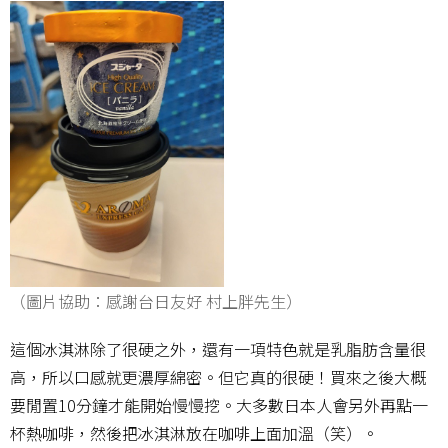
（圖片協助：感謝台日友好 村上胖先生）
這個冰淇淋除了很硬之外，還有一項特色就是乳脂肪含量很
高，所以口感就更濃厚綿密。但它真的很硬！買來之後大概
要閒置10分鐘才能開始慢慢挖。大多數日本人會另外再點一
杯熱咖啡，然後把冰淇淋放在咖啡上面加溫（笑）。