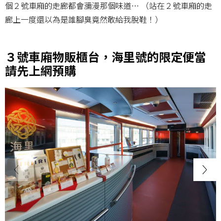
個２號車廂的走廊都會瀰漫那個味道… （站在２號車廂的走
廊上一度還以為是誰腳臭竟然敢給我脫鞋！）
３號車廂物販櫃台，海里號的限定便當
請先上網預購