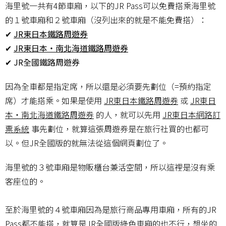
海里號一共有4節車廂，以下的JR Pass可以免費搭乘海里號
的１號車廂和２號車廂（沒列出來的就是不能免費搭）：
✔
JR東日本鐵路周遊券
✔
JR東日本・南北海道鐵路周遊券
✔ JR全國鐵路周遊券
因為全車都是指定席，所以還是必須要先劃位（=預約指定
席）才能搭乘。如果是使用
JR東日本鐵路周遊券
或
JR東日
本・南北海道鐵路周遊券
的人，就可以先用
JR東日本網路訂
票系統
事先劃位，就算這張周遊券是在旅行社買的也都可
以。但JR全國版的就無法從這個網頁劃位了。
海里號的３號車廂是物販櫃台兼活空間，所以這裡是沒有乘
客座位的。
至於海里號的４號車廂因為是旅行商品專用車廂，所有的JR
Pass都不能搭，就算是JR全國版綠色車廂的也不行，想坐的