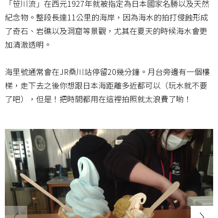
「笹川流」在西元1927年就被指定為日本國家名勝以及天然
紀念物。整段長達11公里的海岸，因為海水的拍打侵蝕形成
了奇石、岩礁以及洞窟等景觀，尤其在夏天的時候海水會更
加清澈透明。
海里號通常會在JR桑川站停留20幾分鐘。月台旁邊有一個樓
梯，走下去之後你想跟日本海距離多近都可以（玩水就不要
了吧），但是！把時間都用在這裡拍照就太浪費了喲！