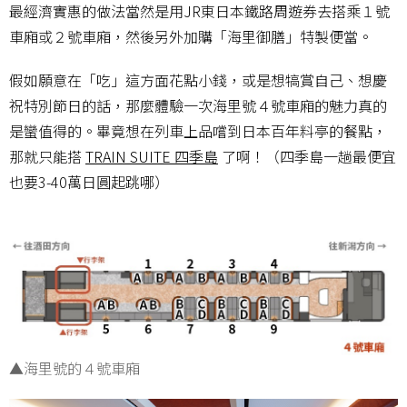
最經濟實惠的做法當然是用JR東日本鐵路周遊券去搭乘１號
車廂或２號車廂，然後另外加購「海里御膳」特製便當。
假如願意在「吃」這方面花點小錢，或是想犒賞自己、想慶
祝特別節日的話，那麼體驗一次海里號４號車廂的魅力真的
是蠻值得的。畢竟想在列車上品嚐到日本百年料亭的餐點，
那就只能搭
TRAIN SUITE 四季島
了啊！（四季島一趟最便宜
也要3-40萬日圓起跳哪）
▲海里號的４號車廂