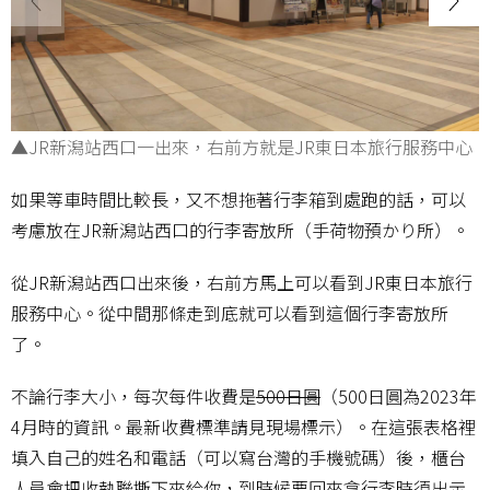
▲JR新潟站西口一出來，右前方就是JR東日本旅行服務中心
如果等車時間比較長，又不想拖著行李箱到處跑的話，可以
考慮放在JR新潟站西口的行李寄放所（手荷物預かり所）。
從JR新潟站西口出來後，右前方馬上可以看到JR東日本旅行
服務中心。從中間那條走到底就可以看到這個行李寄放所
了。
不論行李大小，每次每件收費是
500日圓
（500日圓為2023年
4月時的資訊。最新收費標準請見現場標示）。在這張表格裡
填入自己的姓名和電話（可以寫台灣的手機號碼）後，櫃台
人員會把收執聯撕下來給你，到時候要回來拿行李時須出示