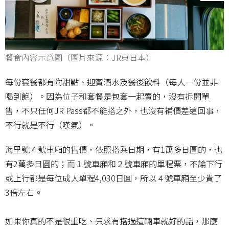
餐食內容示意圖（圖片來源：JR東日本）
每份套餐都有附甜點、迎賓酒水及餐後飲料（每人一份並非
喝到飽）。因為位子和套餐是包套一起賣的，沒有拆開單
售，不只任何JR Pass都不能搭之外，也沒有補價差這回事，
不行就是不行（嘆氣）。
海里號４號車廂的售價，依照搭乘日期，有1萬多日圓的，也
有2萬多日圓的；而１號車廂和２號車廂的單程票，不論下行
或上行都是每位成人單程4,030日圓，所以４號車廂至少貴了
3倍左右。
如果你真的不是很重吃、只求有搭過這輛車就好的話，那麼