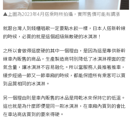
▲上圖為2023年4月搭乘時所拍攝，實際售價可能有調漲
就跟台灣人到錢櫃唱歌一定要點水餃一樣，日本人搭新幹線
的時候，必買的就是這個超級無敵硬的冰淇淋！
之所以會做得這麼硬的其中一個理由，是因為這是專供新幹
線車內販售的商品，生產製造商特別降低了冰淇淋裡面的空
氣含量，讓冰淇淋不容易融化。所以當服務人員推著推車，
緩步經過一節又一節車廂的時候，都能保證所有乘客可以買
到品質相同的冰淇淋。
另一個理由則是車內販售的冰品是用乾冰來保持它的低溫。
這也就是為什麼即便是同一款冰淇淋，在車廂內買到的會比
在車站商店買到的要來得硬。