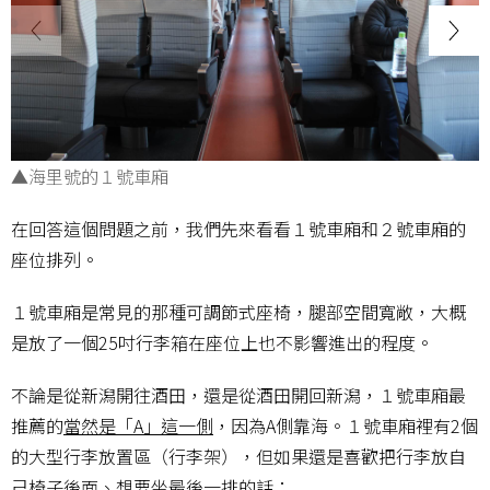
▲海里號的１號車廂
在回答這個問題之前，我們先來看看１號車廂和２號車廂的
座位排列。
１號車廂是常見的那種可調節式座椅，腿部空間寬敞，大概
是放了一個25吋行李箱在座位上也不影響進出的程度。
不論是從新潟開往酒田，還是從酒田開回新潟，１號車廂最
推薦的
當然是「A」這一側
，因為A側靠海。１號車廂裡有2個
的大型行李放置區（行李架），但如果還是喜歡把行李放自
己椅子後面、想要坐最後一排的話：