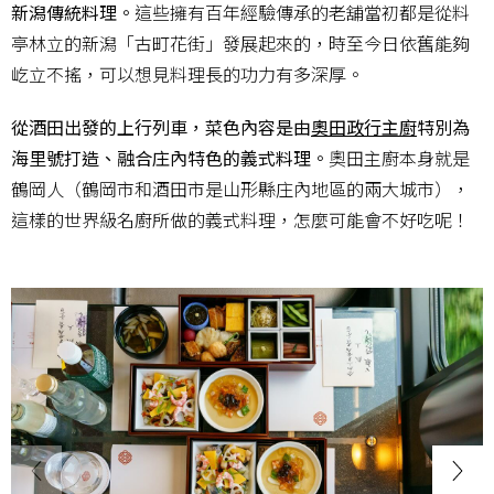
新潟傳統料理。
這些擁有百年經驗傳承的老舖當初都是從料
亭林立的新潟「古町花街」發展起來的，時至今日依舊能夠
屹立不搖，可以想見料理長的功力有多深厚。
從酒田出發的上行列車，菜色內容是由
奧田政行主廚
特別為
海里號打造、融合庄內特色的義式料理。
奧田主廚本身就是
鶴岡人（鶴岡市和酒田市是山形縣庄內地區的兩大城市），
這樣的世界級名廚所做的義式料理，怎麼可能會不好吃呢！