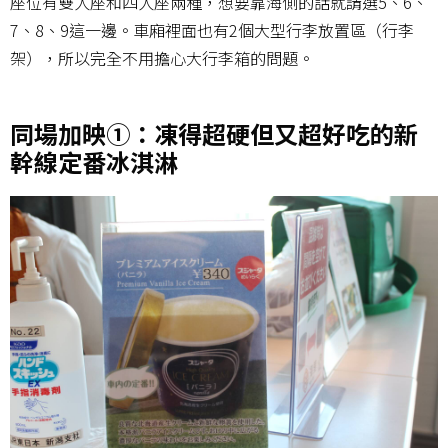
座位有雙人座和四人座兩種，想要靠海側的話就請選5、6、
7、8、9這一邊。車廂裡面也有2個大型行李放置區（行李
架），所以完全不用擔心大行李箱的問題。
同場加映①：凍得超硬但又超好吃的新
幹線定番冰淇淋