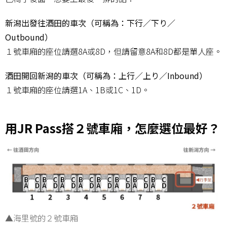
新潟出發往酒田的車次（可稱為：下行／下り／
Outbound）
１號車廂的座位請選8A或8D，但請留意8A和8D都是單人座。
酒田開回新潟的車次（可稱為：上行／上り／Inbound）
１號車廂的座位請選1A、1B或1C、1D。
用JR Pass搭２號車廂，怎麼選位最好？
▲海里號的２號車廂