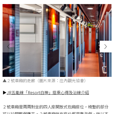
▲２號車廂的走廊（圖片來源：庄內觀光協會）
▶
JR五能線「Resort白神」搭乘心得及沿線介紹
２號車廂是兩兩對坐的四人座開放式包廂座位，椅墊的部分
可以拉開整個攤平。２號車廂所有座位都是靠海側，所以不