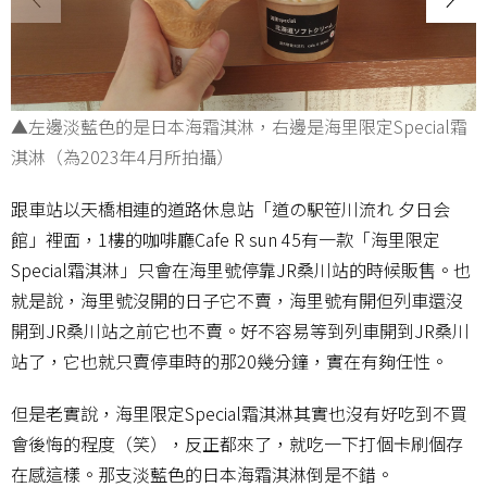
▲左邊淡藍色的是日本海霜淇淋，右邊是海里限定Special霜
淇淋（為2023年4月所拍攝）
跟車站以天橋相連的道路休息站「道の駅笹川流れ 夕日会
館」裡面，1樓的咖啡廳Cafe R sun 45有一款「海里限定
Special霜淇淋」只會在海里號停靠JR桑川站的時候販售。也
就是說，海里號沒開的日子它不賣，海里號有開但列車還沒
開到JR桑川站之前它也不賣。好不容易等到列車開到JR桑川
站了，它也就只賣停車時的那20幾分鐘，實在有夠任性。
但是老實說，海里限定Special霜淇淋其實也沒有好吃到不買
會後悔的程度（笑），反正都來了，就吃一下打個卡刷個存
在感這樣。那支淡藍色的日本海霜淇淋倒是不錯。