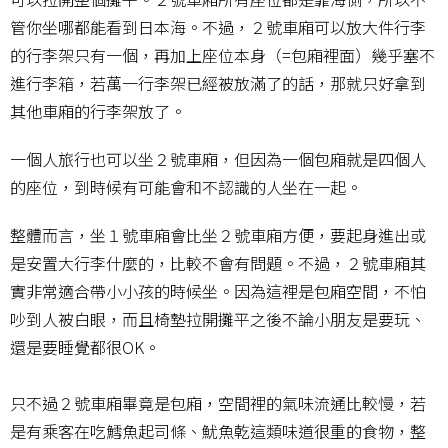
管你坐哪都能看到日本海。不過，２號車廂可以放大件行李
的行李架只有一個，再加上座位本身（=包廂裡面）幾乎塞不
進行李箱，若萬一行李架已經被放滿了的話，那就只好拿到
其他車廂的行李架放了。
一個人旅行也可以坐２號車廂，但因為一個包廂就是四個人
的座位，到時候有可能會和不認識的人坐在一起。
整體而言，坐１號車廂會比坐２號車廂方便，要起身進出或
是安置大行李什麼的，比較不會有問題。不過，２號車廂其
實非常適合帶小小孩的時候坐。因為這裡是包廂空間，不怕
吵到人被白眼，而且椅墊拉開攤平之後不論小朋友是要玩、
還是要睡覺都很OK。
只不過２號車廂畢竟是包廂，空間裡的氣味流通比較慢，若
是有乘客在吃鱈魚起司條、魷魚乾這類味道很重的食物，整