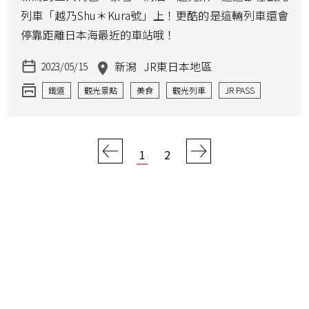
列車「越乃Shu＊Kura號」上！更酷的是這輛列車還會
停靠距離日本海最近的車站哦！
新潟
JR東日本地區
2023/05/15
鐵道
觀光景點
美食
觀光列車
JR PASS
鐵路便當
1
2