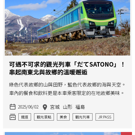
可遇不可求的觀光列車「だてSATONO」！
串起南東北與故鄉的溫暖邂逅
綠色代表故鄉的山與田野，藍色代表故鄉的海與天空。
車內的餐食和飲料更是本車乘客限定的在地故鄉美味。
宮城
山形
福島
2025/06/02
鐵道
觀光景點
美食
觀光列車
JR PASS
鐵路便當