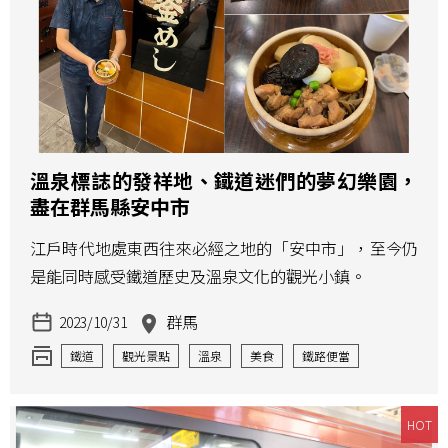
溫泉標誌的發祥地、鐵道迷們的夢幻樂園，
盡在群馬縣安中市
江戶時代地處東西往來必經之地的「安中市」，至今仍
是能同時感受鐵道歷史及溫泉文化的觀光小鎮。
群馬
2023/10/31
鐵道
觀光景點
溫泉
美食
鐵路便當
歷史
HOT