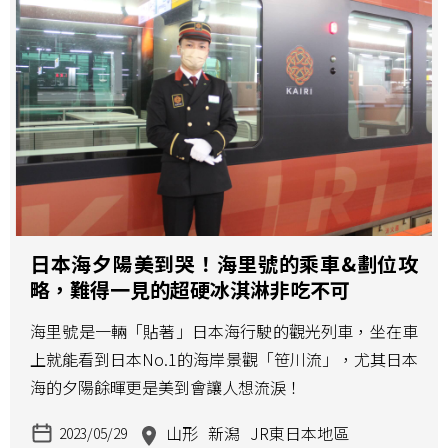
日本海夕陽美到哭！海里號的乘車&劃位攻
略，難得一見的超硬冰淇淋非吃不可
海里號是一輛「貼著」日本海行駛的觀光列車，坐在車
上就能看到日本No.1的海岸景觀「笹川流」，尤其日本
海的夕陽餘暉更是美到會讓人想流淚！
山形
新潟
JR東日本地區
2023/05/29