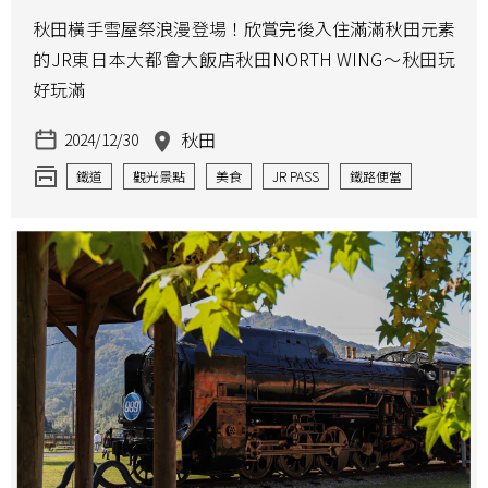
秋田橫手雪屋祭浪漫登場！欣賞完後入住滿滿秋田元素
的JR東日本大都會大飯店秋田NORTH WING～秋田玩
好玩滿
秋田
2024/12/30
鐵道
觀光景點
美食
JR PASS
鐵路便當
祭典