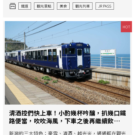
鐵道
觀光景點
美食
觀光列車
JR PASS
鐵路便當
HOT
清酒控們快上車！小酌幾杯吟釀，扒幾口鐵
路便當，吹吹海風，下車之後再繼續飲啦飲
啦
新潟的三大特色：豪雪、清酒、越光米，通通都在觀光