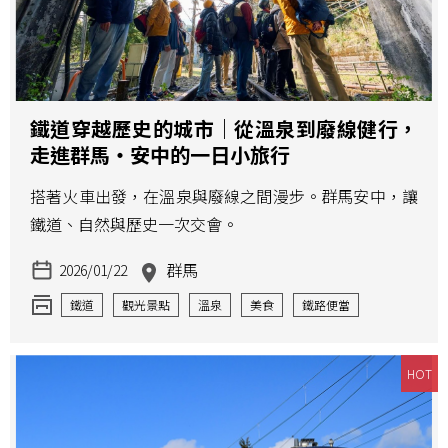
鐵道穿越歷史的城市｜從溫泉到廢線健行，
走進群馬・安中的一日小旅行
搭著火車出發，在溫泉與廢線之間漫步。群馬安中，讓
鐵道、自然與歷史一次交會。
群馬
2026/01/22
鐵道
觀光景點
溫泉
美食
鐵路便當
歷史
HOT