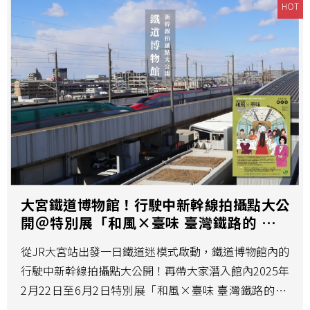
HOT
大宮鐵道博物館！行駛中新幹線拍攝點大公
開＠特別展「和風×臺味 臺灣鐵路的 飲食
文化」
從JR大宮站出發一日鐵道迷模式啟動，鐵道博物館內的
行駛中新幹線拍攝點大公開！再帶大家潛入館內2025年
2月22日至6月2日特別展「和風×臺味 臺灣鐵路的 飲
食文化」，一同來看看台鐵便當走向日本舞台。