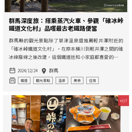
群馬深度旅：搭乘蒸汽火車、參觀「碓冰峠
鐵道文化村」品嚐最古老鐵路便當
群馬縣的觀光景點除了草津溫泉還推薦輕井澤附近的
「碓冰峠鐵道文化村」，在原本橫川到輕井澤之間的碓
冰線廢線之後改建，這個鐵道迷和小家庭都喜愛的主題
公園可參觀過去實際使用的車輛，更能搭乘迷你蒸汽火
群馬
2024/12/24
車、觀光小火車。
鐵道
觀光景點
溫泉
美食
住宿
觀光列車
JR PASS
鐵路便當
歷史
職人工藝
HOT