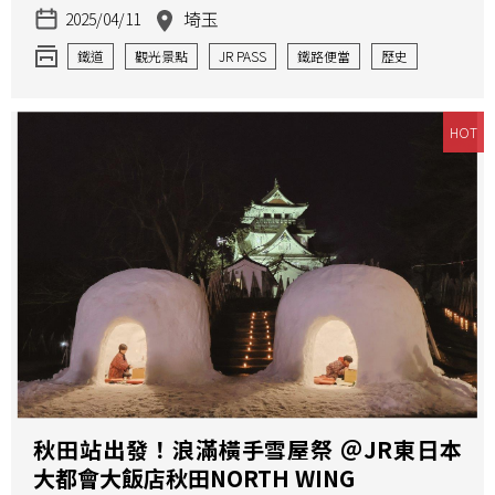
埼玉
2025/04/11
鐵道
觀光景點
JR PASS
鐵路便當
歷史
HOT
秋田站出發！浪滿橫手雪屋祭 ＠JR東日本
大都會大飯店秋田NORTH WING