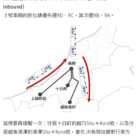
Inbound）
３號車廂的座位請優先選9D、9C，其次選9B、9A。
這裡要再提醒一次：往返十日町的越乃Shu＊Kura號，以及往
返越後湯澤的湯澤Shu＊Kura號，會在JR長岡站變更行車方