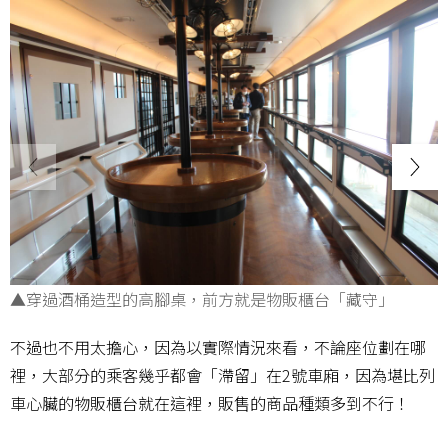
▲穿過酒桶造型的高腳桌，前方就是物販櫃台「藏守」
不過也不用太擔心，因為以實際情況來看，不論座位劃在哪
裡，大部分的乘客幾乎都會「滯留」在2號車廂，因為堪比列
車心臟的物販櫃台就在這裡，販售的商品種類多到不行！