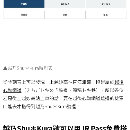
▲越乃Shu＊Kura時刻表
從時刻表上可以發現，上越妙高～直江津這一段是屬於
越後
心動鐵道
（えちごトキめき鉄道，簡稱トキ鉄），所以各位
若是從上越妙高站上車的話，要在越後心動鐵道這邊的檢票
口進去才搭得到越乃Shu＊Kura號喔。
越乃Shu＊Kura號可以用JR Pass免費搭