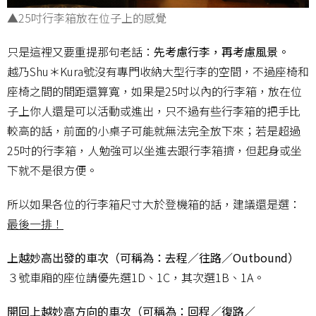
▲25吋行李箱放在位子上的感覺
只是這裡又要重提那句老話：
先考慮行李，再考慮風景。
越乃Shu＊Kura號沒有專門收納大型行李的空間，不過座椅和
座椅之間的間距還算寬，如果是25吋以內的行李箱，放在位
子上你人還是可以活動或進出，只不過有些行李箱的把手比
較高的話，前面的小桌子可能就無法完全放下來；若是超過
25吋的行李箱，人勉強可以坐進去跟行李箱擠，但起身或坐
下就不是很方便。
所以如果各位的行李箱尺寸大於登機箱的話，建議還是選：
最後一排！
上越妙高出發的車次（可稱為：去程／往路／Outbound）
３號車廂的座位請優先選1D、1C，其次選1B、1A。
開回上越妙高方向的車次（可稱為：回程／復路／