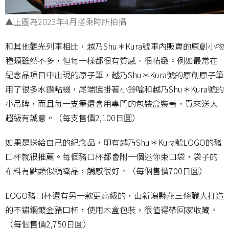
▲上圖為2023年4月搭乘時所拍攝
和其他觀光列車相比，越乃Shu＊Kura號車內販賣的原創小物
種類雖然不多，但每一樣都很有質感、很精緻。例如最常在
紀念品項目中出現的原子筆，越乃Shu＊Kura號的原創原子筆
用了很多水鑽點綴，尾端還掛著小鈴噹和越乃Shu＊Kura號的
小吊牌，而且每一支筆還會用專門的包裝盒裝著，買來送人
超級有誠意。（每支售價2,100日圓）
如果是送給自己的紀念品，印有越乃Shu＊Kura號LOGO的豬
口杯就很推薦。每個豬口杯都會附一個迷你束口袋，袋子的
布料有點類似絹織品，觸感很好。（每個售價700日圓）
LOGO豬口杯還有另一款更高級的，由新潟縣燕三條職人打造
的不鏽鋼鍍金豬口杯，使用木盒包裝，很值得帶回家收藏。
（每個售價2,750日圓）