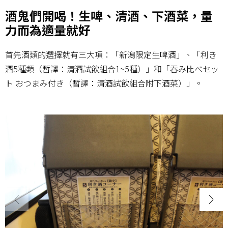
酒鬼們開喝！生啤、清酒、下酒菜，量
力而為適量就好
首先酒類的選擇就有三大項：「新潟限定生啤酒」、「利き
酒5種類（暫譯：清酒試飲組合1~5種）」和「吞み比べセッ
ト おつまみ付き（暫譯：清酒試飲組合附下酒菜）」。