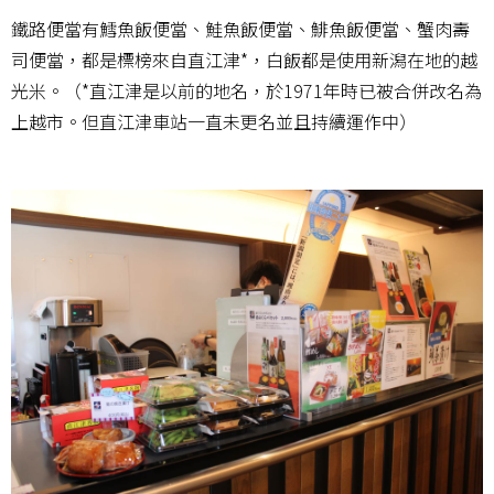
鐵路便當有鱈魚飯便當、鮭魚飯便當、鯡魚飯便當、蟹肉壽
司便當，都是標榜來自直江津*，白飯都是使用新潟在地的越
光米。（*直江津是以前的地名，於1971年時已被合併改名為
上越市。但直江津車站一直未更名並且持續運作中）