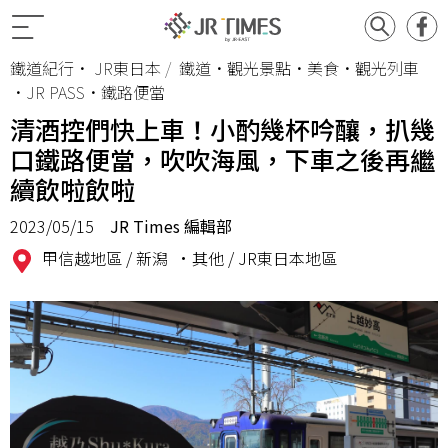
鐵道紀行
•
JR東日本
鐵道•觀光景點•美食•觀光列車
•JR PASS•鐵路便當
清酒控們快上車！小酌幾杯吟釀，扒幾
口鐵路便當，吹吹海風，下車之後再繼
續飲啦飲啦
2023/05/15
JR Times 編輯部
甲信越地區 /
新潟
•其他 /
JR東日本地區