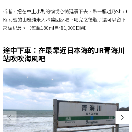
或者，把在車上小酌的愉悅心情延續下去，帶一瓶越乃Shu＊
Kura號的山廢純米大吟釀回家吧。喝完之後瓶子還可以留下
來做紀念。（每瓶180ml售價1,000日圓）
途中下車：在最靠近日本海的JR青海川
站吹吹海風吧