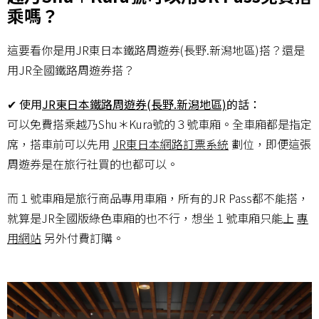
乘嗎？
這要看你是用JR東日本鐵路周遊券(長野.新潟地區)搭？還是
用JR全國鐵路周遊券搭？
✔ 使用
JR東日本鐵路周遊券(長野.新潟地區)
的話：
可以免費搭乘越乃Shu＊Kura號的３號車廂。全車廂都是指定
席，搭車前可以先用
JR東日本網路訂票系統
劃位，即便這張
周遊券是在旅行社買的也都可以。
而１號車廂是旅行商品專用車廂，所有的JR Pass都不能搭，
就算是JR全國版綠色車廂的也不行，想坐１號車廂只能上
專
用網站
另外付費訂購。