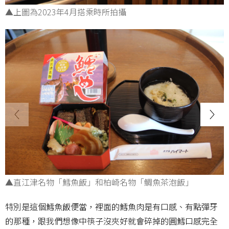
▲上圖為2023年4月搭乘時所拍攝
▲直江津名物「鱈魚飯」和柏崎名物「鯛魚茶泡飯」
特別是這個鱈魚飯便當，裡面的鱈魚肉是有口感、有點彈牙
的那種，跟我們想像中筷子沒夾好就會碎掉的圓鱈口感完全