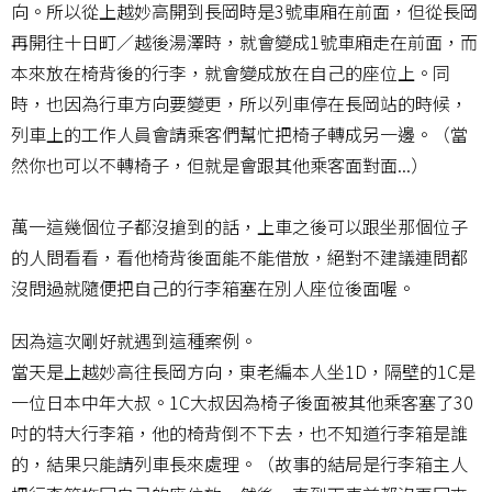
向。所以從上越妙高開到長岡時是3號車廂在前面，但從長岡
再開往十日町／越後湯澤時，就會變成1號車廂走在前面，而
本來放在椅背後的行李，就會變成放在自己的座位上。同
時，也因為行車方向要變更，所以列車停在長岡站的時候，
列車上的工作人員會請乘客們幫忙把椅子轉成另一邊。（當
然你也可以不轉椅子，但就是會跟其他乘客面對面...）
萬一這幾個位子都沒搶到的話，上車之後可以跟坐那個位子
的人問看看，看他椅背後面能不能借放，絕對不建議連問都
沒問過就隨便把自己的行李箱塞在別人座位後面喔。
因為這次剛好就遇到這種案例。
當天是上越妙高往長岡方向，東老編本人坐1D，隔壁的1C是
一位日本中年大叔。1C大叔因為椅子後面被其他乘客塞了30
吋的特大行李箱，他的椅背倒不下去，也不知道行李箱是誰
的，結果只能請列車長來處理。（故事的結局是行李箱主人