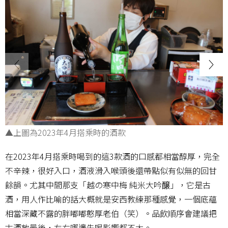
▲上圖為2023年4月搭乘時的酒款
在2023年4月搭乘時喝到的這3款酒的口感都相當醇厚，完全
不辛辣，很好入口，酒液滑入喉頭後還帶點似有似無的回甘
餘韻。尤其中間那支「越の寒中梅 純米大吟醸」，它是古
酒，用人作比喻的話大概就是安西教練那種感覺，一個底蘊
相當深藏不露的胖嘟嘟憨厚老伯（笑）。品飲順序會建議把
古酒放最後，左右哪邊先喝影響都不大。