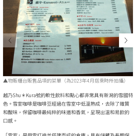
▲物販櫃台販售品項的菜單（為2023年4月搭乘時所拍攝）
越乃Shu＊Kura號的軟性飲料和點心都非常具有新潟的雪國特
色。雪室咖啡是咖啡豆經過在雪室中低溫熟成，去除了雜質
和酸味，保留咖啡最純粹的味道和香氣，呈現出溫和易飲的
口感。
「雪室」是用雪打造並搭建而成的倉庫，具有儲藏及長期保