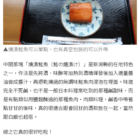
▲燒漬鮭魚可以單點，也有真空包裝的可以外帶
中間那塊「燒漬鮭魚（鮭の焼漬け）」是新潟縣的在地特色
之一，作法是先將酒、味醂等加熱到酒精揮發後加入適量醬
油做成醬汁，再把乾燒過的無調味鮭魚肉浸泡在裡面。味道
完全不死鹹，也不是一般日本料理常吃到的那種鹹甜味，而
是有點類似用鹽麴醃過的那種魚肉‧肉類料理，鹹香中帶著
點甘甘的後味，真的很適合跟會回甘的酒款放在一起，當然
跟白飯也超搭。
總之它真的很好吃啦！