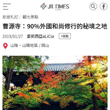
旅遊札記
觀光景點
曹源寺：90%外國和尚修行的秘境之地
2019/01/27
愛莉西亞aLiCia
#賞楓
山陰‧山陽地區 /
岡山