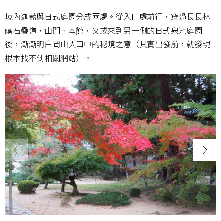
境內迦藍與日式庭園分成兩處。從入口處前行，穿過長長林
蔭石疊道，山門、本館，又或來到另一側的日式泉池庭園
後，漸漸明白岡山人口中的秘境之意（其實出發前，就發現
根本找不到相關網站）。