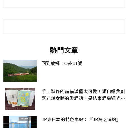
熱門文章
回到故鄉：Oykot號
手工製作的貓貓漢堡太可愛！源自鰻魚割
烹老舖女將的愛貓魂，是結束貓島觀光之
後的小確幸
JR東日本的特色車站：『JR海芝浦站』