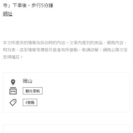
寺」下車後，步行5分鐘
網址
本文所提供的情報為採訪時的內容。文章內提到的商品、服務內容、
時刻表、店家情報等價格可能會有所變動，敬請諒解，請務必再次至
官網確認。
岡山
觀光景點
#賞楓