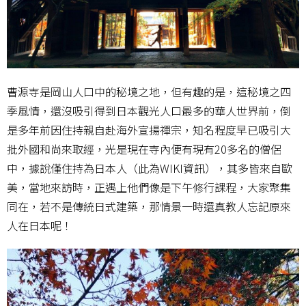
曹源寺是岡山人口中的秘境之地，但有趣的是，這秘境之四
季風情，還沒吸引得到日本觀光人口最多的華人世界前，倒
是多年前因住持親自赴海外宣揚禪宗，知名程度早已吸引大
批外國和尚來取經，光是現在寺內便有現有20多名的僧侶
中，據說僅住持為日本人（此為WIKI資訊），其多皆來自歐
美，當地來訪時，正遇上他們像是下午修行課程，大家聚集
同在，若不是傳統日式建築，那情景一時還真教人忘記原來
人在日本呢！