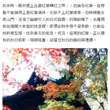
前來時，剛好遇上此處紅葉轉紅之際，，若論及紅葉，這裡
雖不能稱得上是紅葉滿林，也談不上紅葉絕景，但映襯著古
老山門、活潑了幽靜可人的日式庭園，斜陽餘暉下，池邊兩
株如撐開大傘面的枝垂櫻，即便此時來得不是季節，也能從
枝幹樹型裡，找到春天的氣息。何況，這裡的紅葉，正以獨
有的秋日剪影，隔絕喧囂，卻留住秋日的繽紛與禮讚。