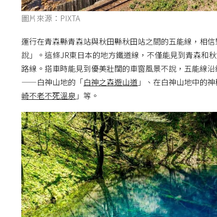
圖片來源：PIXTA
運行在青森縣青森站與秋田縣秋田站之間的五能線，相信
說」。這條JR東日本的地方鐵道線，不僅能見到青森和
路線。搭車時能見到優美壯闊的車窗風景不說，五能線沿
——白神山地的「
白神之森遊山道
」、在白神山地中的神
崎不老不死溫泉
」等。