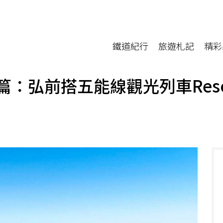
鐵道紀行
旅遊札記
精彩
篇：弘前搭五能線觀光列車Res