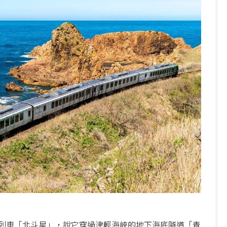
列車「北斗星」，說它穿過津輕海峽的地下海底隧道「青