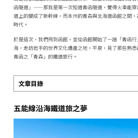
函隧道」——那我是第一次知道青函隧道，覺得火車能穿
道上的變成了新幹線，而本州的青森與北海道函館之間，
時代。
於是這次，我們飛到函館，並從函館開始了一趟「青函行
海，走訪岩手的世界文化遺產之地・平泉，見了那些熟悉
青函之「青森」的鐵道旅行。
文章目錄
五能線沿海鐵道旅之夢