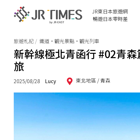
JR東日本旅遊網
暢遊日本零時差
旅遊札記
鐵道•觀光景點•觀光列車
新幹線極北青函行 #02青森
旅
東北地區 /
青森
2025/08/28
Lucy