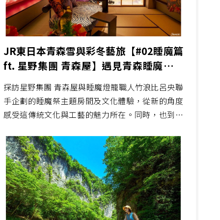
JR東日本青森雪與彩冬藝旅【#02睡魔篇
ft. 星野集團 青森屋】遇見青森睡魔之間
傳統工藝特色旅宿與八戶在地人情味
探訪星野集團 青森屋與睡魔燈籠職人竹浪比呂央聯
手企劃的睡魔祭主題房間及文化體驗，從新的角度
感受這傳統文化與工藝的魅力所在。同時，也到八
戶市內的三六橫丁，感受青森當地的暖暖人情味。