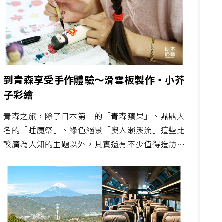
到青森享受手作體驗～滑雪板製作‧小芥
子彩繪
青森之旅，除了日本第一的「青森蘋果」、鼎鼎大
名的「睡魔祭」、綠色絕景「奧入瀨溪流」這些比
較廣為人知的主題以外，其實還有不少值得造訪、
感受的青森魅力。