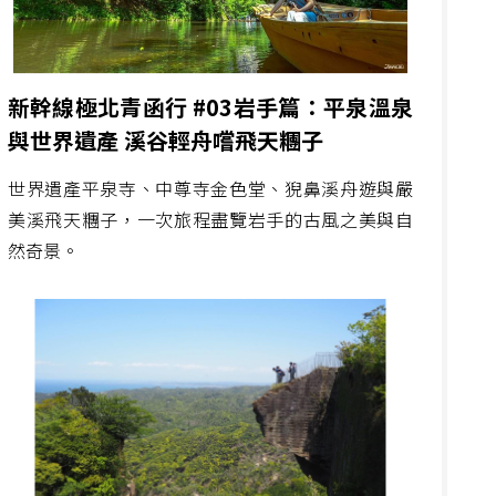
新幹線極北青函行 #03岩手篇：平泉溫泉
與世界遺產 溪谷輕舟嚐飛天糰子
世界遺產平泉寺、中尊寺金色堂、猊鼻溪舟遊與嚴
美溪飛天糰子，一次旅程盡覽岩手的古風之美與自
然奇景。