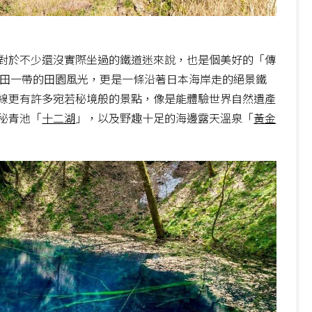
對於不少還沒實際坐過的鐵道迷來說，也是個美好的「傳
秋田一帶的田園風光，更是一條沿著日本海岸走的絕景鐵
線更有許多宛若秘境般的景點，像是能體驗世界自然遺產
秘青池「
十二湖
」，以及野趣十足的海邊露天溫泉「
黃金