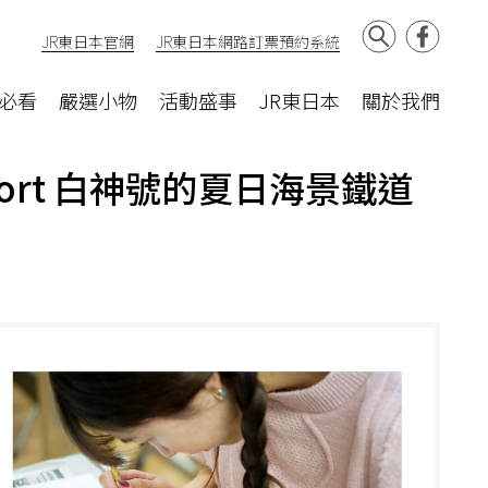
JR東日本官網
JR東日本網路訂票預約系統
必看
嚴選小物
活動盛事
JR東日本
關於我們
ort 白神號的夏日海景鐵道