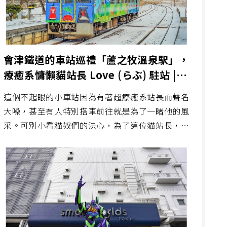
會津鐵道的車站巡禮「蘆之牧溫泉駅」，
療癒系慵懶貓站長 Love (らぶ) 駐站 | 巧
遇熱情列車長、列車拍攝、時刻表
這個不起眼的小車站因為有著超療癒系站長而聲名
大噪，甚至有人特別搭車前往就是為了一睹他的風
采。可別小看貓奴們的決心，為了這位貓站長，即
使遠赴千里也甘之如飴啊。