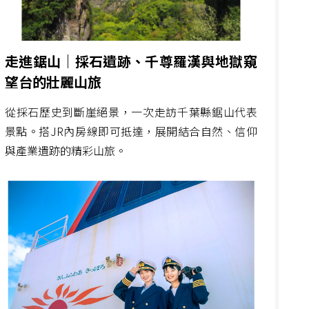
走進鋸山｜採石遺跡、千尊羅漢與地獄窺
望台的壯麗山旅
從採石歷史到斷崖絕景，一次走訪千葉縣鋸山代表
景點。搭JR內房線即可抵達，展開結合自然、信仰
與產業遺跡的精彩山旅。