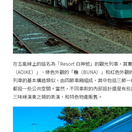
在五能線上的這名為「Resort 白神號」的觀光列車，
（AOIKE）」、綠色外觀的「橅（BUNA）」和紅色外觀
列車的基本構造類似，由四節車廂組成，其中包括三節一
都設一些公共空間。當然，不同車款的內部設計還是有些
三味線演奏之類的表演，和特色物產販售。