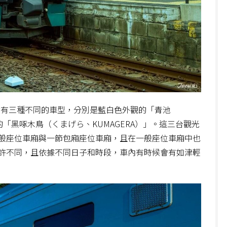
其實有三種不同的車型，分別是藍白色外觀的「青池
的「黑啄木鳥（くまげら、KUMAGERA）」。這三台觀光
般座位車廂與一節包廂座位車廂，且在一般座位車廂中也
許不同，且依據不同日子和時段，車內有時候會有如津輕