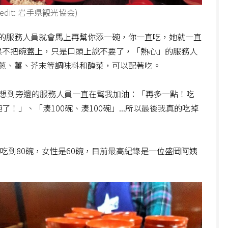
ge credit: 岩手県観光協会)
的服務人員就會馬上再幫你添一碗，你一直吃，她就一直
。如果不把碗蓋上，只是口頭上說不要了，「熱心」的服務人
蔥、薑、芥末等調味料和醃菜，可以配著吃。
沒想到旁邊的服務人員一直在幫我加油：「再多一點！吃
碗了！」、「湊100碗、湊100碗」...所以最後我真的吃掉
吃到80碗，女性是60碗，目前最高紀錄是一位盛岡阿姨