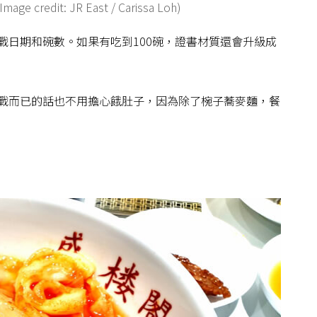
Image credit: JR East / Carissa Loh)
戰日期和碗數。如果有吃到100碗，證書材質還會升級成
戰而已的話也不用擔心餓肚子，因為除了椀子蕎麥麵，餐