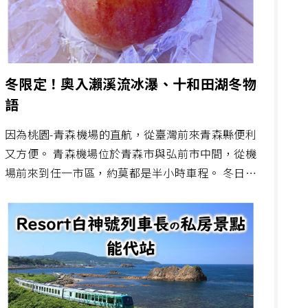
冬限定！奧入瀨溪流冰瀑、十和田湖冬物
語
因為桃園-青森機場的直航，從臺灣前來青森縣便利
又方便。 青森機場位於青森市與弘前市中間，從機
場前來到任一市區，約莫都是半小時車程。 冬日來
過青森不少回，但隨著地球暖化，即便來到昔日雪
色占了多數時候的北國青森縣，此般景象今年著實
已難再現。 但冬日走訪青森，跟著列車、巴士行走
在市區、八甲田山，或來到十和田湖、輕津一帶，
獨有的雪國魅力，就算旅行並不是那麼便利，但快
門不斷狂掃相機或手機的記憶空間，那便是冬之青
森讓人難以忘懷，每張都深怕被遺忘的回憶。