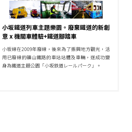
小坂鐵道列車主題樂園。廢棄鐵道的新創
意 x 機關車體驗+鐵道腳踏車
小坂線在2009年廢線，後來為了振興地方觀光，活
用已廢線的礦山鐵路的車站站體及車輛，遂成功變
身為鐵道主題公園「小坂鉄道レールパーク」。