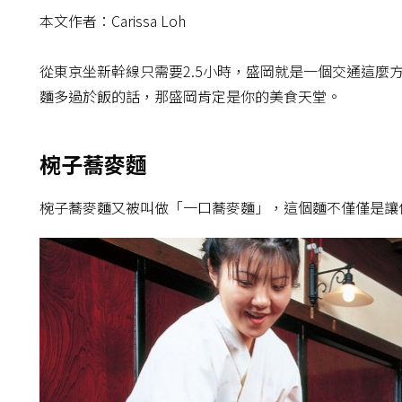
本文作者：Carissa Loh
從東京坐新幹線只需要2.5小時，盛岡就是一個交通這麼
麵多過於飯的話，那盛岡肯定是你的美食天堂。
椀子蕎麥麵
椀子蕎麥麵又被叫做「一口蕎麥麵」，這個麵不僅僅是讓