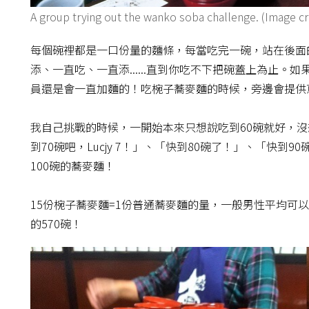
A group trying out the wanko soba challenge. (Ima
每個碗裡都是一口份量的麵條，每當吃完一碗，站在後面
添、一直吃、一直添......直到你吃不下把碗蓋上為止
員還是會一直加麵的！吃椀子蕎麥麵的時候，旁邊會提供
我自己挑戰的時候，一開始本來只想說吃到60碗就好，
到70碗吧，Lucjy 7！」、「快到80碗了！」、「快到90
100碗的蕎麥麵！
15份椀子蕎麥麵=1份普通蕎麥麵的量，一般男性平均可以
的570碗！