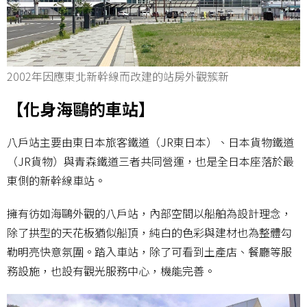
2002年因應東北新幹線而改建的站房外觀簇新
【化身海鷗的車站】
八戶站主要由東日本旅客鐵道（JR東日本）、日本貨物鐵道
（JR貨物）與青森鐵道三者共同營運，也是全日本座落於最
東側的新幹線車站。
擁有彷如海鷗外觀的八戶站，內部空間以船舶為設計理念，
除了拱型的天花板猶似船頂，純白的色彩與建材也為整體勾
勒明亮快意氛圍。踏入車站，除了可看到土產店、餐廳等服
務設施，也設有觀光服務中心，機能完善。