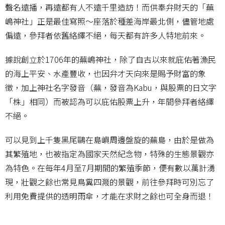
聲名遠播，再遠都有人不遠千里造訪！而供奉弁財天的「蕪
嶋神社」正是最佳寫照～座落於種差海岸最北側，儘管地處
偏遠，參拜者依舊絡繹不絕，每天都有許多人特地前來。
據說創立於1706年的蕪嶋神社，除了自古以來就庇佑著漁民
的海上平安、水產豐收，也因弁才天向來是賜予財富的象
徵，加上神社名字發音（蕪，發音為Kabu，與股票的日文字
「株」相同）而被認為可以庇佑股票上升，年間參拜者絡繹
不絕。
可以見到上千隻黑尾鷗在島嶼周邊盤旋的蕪島，由於是做為
其繁殖地，也被指定為國家天然紀念物，特殊的生態景觀亦
為特色。在每年4月至7月期間的繁殖季節，便有數以萬計湧
現，壯觀之餘也常見鳥糞四濺的景觀，前往參拜時可別忘了
利用免費提供的透明雨傘，才能在求財之餘也可全身而退！