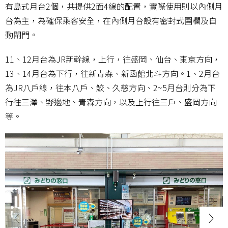
有島式月台2個，共提供2面4線的配置，實際使用則以內側月
台為主，為確保乘客安全，在內側月台設有密封式圍欄及自
動閘門。
11、12月台為JR新幹線，上行，往盛岡、仙台、東京方向，
13、14月台為下行，往新青森、新函館北斗方向。1、2月台
為JR八戶線，往本八戶、鮫、久慈方向、2~5月台則分為下
行往三澤、野邊地、青森方向，以及上行往三戶、盛岡方向
等。