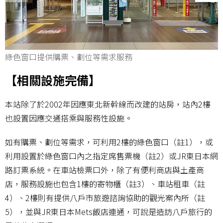
綠色窗口提供購票、劃位等需求服務
【相關設施完備】
本站除了於2002年因應東北新幹線而改建的站房，站內2樓
也設置因應交通搭乘與服務性設施。
如有購票、劃位等需求，可利用2樓的綠色窗口（註1），或
利用設置於綠色窗口內之指定席售票機（註2）或JR東日本網
路訂票系統。在車站檢票口外，除了有便利商店與土產商
店，服務設施也包含1樓的寄物櫃（註3）、車站租車（註
4）、2樓則有提供八戶市旅遊諮詢協助的觀光案內所（註
5），並與JR東日本Mets飯店連通，可說是造訪八戶旅行的