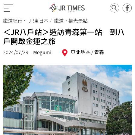
鐵道紀行
•
JR東日本
鐵道•觀光景點
＜JR八戶站＞造訪青森第一站 到八
戶開啟金運之旅
東北地區 /
青森
2024/07/29
Megumi