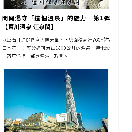
問問湯守「這個溫泉」的魅力 第1彈
【寶川溫泉 汪泉閣】
以巨石打造的四座大露天風呂，總面積高達760㎡為
日本第一！每分鐘可湧出1800公升的溫泉，連電影
「羅馬浴場」都專程來此取景。