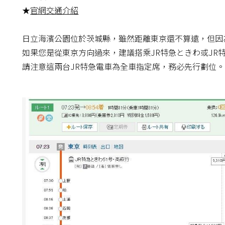
★
官網交通介紹
日立海濱公園位於茨城縣，雖然距離東京還不算遠，但因
如果您是從東京方向過來，建議搭乘JR特急ときわ或JR
請注意這兩台JR特急電車為全車指定席，務必先行劃位。