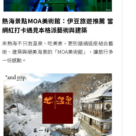
熱海景點MOA美術館：伊豆旅遊推薦 當
網紅打卡遇見本格派藝術與建築
來熱海不只泡溫泉、吃美食，更別錯過這座結合藝
術、建築與絕美海景的「MOA美術館」，讓旅行多
一份感動。