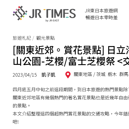
JR東日本旅遊網
暢遊日本零時差
旅遊札記
觀光景點
[關東近郊。賞花景點] 日立
山公園-芝櫻/富士芝櫻祭 
關東地區 /
茨城
栃木
群馬
2023/04/15
凱子凱
四月底五月中旬之前這段期間，到日本旅遊的熱門景點除
關東近郊地區有幾個熱門的著名賞花景點也是近幾年自由
的景點。
本文介紹整理這四個超熱門賞花景點的交通攻略，今年錯
吧!