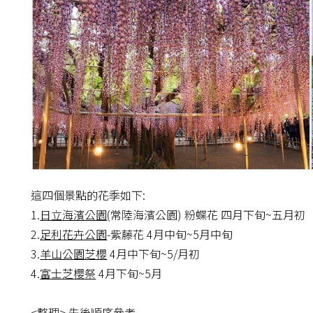
這四個景點的花季如下:
1.
日立海濱公園
(常陸海濱公園) 粉蝶花 四月下旬~五月初
2.
足利花卉公園
-紫藤花 4月中旬~5月中旬
3.
羊山公園芝櫻
4月中下旬~5/月初
4.
富士芝櫻祭
4月下旬~5月
<整理> 先後順序參考