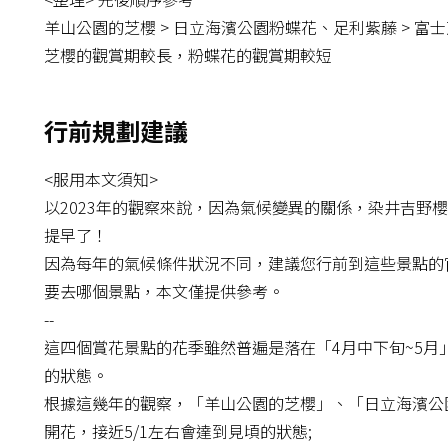
羊山公園的芝櫻 > 日立海濱公園粉蝶花、足利紫藤 > 富
芝櫻的觀賞期較長，粉蝶花的觀賞期較短
行前規劃建議
<服用本文須知>
以2023年的觀察來說，因為氣候變異的關係，染井吉野
提早了！
因為每年的氣候條件狀況不同，建議您行前到這些景點的
要去哪個景點，本文僅提供參考。
--
這四個賞花景點的花季雖然普遍是落在「4月中下旬~5
的狀態。
根據這幾年的觀察，「羊山公園的芝櫻」、「日立海濱公園
開花，接近5/1左右會達到見頃的狀態;