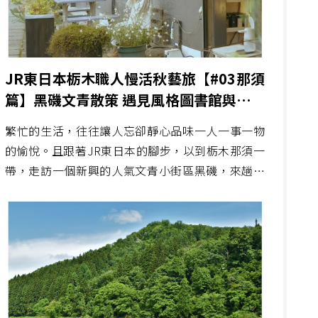
JR東日本栃木職人慢活秋藝旅【#03那須
篇】黑磯文青散策 遇見風格圖書館與咖啡
皮件雜貨店
繁忙的生活，往往讓人忘卻靜心品味一人一事一物
的愉悅。且跟著JR東日本的腳步，以到栃木那須一
帶，走訪一個新興的人氣文青小街區黑磯，來趟散
步小旅行。