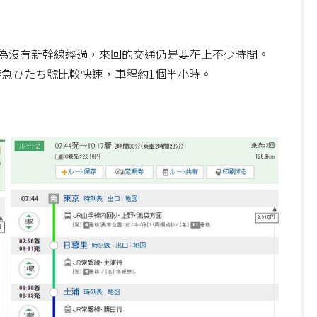
為沒有新幹線經過，來回的交通仍是要花上不少時間。
特急ひたち號比較快速，車程約1個半小時。