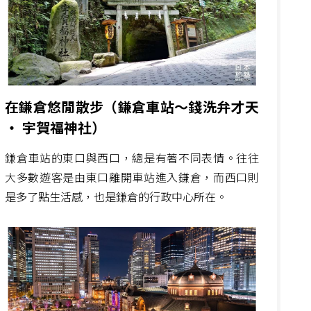
在鎌倉悠閒散步（鎌倉車站～錢洗弁才天
‧ 宇賀福神社）
鎌倉車站的東口與西口，總是有著不同表情。往往
大多數遊客是由東口離開車站進入鎌倉，而西口則
是多了點生活感，也是鎌倉的行政中心所在。