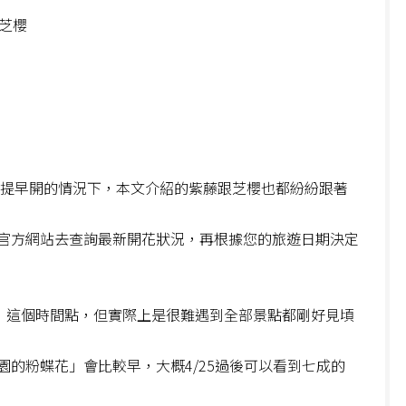
士芝櫻
櫻提早開的情況下，本文介紹的紫藤跟芝櫻也都紛紛跟著
官方網站去查詢最新開花狀況，再根據您的旅遊日期決定
月」這個時間點，但實際上是很難遇到全部景點都剛好見頃
的粉蝶花」會比較早，大概4/25過後可以看到七成的