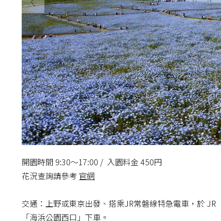
開園時間 9:30〜17:00 / 入園料金 450円
花況查詢請參考
官網
交通：上野或東京出發、搭乘JR常磐線特急電車，於 JR
「海浜公園西口」下車。