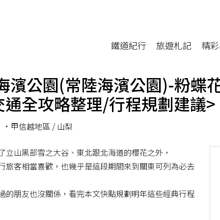
鐵道紀行
旅遊札記
精彩
海濱公園(常陸海濱公園)-粉蝶
<交通全攻略整理/行程規劃建議>
•甲信越地區 /
山梨
了立山黑部雪之大谷、東北跟北海道的櫻花之外，
行旅客相當喜歡，也幾乎是這段期間來到關東可列為必去
過的朋友也沒關係，看完本文快點規劃明年這些經典行程