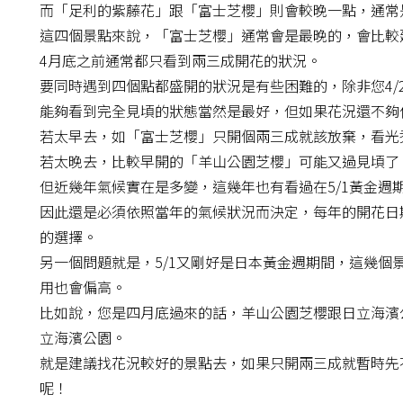
而「足利的紫藤花」跟「富士芝櫻」則會較晚一點，通常
這四個景點來說，「富士芝櫻」通常會是最晚的，會比較
4月底之前通常都只看到兩三成開花的狀況。
要同時遇到四個點都盛開的狀況是有些困難的，除非您4/2
能夠看到完全見頃的狀態當然是最好，但如果花況還不夠
若太早去，如「富士芝櫻」只開個兩三成就該放棄，看光
若太晚去，比較早開的「羊山公園芝櫻」可能又過見頃了
但近幾年氣候實在是多變，這幾年也有看過在5/1黃金週
因此還是必須依照當年的氣候狀況而決定，每年的開花日
的選擇。
另一個問題就是，5/1又剛好是日本黃金週期間，這幾
用也會偏高。
比如說，您是四月底過來的話，羊山公園芝櫻跟日立海濱
立海濱公園。
就是建議找花況較好的景點去，如果只開兩三成就暫時先
呢！