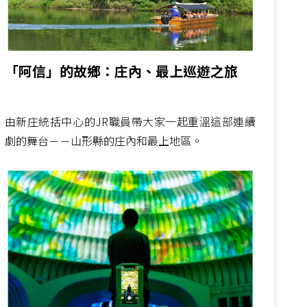
「阿信」的故鄉：庄內、最上巡遊之旅
由新庄統括中心的JR職員帶大家一起重溫這部連續
劇的舞台－－山形縣的庄內和最上地區。