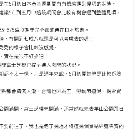
是在5月初日本黃金週期間有有機會遇到見頃的狀態。
建議5/1到五月中這段期間會比較有機會遇到整體見頃，
5~5/5這段期間完全都能待在日本旅遊。
佳，有開到七成八就還是可以考慮去的喔！
禿禿的樣子會比較沒感覺~
，實在是很不好抓吧！
期間富士芝櫻已提早進入滿開的狀況。
期都不太一樣，只是通年來說，5月初開始算是比較保險
個景點都會擠滿人潮，台灣也因為五一勞動節連假，機票費
公園滿開，富士芝櫻未開滿，那當然就先去羊山公園跟日
不要前往了，我也是跑了幾趟才將這幾個景點給蒐集齊的