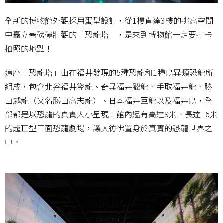
全新的博物館外觀採用蛋型設計，從1樓直達3樓的挑高空間
中矗立著磅礡壯觀的「恐龍塔」，是來到博物館一定要打卡
拍照的地點！
這座「恐龍塔」由在福井發現的5種恐龍和1種鳥異類恐龍所
組成，包含北谷福井盜龍、奇異福井獵龍、手取福井龍、勝
山越龍（又名勝山高志龍）、日本福井巨龍以及福井鳥，全
部都是以恐龍的真實大小呈現！館內還有高達9米、長達16米
的超巨型三面恐龍劇場，讓人彷彿置身於真實的恐龍世界之
中。