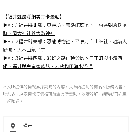
【福井縣最潮網美打卡景點】
▶
Vol.1福井縣北部：東尋坊、養浩館庭園、一乘谷朝倉氏遺
跡、岡太神社與大瀧神社
▶Vol.2福井縣東部：恐龍博物館、平泉寺白山神社、越前大
野城、大本山永平寺
▶
Vol.3福井縣西部：彩虹之路山頂公園、三丁町與小濱西
組、福井縣兒童家族館、若狹和田海水浴場
本文所提供的情報為採訪時的內容。文章內提到的商品、服務內容、
時刻表、店家情報等價格可能會有所變動，敬請諒解，請務必再次至
官網確認。
福井