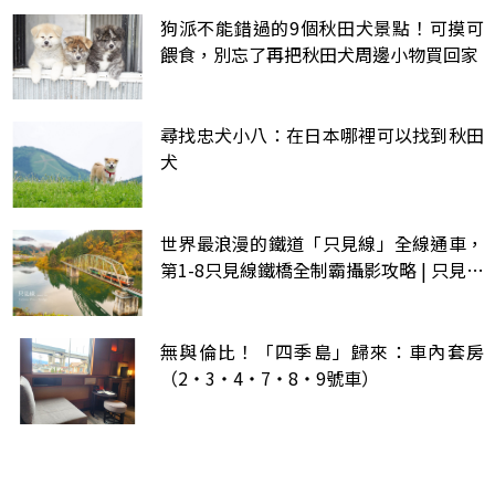
狗派不能錯過的9個秋田犬景點！可摸可
餵食，別忘了再把秋田犬周邊小物買回家
尋找忠犬小八：在日本哪裡可以找到秋田
犬
世界最浪漫的鐵道「只見線」全線通車，
第1-8只見線鐵橋全制霸攝影攻略 | 只見線
時刻表、攝影地點座標連結、只見川橋梁
(只見線全線運転再開記念)
無與倫比！「四季島」歸來：車內套房
（2・3・4・7・8・9號車）