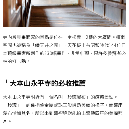
寺內最具畫面感的景點是位在「傘松閣」2樓的大廣間。這個
空間也被稱為「繪天井之間」，天花板上有昭和時代144位日
本頂級畫家所創作的230幅畫作，非常壯觀，是許多參拜者必
拍的打卡點。
└大本山永平寺的必收推薦
大本山永平寺附近有一個名叫「玲瓏瀑布」的療癒景點。
「玲瓏」一詞係指像金屬或珠玉般通透美麗的樣子，而這座
瀑布恰如其名，所以來到這裡絕對能拍出驚艷四座的美麗照
片。