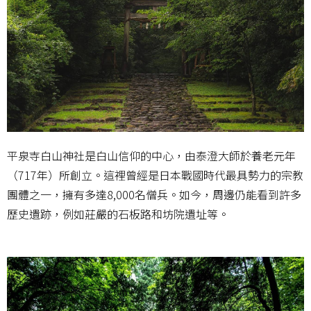
平泉寺白山神社是白山信仰的中心，由泰澄大師於養老元年
（717年）所創立。這裡曾經是日本戰國時代最具勢力的宗教
團體之一，擁有多達8,000名僧兵。如今，周邊仍能看到許多
歷史遺跡，例如莊嚴的石板路和坊院遺址等。