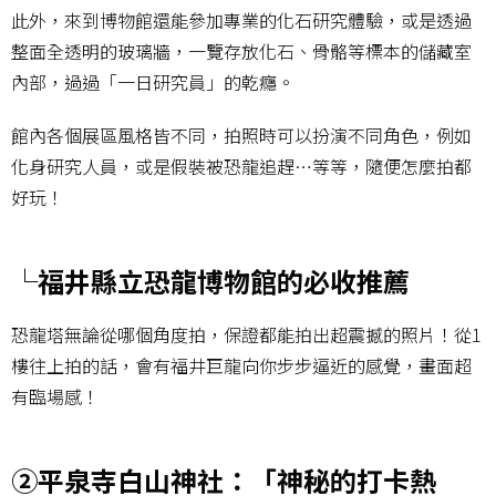
此外，來到博物館還能參加專業的化石研究體驗，或是透過
整面全透明的玻璃牆，一覽存放化石、骨骼等標本的儲藏室
內部，過過「一日研究員」的乾癮。
館內各個展區風格皆不同，拍照時可以扮演不同角色，例如
化身研究人員，或是假裝被恐龍追趕…等等，隨便怎麼拍都
好玩！
└福井縣立恐龍博物館的必收推薦
恐龍塔無論從哪個角度拍，保證都能拍出超震撼的照片！從1
樓往上拍的話，會有福井巨龍向你步步逼近的感覺，畫面超
有臨場感！
②平泉寺白山神社：「神秘的打卡熱