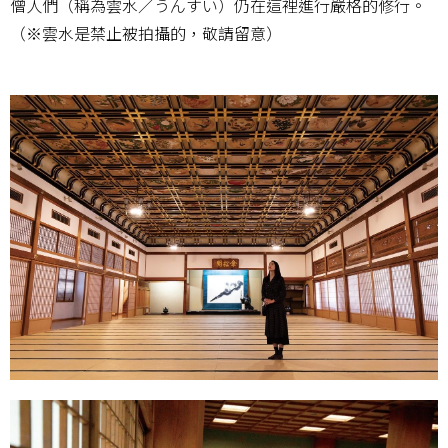
僧人們（稱為雲水／うんすい）仍在這裡進行嚴格的修行。
（※雲水是禁止被拍攝的，敬請留意）